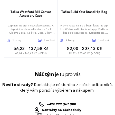
Taška Westford Mill Canvas
Taška Build Your Brand Hip Bag
Accessory Case
Zapínání na zip. Víceúčelové použití. K
Hlavní kapsa na zip a boční kapsa na zip.
dispozici ve dvou velikostech – S a L.
Uvnitř dvě malé otevřené kapsy. Dodávka
Objem: S cca. 1,5 litru, L cca. 3 litry.
bez dekorace/obsahu. Kapacita: cca.
Dodávka bez obsahu/dekorace.
1,5 litrů.
2 barvy
2 velikosti
3 barvy
1 velikost
56,23 - 137,58 Kč
82,00 - 207,13 Kč
68,04 - 166,47 Kč (s DPH)
99,22 - 250,63 Kč (s DPH)
17 x 9 x 7 cm
21 x 11 x 11 cm
23 x 7,5 x 13,5 cm
Náš tým
je tu pro vás
Nevíte si rady?
Kontaktujte některého z našich odborníků,
který vám poradí s výběrem a nákupem.
+420 222 367 900
Kontakty na obchodníky