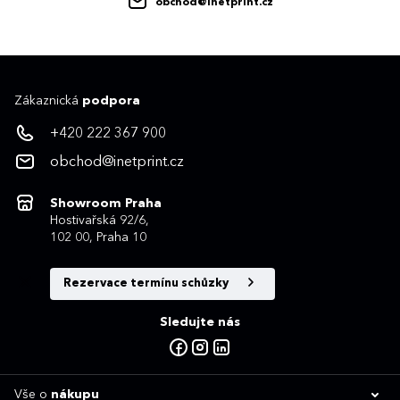
obchod@inetprint.cz
Zákaznická
podpora
+420 222 367 900
obchod@inetprint.cz
Showroom Praha
Hostivařská 92/6,
102 00, Praha 10
Rezervace termínu schůzky
Sledujte nás
Vše o
nákupu