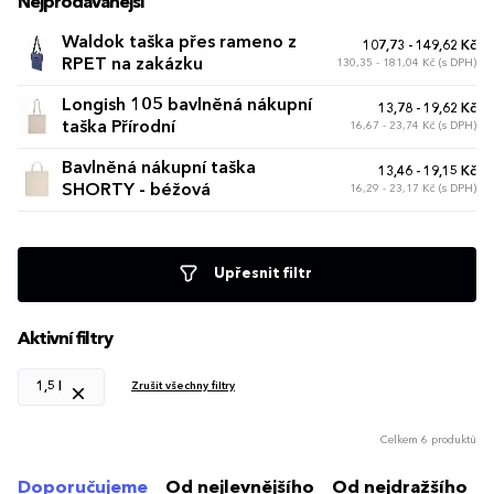
Nejprodávanější
Waldok taška přes rameno z
107,73 - 149,62 Kč
RPET na zakázku
130,35 - 181,04 Kč (s DPH)
Longish 105 bavlněná nákupní
13,78 - 19,62 Kč
taška Přírodní
16,67 - 23,74 Kč (s DPH)
Bavlněná nákupní taška
13,46 - 19,15 Kč
SHORTY - béžová
16,29 - 23,17 Kč (s DPH)
Upřesnit filtr
Aktivní filtry
1,5 l
Zrušit všechny filtry
Celkem 6 produktů
Doporučujeme
Od nejlevnějšího
Od nejdražšího