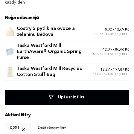
každý den.
Nejprodávanější
Costry S pytlík na ovoce a
8,92 - 12,69 Kč
zeleninu Béžová
10,79 - 15,35 Kč (s DPH)
Taška Westford Mill
42,95 - 86,48 Kč
EarthAware® Organic Spring
51,97 - 104,64 Kč (s DPH)
Purse
Taška Westford Mill Recycled
12,27 - 157,87 Kč
Cotton Stuff Bag
14,85 - 191,02 Kč (s DPH)
Upřesnit filtr
Aktivní filtry
0,25 l
Zrušit všechny filtry