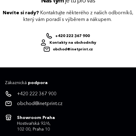
Náš tým
je tu pro vás
technologii potisku s ohledem na design i
váš rozpočet.
Nevíte si rady?
Kontaktujte některého z našich odborníků,
který vám poradí s výběrem a nákupem.
+420 222 367 900
Kontakty na obchodníky
obchod@inetprint.cz
Zákaznická
podpora
+420 222 367 900
obchod@inetprint.cz
Showroom Praha
Hostivařská 92/6,
102 00, Praha 10