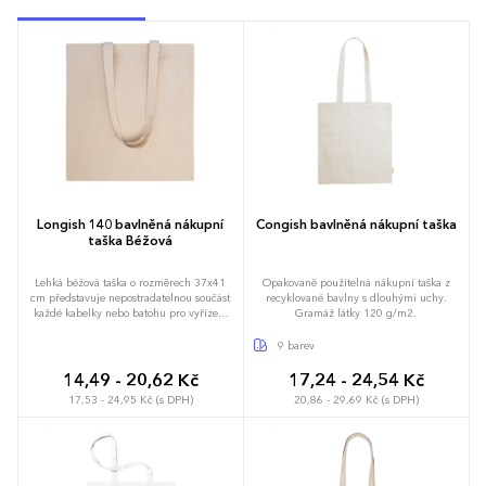
Longish 140 bavlněná nákupní
Congish bavlněná nákupní taška
taška Béžová
Lehká béžová taška o rozměrech 37x41
Opakovaně použitelná nákupní taška z
cm představuje nepostradatelnou součást
recyklované bavlny s dlouhými uchy.
každé kabelky nebo batohu pro vyřízení
Gramáž látky 120 g/m2.
nečekaných pochůzek. Čistá bavlna v
gramáži 140 g/m2 poskytuje dostatečnou
9 barev
pevnost pro běžné denní nákupy do
celkové hmotnosti 8 kilogramů. Využívá
14,49 - 20,62 Kč
17,24 - 24,54 Kč
nebarvené vlákno pro dosažení
17,53 - 24,95 Kč (s DPH)
20,86 - 29,69 Kč (s DPH)
autentického přírodního vzhledu a
minimalizaci dopadů na přírodu. Dlouhá
ucha zajišťují komfortní manipulaci a
ponechávají volné ruce při každém
pohybu městem. Možnost brandingu:
Produkt lze opatřit potiskem dle vašich