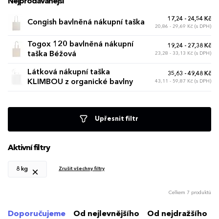
Nejprodávanější
17,24 - 24,54 Kč
Congish bavlněná nákupní taška
20,86 - 29,69 Kč (s DPH)
Togox 120 bavlněná nákupní
19,24 - 27,38 Kč
taška Béžová
23,28 - 33,13 Kč (s DPH)
Látková nákupní taška
35,63 - 49,48 Kč
KLIMBOU z organické bavlny
43,11 - 59,87 Kč (s DPH)
Upřesnit filtr
Aktivní filtry
8 kg
Zrušit všechny filtry
Celkem 7 produktů
Doporučujeme
Od nejlevnějšího
Od nejdražšího