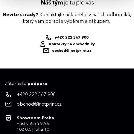
Náš tým
je tu pro vás
Nevíte si rady?
Kontaktujte některého z našich odborníků,
který vám poradí s výběrem a nákupem.
+420 222 367 900
Kontakty na obchodníky
obchod@inetprint.cz
Zákaznická
podpora
+420 222 367 900
obchod@inetprint.cz
Showroom Praha
Hostivařská 92/6,
102 00, Praha 10