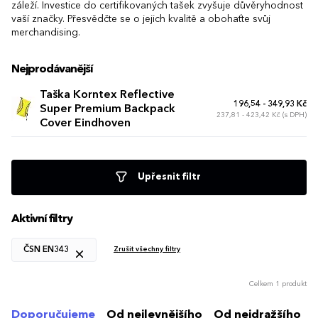
záleží. Investice do certifikovaných tašek zvyšuje důvěryhodnost
vaší značky. Přesvědčte se o jejich kvalitě a obohaťte svůj
merchandising.
Nejprodávanější
Taška Korntex Reflective
196,54 - 349,93 Kč
Super Premium Backpack
237,81 - 423,42 Kč (s DPH)
Cover Eindhoven
Upřesnit filtr
Aktivní filtry
ČSN EN343
Zrušit všechny filtry
Celkem 1 produkt
Doporučujeme
Od nejlevnějšího
Od nejdražšího