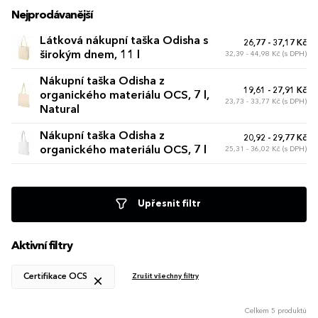
Nejprodávanější
Látková nákupní taška Odisha s
26,77 - 37,17 Kč
širokým dnem, 11 l
32,39 - 44,98 Kč (s DPH)
Nákupní taška Odisha z
19,61 - 27,91 Kč
organického materiálu OCS, 7 l,
23,73 - 33,77 Kč (s DPH)
Natural
Nákupní taška Odisha z
20,92 - 29,77 Kč
organického materiálu OCS, 7 l
25,31 - 36,02 Kč (s DPH)
Upřesnit filtr
Aktivní filtry
Certifikace OCS
Zrušit všechny filtry
Celkem 5 produktů