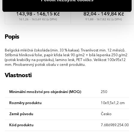
143,98 - 146,15 Kč
82,04 - 149,84 Kč
161,26 - 163,69 Kč (s DPH)
91,88 - 167,82 Kč (s DPH)
Popis
Belgická mléčná čokoláda (min. 33 % kakaa). Trvanlivost min. 12 měsíců.
Stříbrná hliníková folie, papír křída lesk 90 g/m2 + bílá lepenka 250 g/m2
(potisk krabičky na poptávku), lamino lesk, PET víčko. Velikost 100x95x12
mm. Plnobarevný potisk obalu v ceně produktu.
Vlastnosti
Minimální množství pro objednání (MOQ)
250
Rozměry produktu
10x9,5x1,2 cm
Země původu
Česko
Kód produktu
7.686989.254.00