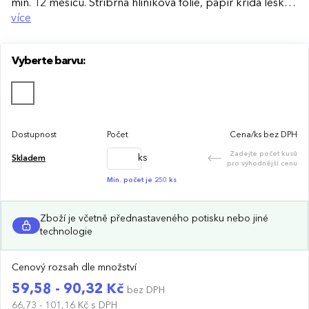
min. 12 měsíců. Stříbrná hliníková folie, papír křída lesk
90 g/m2 + bílá lepenka 250 g/m2 (potisk krabičky na
více
poptávku), lamino lesk, PET víčko. Velikost 100x95x12
mm. Plnobarevný potisk obalu v ceně produktu.
Vyberte barvu:
Dostupnost
Počet
Cena/ks bez DPH
Zadejte počet kusů
ks
Skladem
pro výhodnější cenu
Min. počet je 250 ks
Zboží je včetně přednastaveného potisku nebo jiné
technologie
Cenový rozsah dle množství
59,58 - 90,32 Kč
bez DPH
66,73 - 101,16 Kč
s DPH