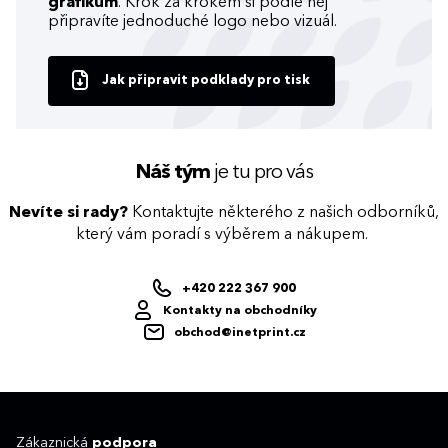
grafikům
. Krok za krokem si podle něj
připravíte jednoduché logo nebo vizuál.
Jak připravit podklady pro tisk
Náš tým
je tu pro vás
Nevíte si rady?
Kontaktujte některého z našich odborníků,
který vám poradí s výběrem a nákupem.
+420 222 367 900
Kontakty na obchodníky
obchod@inetprint.cz
Zákaznická
podpora