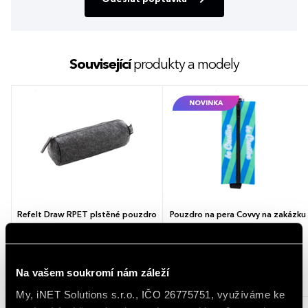
Související
produkty a modely
NOVINKA
Refelt Draw RPET plstěné pouzdro
Pouzdro na pera Covvy na zakázku
na pero
2 barvy
2 barvy
Na vašem soukromí nám záleží
16,68 - 23,73 Kč
85,83 - 119,21 Kč
20,18 - 28,71 Kč (s DPH)
103,85 - 144,24 Kč (s DPH)
My, iNET Solutions s.r.o., IČO 26775751, využíváme ke