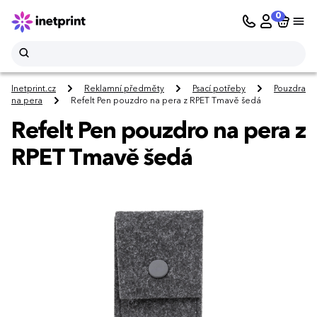
0
Inetprint.cz
Reklamní předměty
Psací potřeby
Pouzdra
na pera
Refelt Pen pouzdro na pera z RPET Tmavě šedá
Refelt Pen pouzdro na pera z
RPET Tmavě šedá