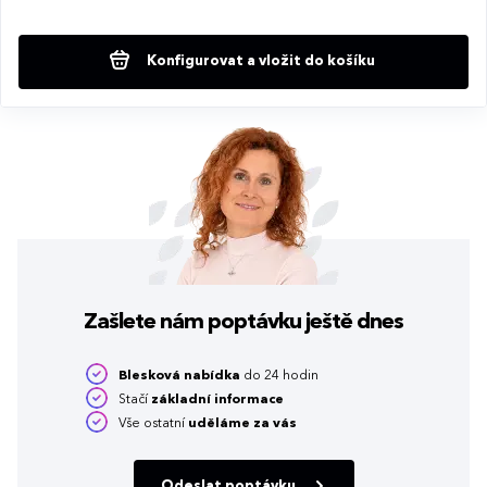
Konfigurovat a vložit do košíku
Zašlete nám poptávku
ještě dnes
Blesková nabídka
do 24 hodin
Stačí
základní informace
Vše ostatní
uděláme za vás
Odeslat poptávku