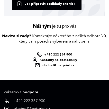
Jak připravit podklady pro tisk
Náš tým
je tu pro vás
Nevíte si rady?
Kontaktujte některého z našich odborníků,
který vám poradí s výběrem a nákupem.
+420 222 367 900
Kontakty na obchodníky
obchod@inetprint.cz
Zákaznická
podpora
+420 222 367 900
obchod@inetprint.cz