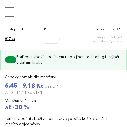
Dostupnost
Počet
Cena/ks bez DPH
Zadejte počet kusů
ks
817
ks
pro výhodnější cenu
Potřebuji zboží s potiskem nebo jinou technologii - výběr
v dalším kroku
Cenový rozsah dle množství
6,45 - 9,18 Kč
bez DPH
7,80 - 11,11 Kč
s DPH
Množstevní sleva
až -30 %
Termín dodání zboží automaticky vypočítá košík v dalších
krocích objednávky