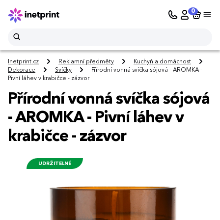
0
Inetprint.cz
Reklamní předměty
Kuchyň a domácnost
Dekorace
Svíčky
Přírodní vonná svíčka sójová - AROMKA -
Pivní láhev v krabičce - zázvor
Přírodní vonná svíčka sójová
- AROMKA - Pivní láhev v
krabičce - zázvor
UDRŽITELNÉ