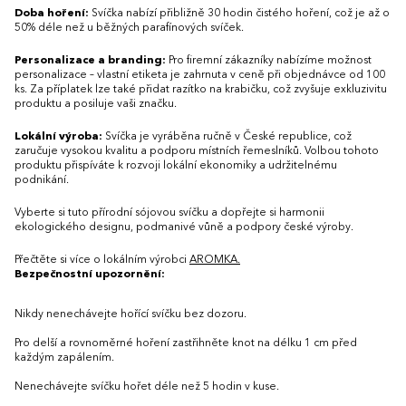
Doba hoření:
Svíčka nabízí přibližně 30 hodin čistého hoření, což je až o
50% déle než u běžných parafínových svíček.
Personalizace a branding:
Pro firemní zákazníky nabízíme možnost
personalizace – vlastní etiketa je zahrnuta v ceně při objednávce od 100
ks. Za příplatek lze také přidat razítko na krabičku, což zvyšuje exkluzivitu
produktu a posiluje vaši značku.
Lokální výroba:
Svíčka je vyráběna ručně v České republice, což
zaručuje vysokou kvalitu a podporu místních řemeslníků. Volbou tohoto
produktu přispíváte k rozvoji lokální ekonomiky a udržitelnému
podnikání.
Vyberte si tuto přírodní sójovou svíčku a dopřejte si harmonii
ekologického designu, podmanivé vůně a podpory české výroby.
Přečtěte si více o lokálním výrobci
AROMKA.
Bezpečnostní upozornění:
Nikdy nenechávejte hořící svíčku bez dozoru.
Pro delší a rovnoměrné hoření zastřihněte knot na délku 1 cm před
každým zapálením.
Nenechávejte svíčku hořet déle než 5 hodin v kuse.