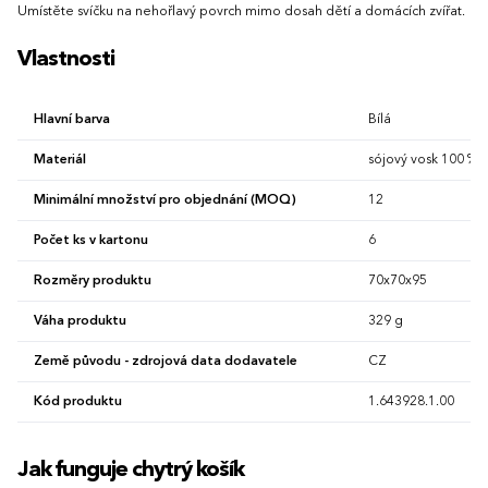
Umístěte svíčku na nehořlavý povrch mimo dosah dětí a domácích zvířat.
Vlastnosti
Hlavní barva
Bílá
Materiál
sójový vosk 100 %
Minimální množství pro objednání (MOQ)
12
Počet ks v kartonu
6
Rozměry produktu
70x70x95
Váha produktu
329 g
Země původu - zdrojová data dodavatele
CZ
Kód produktu
1.643928.1.00
Jak funguje chytrý košík