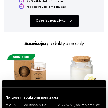
Stačí
základní informace
Vše ostatní
uděláme za vás
Odeslat poptávku
Související
produkty a modely
UDRŽITELNÉ
Přírodní vonná svíčka sójová -
Corbama svíčka
Na vašem soukromí nám záleží
AROMKA - Sklenice od vína v
krabičce - Rose
My, iNET Solutions s.r.o., IČO 26775751, využíváme ke