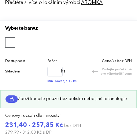
Přečtěte si více o lokálním výrobci
AROMKA.
Vyberte barvu:
Dostupnost
Počet
Cena/ks bez DPH
Zadejte počet kusů
ks
Skladem
pro výhodnější cenu
Min. počet je 12 ks
Zboží koupíte pouze bez potisku nebo jiné technologie
Cenový rozsah dle množství
231,40 - 257,85 Kč
bez DPH
279,99 - 312,00 Kč
s DPH