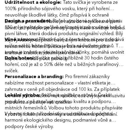
Udržitelnost a ekologie:
Tato svíčka je vyrobena ze
100% přírodního sójového vosku, který při hoření
neuvolňuje škodlivé látky, čímž přispívá k ochraně
Design a provedení:
Ručně vyrobená svíčka o objemu
životního prostředí. Navíc je nalita do recyklované pivní
150 ml je nalita do pečlivě seříznuté a zabroušené hnědé
láhve, což podporuje principy upcyklace a snižuje odpad.
pivní láhve, která dodává produktu originální vzhled. Bílý
Vůně zázvoru:
Přírodní olej z čerstvého zázvoru dodává
sójový vosk je doplněn bavlněným knotem pro čisté a
svíčce svěží, lehce štiplavou vůni s nádechem citrusů. Toto
rovnoměrné hoření. Svíčka je balena v ekologické
aroma je známá svými relaxačními účinky, pomáhá uvolnit
kraftové krabičce, ideální jako dárek.
Doba hoření:
Svíčka nabízí přibližně 30 hodin čistého
napětí a navodit pocit pohody.
hoření, což je až o 50% déle než u běžných parafínových
svíček.
Personalizace a branding:
Pro firemní zákazníky
nabízíme možnost personalizace – vlastní etiketa je
zahrnuta v ceně při objednávce od 100 ks. Za příplatek
Lokální výroba:
Svíčka je vyráběna ručně v České
lze také přidat razítko na krabičku, což zvyšuje exkluzivitu
republice, což zaručuje vysokou kvalitu a podporu
produktu a posiluje vaši značku.
místních řemeslníků. Volbou tohoto produktu přispíváte
Vyberte si tuto přírodní sójovou svíčku a dopřejte si
k rozvoji lokální ekonomiky a udržitelnému podnikání.
harmonii ekologického designu, podmanivé vůně a
podpory české výroby.