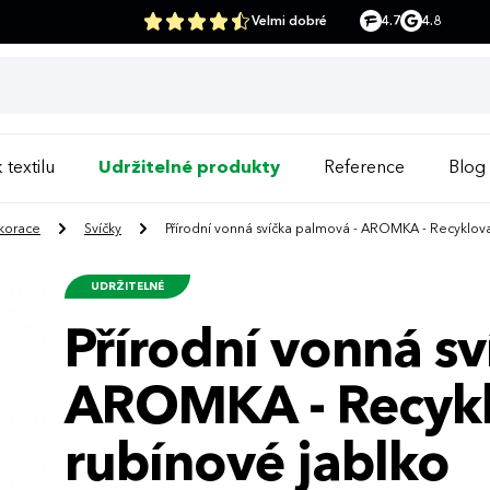
Velmi dobré
4.7
4.8
 textilu
Udržitelné produkty
Reference
Blog
korace
Svíčky
Přírodní vonná svíčka palmová - AROMKA - Recyklova
UDRŽITELNÉ
Přírodní vonná sv
AROMKA - Recykl
rubínové jablko