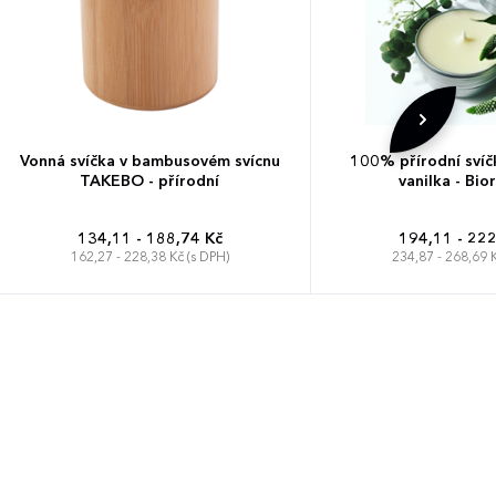
Vonná svíčka v bambusovém svícnu
100% přírodní svíč
TAKEBO - přírodní
vanilka - Bi
134,11 - 188,74 Kč
194,11 - 222
162,27 - 228,38 Kč (s DPH)
234,87 - 268,69 K