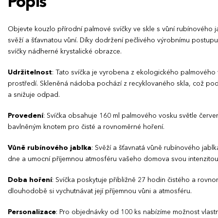
Popis
Objevte kouzlo přírodní palmové svíčky ve skle s vůní rubínového 
svěží a šťavnatou vůní. Díky dodržení pečlivého výrobnímu postupu
svíčky nádherné krystalické obrazce.
Udržitelnost
: Tato svíčka je vyrobena z ekologického palmového v
prostředí. Skleněná nádoba pochází z recyklovaného skla, což pod
a snižuje odpad.
Provedení
: Svíčka obsahuje 160 ml palmového vosku světle červe
bavlněným knotem pro čisté a rovnoměrné hoření.
Vůně rubínového jablka
: Svěží a šťavnatá vůně rubínového jab
dne a umocní příjemnou atmosféru vašeho domova svou intenzitou
Doba hoření
: Svíčka poskytuje přibližně 27 hodin čistého a rov
dlouhodobě si vychutnávat její příjemnou vůni a atmosféru.
Personalizace
: Pro objednávky od 100 ks nabízíme možnost vlastní