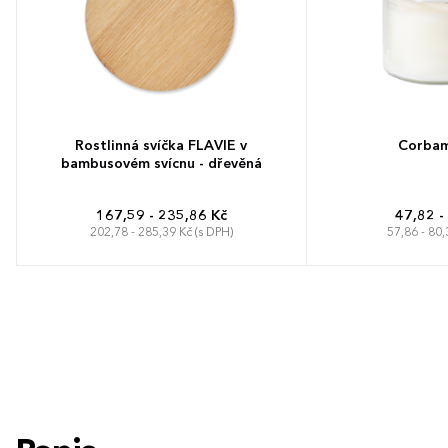
Rostlinná svíčka FLAVIE v
Corbam
bambusovém svícnu - dřevěná
167,59 - 235,86 Kč
47,82 -
202,78 - 285,39 Kč (s DPH)
57,86 - 80,