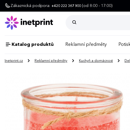
Zákaznická podpora:
(od 8:00 - 17:00)
+420 222 367 900
Katalog produktů
Reklamní předměty
Potisk
Inetprint.cz
Reklamní předměty
Kuchyň a domácnost
De