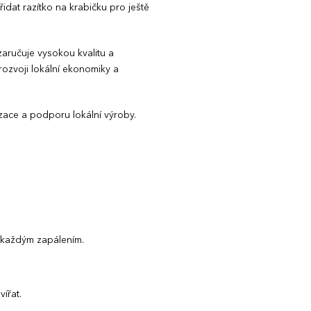
dat razítko na krabičku pro ještě
zaručuje vysokou kvalitu a
rozvoji lokální ekonomiky a
izace a podporu lokální výroby.
d každým zapálením.
ířat.