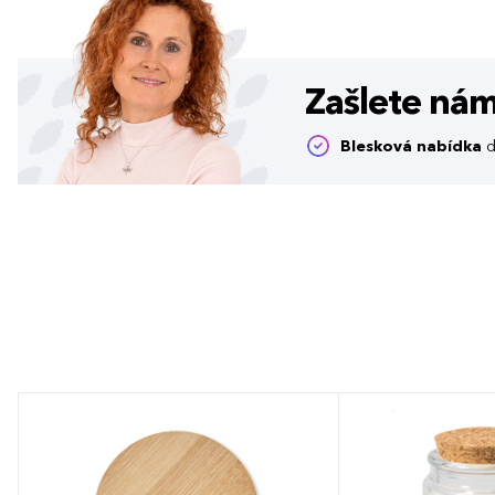
Zašlete ná
Blesková nabídka
d