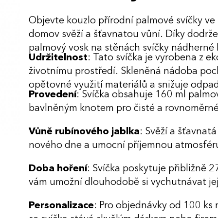
Objevte kouzlo přírodní palmové svíčky ve 
domov svěží a šťavnatou vůní. Díky dodrž
palmový vosk na stěnách svíčky nádherné k
Udržitelnost
: Tato svíčka je vyrobena z e
životnímu prostředí. Skleněná nádoba poch
opětovné využití materiálů a snižuje odpa
Provedení
: Svíčka obsahuje 160 ml palmo
bavlněným knotem pro čisté a rovnoměrné
Vůně rubínového jablka
: Svěží a šťavnat
nového dne a umocní příjemnou atmosfér
Doba hoření
: Svíčka poskytuje přibližně 
vám umožní dlouhodobě si vychutnávat jej
Personalizace
: Pro objednávky od 100 ks 