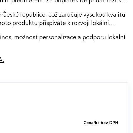
ním předmětem. Za příplatek lze přidat razítko
 České republice, což zaručuje vysokou kvalitu
to produktu přispíváte k rozvoji lokální
přínos, možnost personalizace a podporu lokální
A.
Cena/ks bez DPH