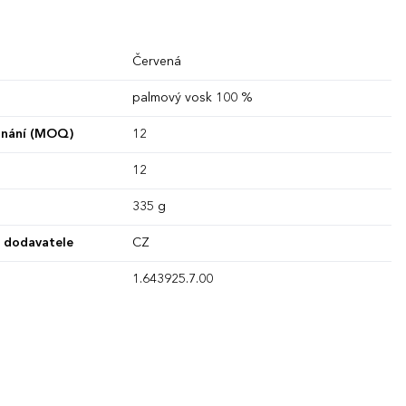
Červená
palmový vosk 100 %
dnání (MOQ)
12
12
335 g
 dodavatele
CZ
1.643925.7.00