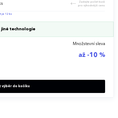
Zadejte počet kusů
ks
pro výhodnější cenu
t je 12 ks
jiné technologie
Množstevní sleva
až -10 %
t výběr do košíku