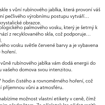
skle s vůní rubínového jablka, která provoní váš
ení pečlivého výrobnímu postupu vytváří
rystalické obrazce.
kologického palmového vosku, který je šetrný k
ází z recyklovaného skla, což podporuje
d.
vého vosku světle červené barvy a je vybavena
 hoření.
á vůně rubínového jablka vám dodá energii do
u vašeho domova svou intenzitou.
27 hodin čistého a rovnoměrného hoření, což
í příjemnou vůni a atmosféru.
nabízíme možnost vlastní etikety v ceně, čímž