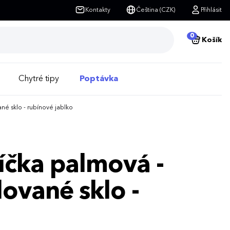
Kontakty
Čeština (CZK)
Přihlásit
0
Košík
Chytré tipy
Poptávka
né sklo - rubínové jablko
íčka palmová -
ované sklo -