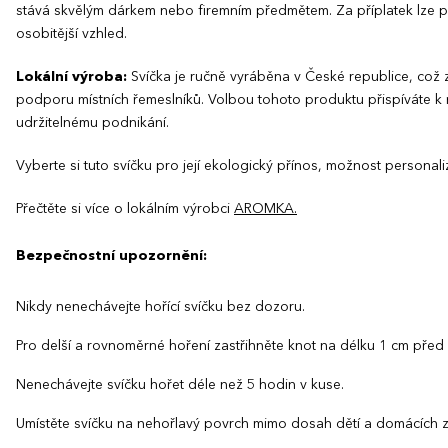
stává skvělým dárkem nebo firemním předmětem. Za příplatek lze při
osobitější vzhled.
Lokální výroba:
Svíčka je ručně vyráběna v České republice, což 
podporu místních řemeslníků. Volbou tohoto produktu přispíváte k 
udržitelnému podnikání.
Vyberte si tuto svíčku pro její ekologický přínos, možnost personal
Přečtěte si více o lokálním výrobci
AROMKA.
Bezpečnostní upozornění:
Nikdy nenechávejte hořící svíčku bez dozoru.
Pro delší a rovnoměrné hoření zastřihněte knot na délku 1 cm pře
Nenechávejte svíčku hořet déle než 5 hodin v kuse.
Umístěte svíčku na nehořlavý povrch mimo dosah dětí a domácích zv