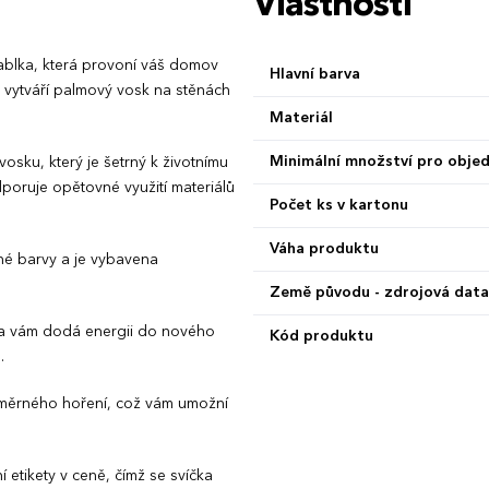
Vlastnosti
jablka, která provoní váš domov
Hlavní barva
 vytváří palmový vosk na stěnách
Materiál
Minimální množství pro obje
osku, který je šetrný k životnímu
poruje opětovné využití materiálů
Počet ks v kartonu
Váha produktu
né barvy a je vybavena
Země původu - zdrojová data
lka vám dodá energii do nového
Kód produktu
.
noměrného hoření, což vám umožní
 etikety v ceně, čímž se svíčka