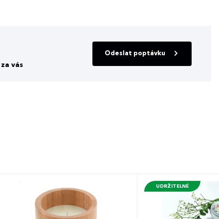
Odeslat poptávku
za vás
UDRŽITELNÉ