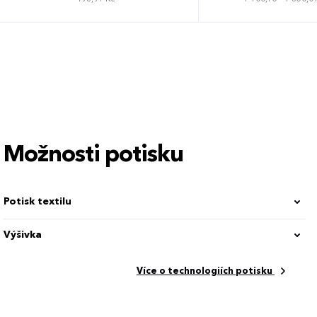
Možnosti potisku
Potisk textilu
Výšivka
Více o technologiích potisku