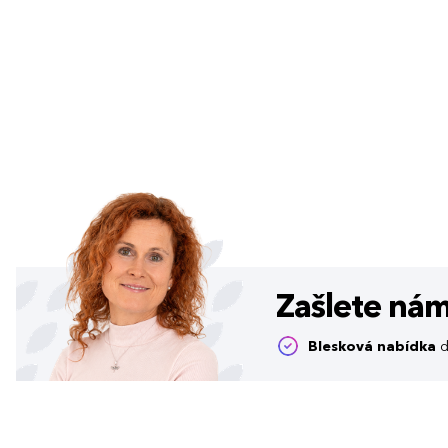
Zašlete ná
Blesková nabídka
d