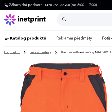
Zákaznická podpora:
(od 8:00 - 17:00)
+420 222 367 900
Katalog produktů
Reklamní předměty
Potisk
Inetprint.cz
Pracovní oděvy
Pracovní reflexní kraťasy MAX VIVO 