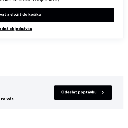
at a vložit do košíku
adná objednávka
Odeslat poptávku
za vás