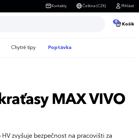
Kontakty
Čeština (CZK)
Přihlásit
0
Košík
Chytré tipy
Poptávka
í kraťasy MAX VIVO
o HV zvyšuje bezpečnost na pracovišti za