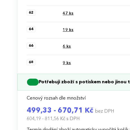
62
47
ks
64
19
ks
66
6
ks
68
9
ks
Potřebuji zboží s potiskem nebo jinou t
Cenový rozsah dle množství
499,33 - 670,71 Kč
bez DPH
604,19 - 811,56 Kč
s DPH
Termín dodání zboží automaticky vypočítá košík 