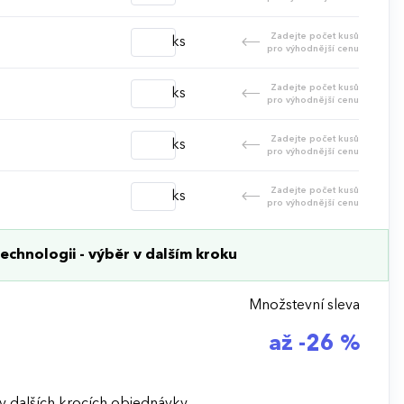
Zadejte počet kusů
ks
pro výhodnější cenu
Zadejte počet kusů
ks
pro výhodnější cenu
Zadejte počet kusů
ks
pro výhodnější cenu
Zadejte počet kusů
ks
pro výhodnější cenu
echnologii - výběr v dalším kroku
Množstevní sleva
až -26 %
v dalších krocích objednávky