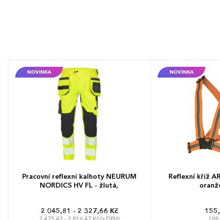
NOVINKA
NOVINKA
Pracovní reflexní kalhoty NEURUM
Reflexní kříž 
NORDICS HV FL - žlutá,
oranžo
2 045,81 - 2 327,66 Kč
155,
2 475,43 - 2 816,47 Kč (s DPH)
188,