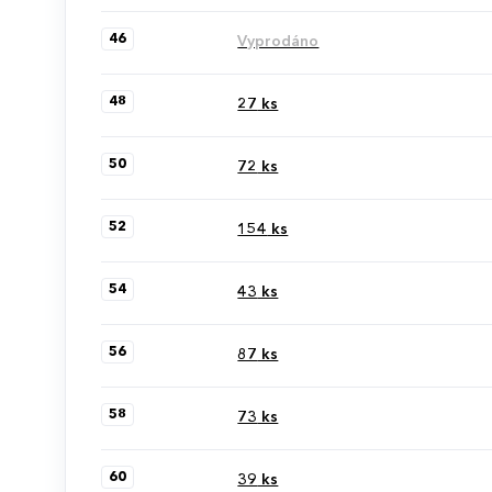
46
Vyprodáno
48
27
ks
50
72
ks
52
154
ks
54
43
ks
56
87
ks
58
73
ks
60
39
ks