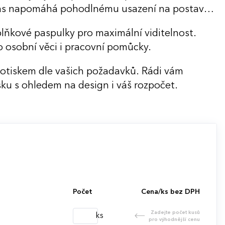
pas napomáhá pohodlnému usazení na postavě
plňkové paspulky pro maximální viditelnost.
o osobní věci i pracovní pomůcky.
potiskem dle vašich požadavků. Rádi vám
ku s ohledem na design i váš rozpočet.
Počet
Cena/ks bez DPH
Zadejte počet kusů
ks
pro výhodnější cenu