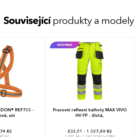
Související
produkty a modely
NOVINKA
ARDON® REF702 -
Pracovní reflexní kalhoty MAX VIVO
vá, uni
HV FP - žlutá,
74 Kč
832,51 - 1 027,69 Kč
45 Kč
1 007,34 - 1 243,50 Kč (s DPH)