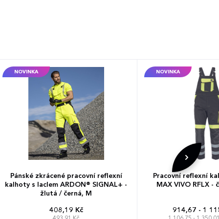
NOVINKA
NOVINKA
Pánské zkrácené pracovní reflexní
Pracovní reflexní ka
kalhoty s laclem ARDON® SIGNAL+ -
MAX VIVO RFLX - če
žlutá / černá, M
408,19 Kč
914,67 - 1 11
493,91 Kč
1 106,75 - 1 350,01