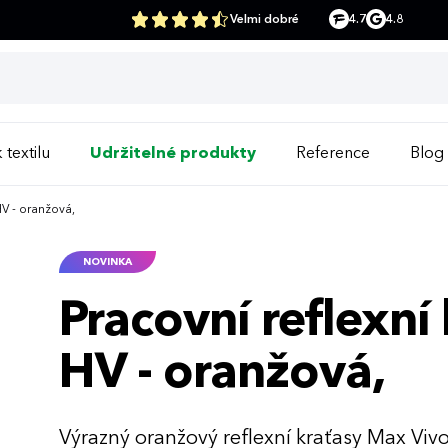
Velmi dobré
4.7
4.8
 textilu
Udržitelné produkty
Reference
Blog
HV - oranžová,
NOVINKA
Pracovní reflexn
HV - oranžová,
Výrazný oranžový reflexní kraťasy Max Viv