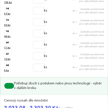
pro výhodnější cenu
198
ks
54
Zadejte počet kusů
ks
pro výhodnější cenu
67
ks
56
Zadejte počet kusů
ks
pro výhodnější cenu
92
ks
58
Zadejte počet kusů
ks
pro výhodnější cenu
44
ks
60
Zadejte počet kusů
ks
pro výhodnější cenu
11
ks
62
Zadejte počet kusů
ks
pro výhodnější cenu
12
ks
64
Zadejte počet kusů
ks
pro výhodnější cenu
8
ks
Potřebuji zboží s potiskem nebo jinou technologii - výběr
v dalším kroku
Cenový rozsah dle množství