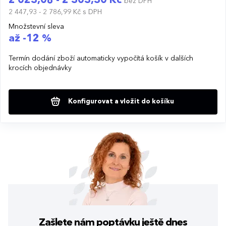
2 023,08 - 2 303,30 Kč
bez DPH
2 447,93 - 2 786,99 Kč
s DPH
Množstevní sleva
až -12 %
Termín dodání zboží automaticky vypočítá košík v dalších
krocích objednávky
Konfigurovat a vložit do košíku
Zašlete nám poptávku
ještě dnes