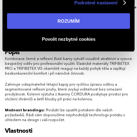
Podrobné nastavení
Pracovní reflexní bunda KNOXFIELD
Pánské zkrácené pracovní reflexní
v reklamní síti na ostatních webech. Kliknutím na tlačítko
PROFI HV - žlutá / hv žlutá / černá,
kalhoty s laclem ARDON® SIGNAL+
„ROZUMÍM“ souhlasíte s používáním cookies. Pro více
- žlutá / černá, M
informací navštivte naši stránku
zásadách ochrany
1 barva
ROZUMÍM
osobních údajů
.
2 644,89 - 2 969,53 Kč
408,19 Kč
3 200,32 - 3 593,13 Kč (s DPH)
493,91 Kč
Povolit nezbytné cookies
Popis
Kombinace černé a reflexní žluté barvy vytváří vizuálně atraktivní a vysoce
bezpečný oděv pro profesionální využití. Elastické materiály TRIFIBETEX
PRO a TRIFIBETEX VIS okamžitě reagují na každý pohyb těla a zajišťují
bezkonkurenční komfort i při náročné činnosti.
Zahrnuje odepínatelné létající kapsy pro rychlou úpravu oděvu a
segmentované reflexní pruhy, které zvyšují viditelnost bez omezení
prodyšnosti. Kolenní výztuha z tkaniny CORDURA poskytuje prostor pro
vložení chráničů a šetří klouby při práci na kolenou.
Možnost brandingu:
Produkt lze opatřit potiskem dle vašich
požadavků. Rádi vám doporučíme nejvhodnější technologii potisku s
ohledem na design i váš rozpočet.
Vlastnosti