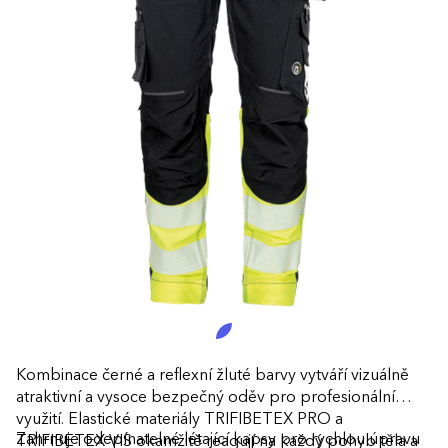
Kombinace černé a reflexní žluté barvy vytváří vizuálně
atraktivní a vysoce bezpečný oděv pro profesionální
využití. Elastické materiály TRIFIBETEX PRO a
Zahrnuje odepínatelné létající kapsy pro rychlou úpravu
TRIFIBETEX VIS okamžitě reagují na každý pohyb těla a