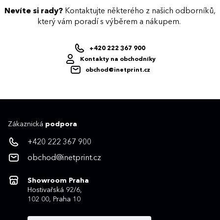
Nevíte si rady?
Kontaktujte některého z našich odborníků,
který vám poradí s výběrem a nákupem.
+420 222 367 900
Kontakty na obchodníky
obchod@inetprint.cz
Zákaznická
podpora
+420 222 367 900
obchod@inetprint.cz
Showroom Praha
Hostivařská 92/6,
102 00, Praha 10