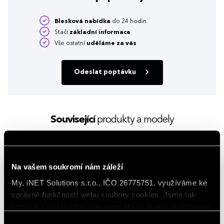
Blesková nabídka
do 24 hodin
Stačí
základní informace
Vše ostatní
uděláme za vás
Odeslat poptávku
Související
produkty a modely
NOVINKA
NOVINKA
Na vašem soukromí nám záleží
My, iNET Solutions s.r.o., IČO 26775751, využíváme ke
správné funkčnosti webu soubory cookies. Jsme tak
schopni nabízet vám relevantní obsah a personalizované
nabídky nejen na webu, ale i na sociálních sítích a