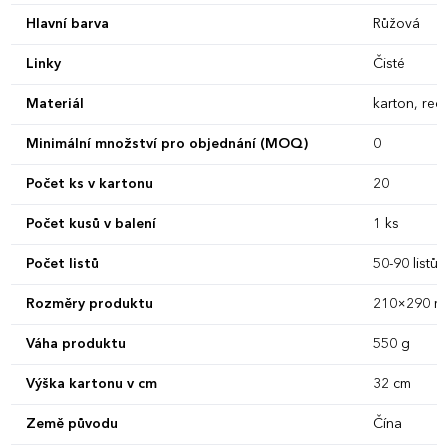
Hlavní barva
Růžová
Linky
Čisté
Materiál
karton, rec
Minimální množství pro objednání (MOQ)
0
Počet ks v kartonu
20
Počet kusů v balení
1 ks
Počet listů
50-90 listů
Rozměry produktu
210×290 m
Váha produktu
550 g
Výška kartonu v cm
32 cm
Země původu
Čína