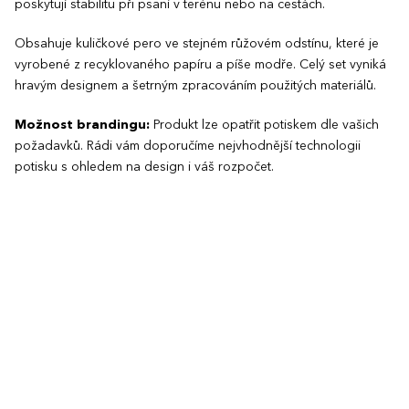
poskytují stabilitu při psaní v terénu nebo na cestách.
Obsahuje kuličkové pero ve stejném růžovém odstínu, které je
vyrobené z recyklovaného papíru a píše modře. Celý set vyniká
hravým designem a šetrným zpracováním použitých materiálů.
Možnost brandingu:
Produkt lze opatřit potiskem dle vašich
požadavků. Rádi vám doporučíme nejvhodnější technologii
potisku s ohledem na design i váš rozpočet.