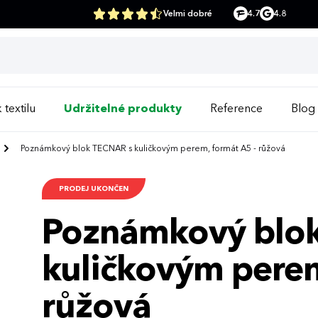
Velmi dobré
4.7
4.8
 textilu
Udržitelné produkty
Reference
Blog
Poznámkový blok TECNAR s kuličkovým perem, formát A5 - růžová
PRODEJ UKONČEN
Poznámkový blo
kuličkovým perem
růžová