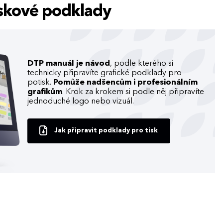
tiskové podklady
DTP manuál je návod
, podle kterého si
technicky připravíte grafické podklady pro
potisk.
Pomůže nadšencům i profesionálním
grafikům
. Krok za krokem si podle něj připravíte
jednoduché logo nebo vizuál.
Jak připravit podklady pro tisk