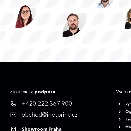
Zákaznická
podpora
Vše o
+420 222 367 900
Vý
Chy
obchod@inetprint.cz
Tec
Mož
Showroom Praha