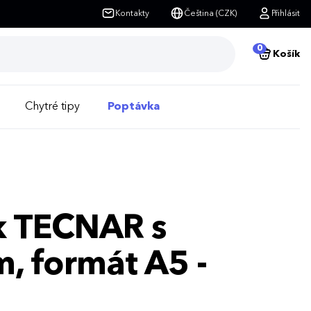
Kontakty
Čeština (CZK)
Přihlásit
0
Košík
Chytré tipy
Poptávka
k TECNAR s
, formát A5 -