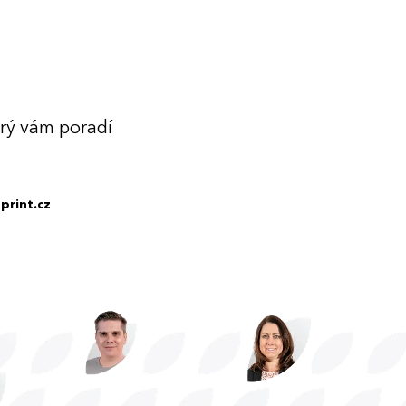
erý vám poradí
print.cz