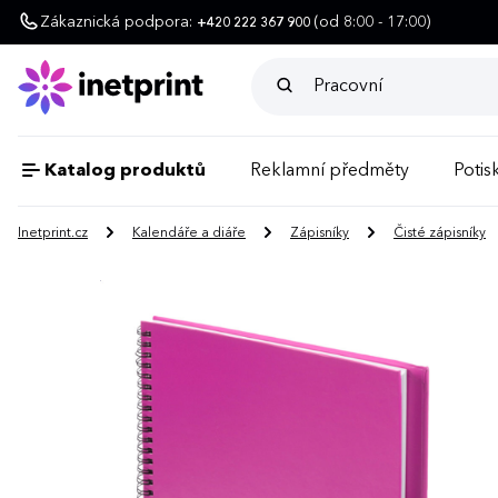
Zákaznická podpora:
(od 8:00 - 17:00)
+420 222 367 900
Katalog produktů
Reklamní předměty
Potisk
Inetprint.cz
Kalendáře a diáře
Zápisníky
Čisté zápisníky