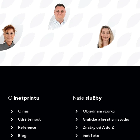
O
inetprintu
Naše
služby
O nás
Objednání vzorků
Udržitelnost
Grafické a kreativní studio
Reference
Značky od A do Z
Blog
inet foto