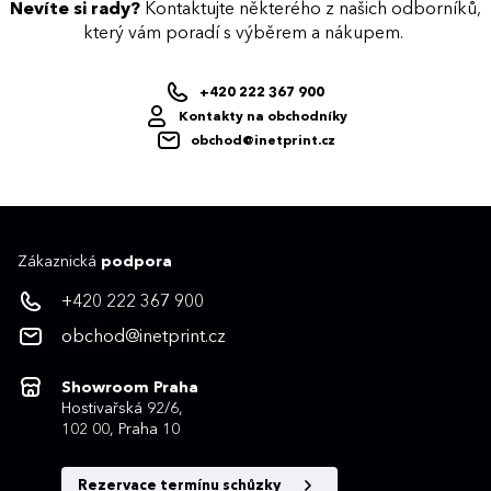
Nevíte si rady?
Kontaktujte některého z našich odborníků,
který vám poradí s výběrem a nákupem.
+420 222 367 900
Kontakty na obchodníky
obchod@inetprint.cz
Zákaznická
podpora
+420 222 367 900
obchod@inetprint.cz
Showroom Praha
Hostivařská 92/6,
102 00, Praha 10
Rezervace termínu schůzky