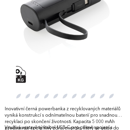
Inovativní černá powerbanka z recyklovaných materiálů
vyniká konstrukcí s odnímatelnou baterií pro snadnou
recyklaci po skončení životnosti. Kapacita 5 000 mAh
Využívá vestavěný kabel USB-C pro přímé spojení s
představuje spolehlivý zdroj energie, který se vejde do