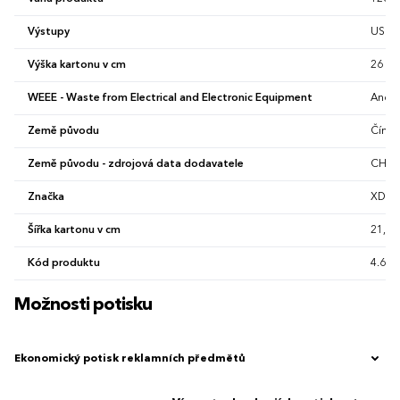
Výstupy
USB-
Výška kartonu v cm
26 c
WEEE - Waste from Electrical and Electronic Equipment
Ano
Země původu
Čína
Země původu - zdrojová data dodavatele
CHN
Značka
XD Co
Šířka kartonu v cm
21,3 
Kód produktu
4.681
Možnosti potisku
Ekonomický potisk reklamních předmětů