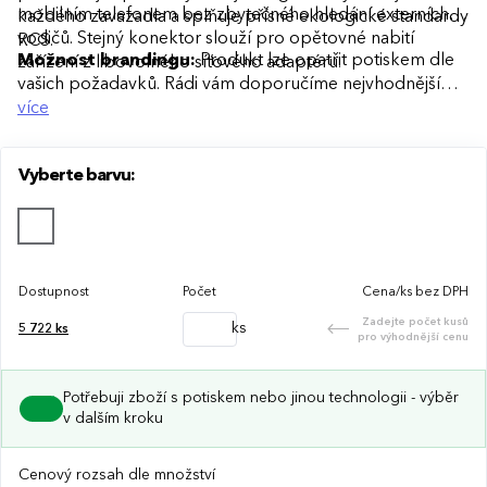
mobilním telefonem bez zbytečného hledání externích
každého zavazadla a splňuje přísné ekologické standardy
vodičů. Stejný konektor slouží pro opětovné nabití
RCS.
Možnost brandingu:
Produkt lze opatřit potiskem dle
zařízení z libovolného síťového adaptéru.
vašich požadavků. Rádi vám doporučíme nejvhodnější
technologii potisku s ohledem na design i váš rozpočet.
více
Vyberte barvu:
Dostupnost
Počet
Cena/ks bez DPH
Zadejte počet kusů
ks
5 722
ks
pro výhodnější cenu
Potřebuji zboží s potiskem nebo jinou technologii - výběr
v dalším kroku
Cenový rozsah dle množství