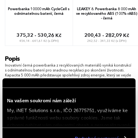
Powerbanka 10000 mAh CycleCell s
LEAKEY 8. Powerbanka 8 000 mAh
odnímatelnou baterií, černá
ve recyklovaného ABS (100% rABS)
- černá
375,32 - 530,26 Kč
200,43 - 282,09 Kč
454,14 - 641,61 Kč (s DPH)
242,52 - 341,33 Kč (s DPH)
Popis
Inovativní černá powerbanka z recyklovaných materiálů vyniká konstrukcí
s odnímatelnou baterií pro snadnou recyklaci po skončení životnosti.
Kapacita 5 000 mAh představuje spolehlivý zdroj energie, který se vejde
do každého zavazadla a splňuje přísné ekologické standardy RCS.
Využívá vestavěný kabel USB-C pro přímé spojení s mobilním telefonem
bez zbytečného hledání externích vodičů. Stejný konektor slouží pro
Na vašem soukromí nám záleží
opětovné nabití zařízení z libovolného síťového adaptéru.
My, iNET Solutions s.r.o., IČO 26775751, využíváme ke
Možnost brandingu:
Produkt lze opatřit potiskem dle vašich
správné funkčnosti webu soubory cookies. Jsme tak
požadavků. Rádi vám doporučíme nejvhodnější technologii potisku s
ohledem na design i váš rozpočet.
schopni nabízet vám relevantní obsah a personalizované
nabídky nejen na webu, ale i na sociálních sítích a
Vlastnosti