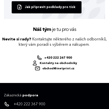
Jak připravit podklady pro tisk
Náš tým
je tu pro vás
Nevíte si rady?
Kontaktujte některého z našich odborníků,
který vám poradí s výběrem a nákupem.
+420 222 367 900
Kontakty na obchodníky
obchod@inetprint.cz
Zákaznická
podpora
+420 222 367 900