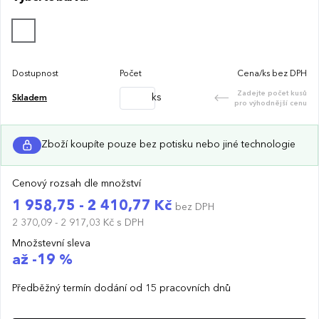
Dostupnost
Počet
Cena/ks bez DPH
Zadejte počet kusů
ks
Skladem
pro výhodnější cenu
Zboží koupíte pouze bez potisku nebo jiné technologie
Cenový rozsah dle množství
1 958,75 - 2 410,77 Kč
bez DPH
2 370,09 - 2 917,03 Kč
s DPH
Množstevní sleva
až -19 %
Předběžný termín dodání od 15 pracovních dnů