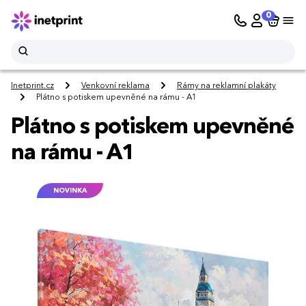
0
Inetprint.cz
Venkovní reklama
Rámy na reklamní plakáty
Plátno s potiskem upevněné na rámu - A1
Plátno s potiskem upevněné
na rámu - A1
NOVINKA