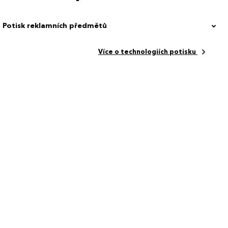
Potisk reklamních předmětů
Více o technologiích potisku
5 cm
INGDOM
00