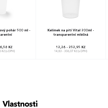
ový pohár 500 ml -
Kelímek na pití Vital 200ml -
arentní
transparentní mléčná
 6,58 Kč
12,26 - 252,95 Kč
6 Kč (s DPH)
14,83 - 306,07 Kč (s DPH)
Vlastnosti