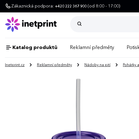
Zákaznická podpora:
(od 8:00 - 17:00)
+420 222 367 900
Katalog produktů
Reklamní předměty
Potisk
Inetprint.cz
Reklamní předměty
Nádoby na pití
Pohárky 