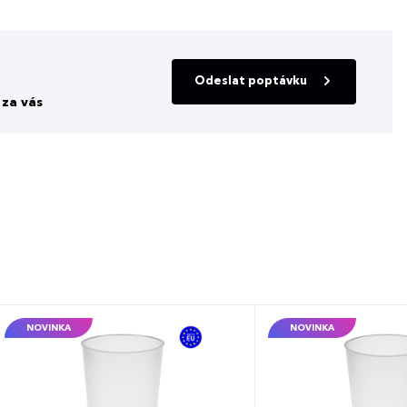
Odeslat poptávku
za vás
NOVINKA
NOVINKA