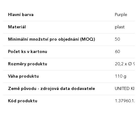
Hlavní barva
Purple
Materiál
plast
Minimální množství pro objednání (MOQ)
50
Počet ks v kartonu
60
Rozměry produktu
20,2 x Ø 9,
Váha produktu
110 g
Země původu - zdrojová data dodavatele
UNITED K
Kód produktu
1.37960.12.