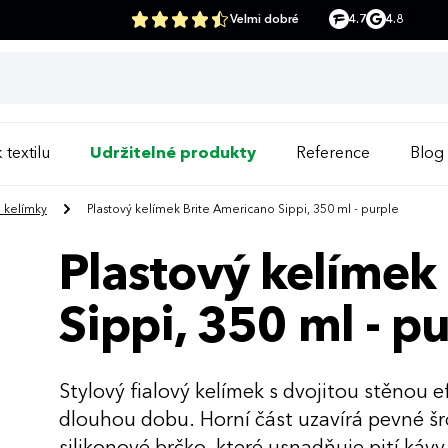
Velmi dobré
4.7
4.8
 textilu
Udržitelné produkty
Reference
Blog
a kelímky
Plastový kelímek Brite Americano Sippi, 350 ml - purple
Plastový kelímek
Sippi, 350 ml - p
Stylový fialový kelímek s dvojitou stěnou e
dlouhou dobu. Horní část uzavírá pevné š