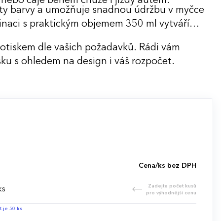
y nebo čaje během chůze i jízdy autem.
ty barvy a umožňuje snadnou údržbu v myčce
inaci s praktickým objemem 350 ml vytváří
potiskem dle vašich požadavků. Rádi vám
ku s ohledem na design i váš rozpočet.
Cena/ks bez DPH
Zadejte počet kusů
ks
pro výhodnější cenu
t je 50 ks