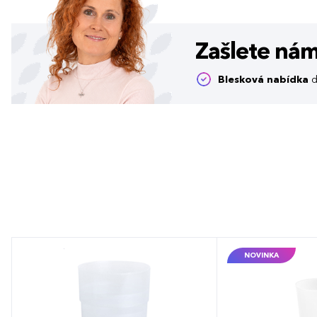
Zašlete ná
Blesková nabídka
d
NOVINKA