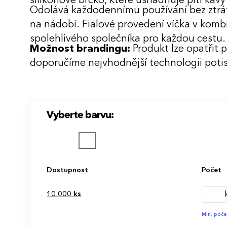
silikonové brčko, které usnadňuje pití káv
Odolává každodennímu používání bez ztrá
na nádobí. Fialové provedení víčka v komb
spolehlivého společníka pro každou cestu.
Možnost brandingu:
Produkt lze opatřit 
doporučíme nejvhodnější technologii potis
Vyberte barvu:
Dostupnost
Počet
10 000
ks
Min. poče