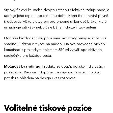
Stylový fialový kelímek s dvojitou stěnou efektivně izoluje nápoj a
udržuje jeho teplotu po dlouhou dobu. Horní část uzavírá pevné
šroubovací víčko s otvorem pro ohebné silikonové brčko, které
usnadňuje pití kávy nebo čaje během chůze i jízdy autem.
Odolává každodennímu používání bez ztráty barvy a umožňuje
snadnou údržbu v myčce na nádobí. Fialové provedení víčka v
kombinaci s praktickým objemem 350 ml vytváří spolehlivého
společníka pro každou cestu.
Možnost brandingu:
Produkt lze opatřit potiskem dle vašich
požadavků. Rádi vám doporučíme nejvhodnější technologii
potisku s ohledem na design i váš rozpočet.
Volitelné tiskové pozice