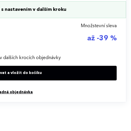
s nastavením v dalším kroku
Množstevní sleva
až -39 %
v dalších krocích objednávky
at a vložit do košíku
adná objednávka