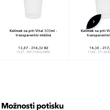
Kelímek na pití Vital 300ml -
Kelímek na pití V
transparentní mléčná
transparentní
12,87 - 254,32 Kč
14,38 - 257
15,57 - 307,73 Kč (s DPH)
17,40 - 311,58 K
Možnosti potisku