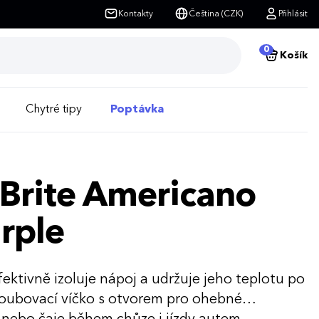
Kontakty
Čeština (CZK)
Přihlásit
0
Košík
Chytré tipy
Poptávka
 Brite Americano
urple
fektivně izoluje nápoj a udržuje jeho teplotu po
roubovací víčko s otvorem pro ohebné