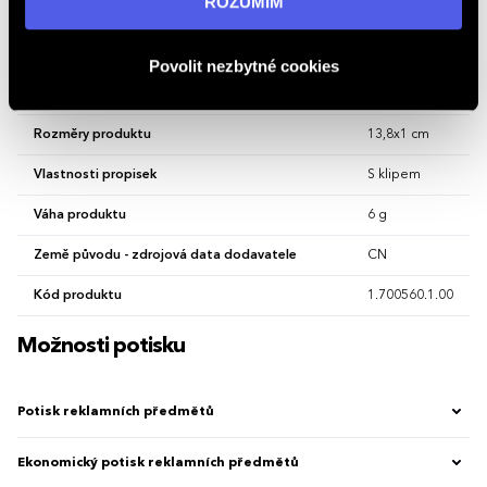
ROZUMÍM
Materiál
plast 100 %
osobních údajů
.
Mechanismus ovládání
Klikací
Povolit nezbytné cookies
Minimální množství pro objednání (MOQ)
100
Rozměry produktu
13,8x1 cm
Vlastnosti propisek
S klipem
Váha produktu
6 g
Země původu - zdrojová data dodavatele
CN
Kód produktu
1.700560.1.00
Možnosti potisku
Potisk reklamních předmětů
Ekonomický potisk reklamních předmětů