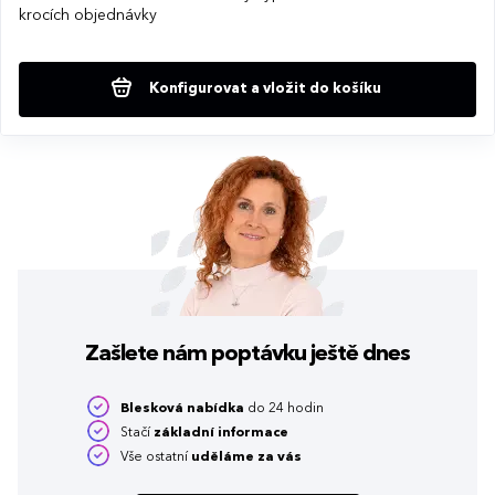
krocích objednávky
Konfigurovat a vložit do košíku
Zašlete nám poptávku
ještě dnes
Blesková nabídka
do 24 hodin
Stačí
základní informace
Vše ostatní
uděláme za vás