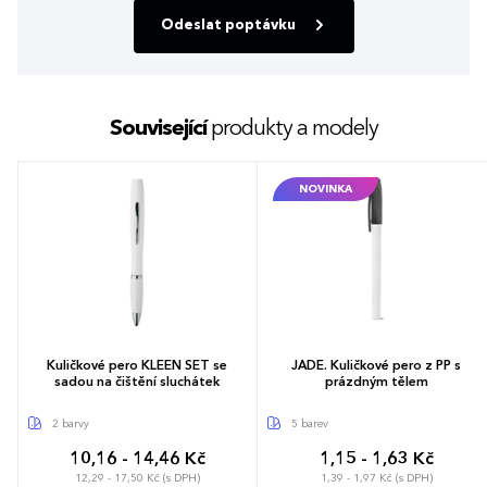
Odeslat poptávku
Související
produkty a modely
NOVINKA
Kuličkové pero KLEEN SET se
JADE. Kuličkové pero z PP s
sadou na čištění sluchátek
prázdným tělem
2 barvy
5 barev
10,16 - 14,46 Kč
1,15 - 1,63 Kč
12,29 - 17,50 Kč (s DPH)
1,39 - 1,97 Kč (s DPH)