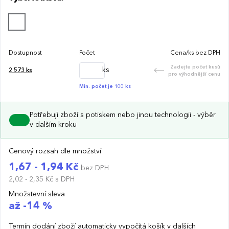
Dostupnost
Počet
Cena/ks bez DPH
Zadejte počet kusů
ks
2 573
ks
pro výhodnější cenu
Min. počet je 100 ks
Potřebuji zboží s potiskem nebo jinou technologii - výběr
v dalším kroku
Cenový rozsah dle množství
1,67 - 1,94 Kč
bez DPH
2,02 - 2,35 Kč
s DPH
Množstevní sleva
až -14 %
Termín dodání zboží automaticky vypočítá košík v dalších