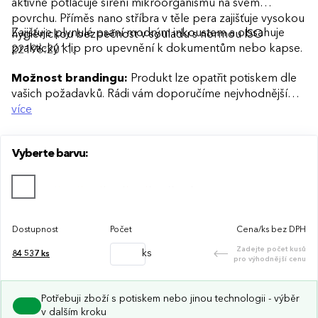
aktivně potlačuje šíření mikroorganismů na svém
povrchu. Příměs nano stříbra v těle pera zajišťuje vysokou
Zajišťuje plynulé psaní modrým inkoustem a obsahuje
hygienickou bezpečnost v souladu s normou ISO
praktický klip pro upevnění k dokumentům nebo kapse.
22196:2011.
Možnost brandingu:
Produkt lze opatřit potiskem dle
vašich požadavků. Rádi vám doporučíme nejvhodnější
technologii potisku s ohledem na design i váš rozpočet.
více
Vyberte barvu:
Dostupnost
Počet
Cena/ks bez DPH
Zadejte počet kusů
ks
84 537
ks
pro výhodnější cenu
Potřebuji zboží s potiskem nebo jinou technologii - výběr
v dalším kroku