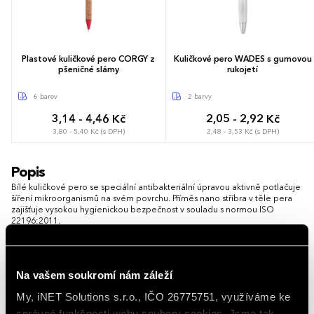
Plastové kuličkové pero CORGY z
Kuličkové pero WADES s gumovou
pšeničné slámy
rukojetí
6 barev
2 barvy
3,14 - 4,46 Kč
2,05 - 2,92 Kč
3,80 - 5,40 Kč (s DPH)
2,48 - 3,53 Kč (s DPH)
Popis
Bílé kuličkové pero se speciální antibakteriální úpravou aktivně potlačuje
šíření mikroorganismů na svém povrchu. Příměs nano stříbra v těle pera
zajišťuje vysokou hygienickou bezpečnost v souladu s normou ISO
22196:2011.
Zajišťuje plynulé psaní modrým inkoustem a obsahuje praktický klip pro
upevnění k dokumentům nebo kapse.
Na vašem soukromí nám záleží
Možnost brandingu:
Produkt lze opatřit potiskem dle vašich
požadavků. Rádi vám doporučíme nejvhodnější technologii potisku s
My, iNET Solutions s.r.o., IČO 26775751, využíváme ke
ohledem na design i váš rozpočet.
správné funkčnosti webu soubory cookies. Jsme tak