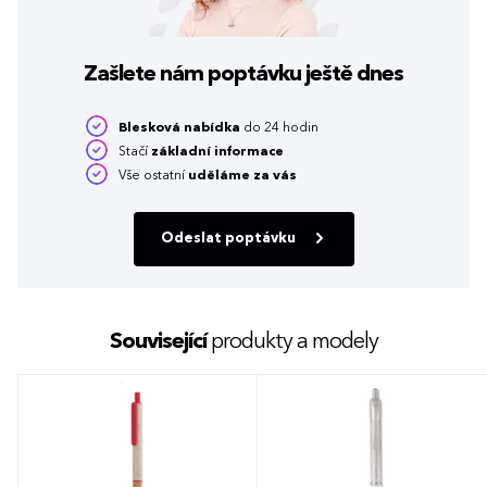
Zašlete nám poptávku
ještě dnes
Blesková nabídka
do 24 hodin
Stačí
základní informace
Vše ostatní
uděláme za vás
Odeslat poptávku
Související
produkty a modely