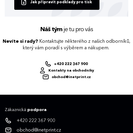
Jak připravit podklady pro tisk
Náš tým
je tu pro vás
Nevíte si rady?
Kontaktujte některého z našich odborníků,
který vám poradí s výběrem a nákupem.
+420 222 367 900
Kontakty na obchodníky
obchod@inetprint.cz
Zákaznická
podpora
+420 222 367 900
obchod@inetprint.cz