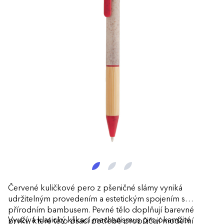
Červené kuličkové pero z pšeničné slámy vyniká
udržitelným provedením a estetickým spojením s
přírodním bambusem. Pevné tělo doplňují barevné
Využívá klasický klikací mechanismus pro okamžité
prvky, které této psací potřebě propůjčují moderní