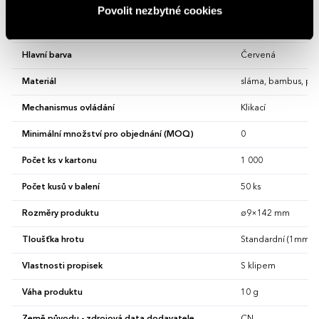
Povolit nezbytné cookies
Barva inkoustu
Modrá
Hlavní barva
Červená
Materiál
sláma, bambus, pv
Mechanismus ovládání
Klikací
Minimální množství pro objednání (MOQ)
0
Počet ks v kartonu
1 000
Počet kusů v balení
50 ks
Rozměry produktu
ø9×142 mm
Tloušťka hrotu
Standardní (1mm)
Vlastnosti propisek
S klipem
Váha produktu
10 g
Země původu - zdrojová data dodavatele
CN