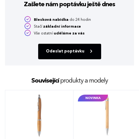
Zašlete nám poptávku
ještě dnes
Blesková nabídka
do 24 hodin
Stačí
základní informace
Vše ostatní
uděláme za vás
Odeslat poptávku
Související
produkty a modely
NOVINKA