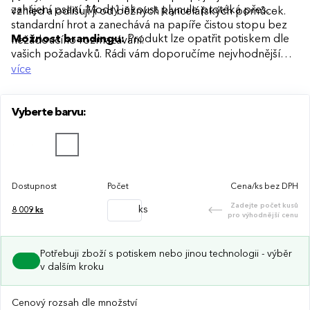
zahájení psaní. Modrý inkoust plynule protéká přes
vzhled a odlišují ji od běžných kancelářských pomůcek.
standardní hrot a zanechává na papíře čistou stopu bez
Možnost brandingu:
Produkt lze opatřit potiskem dle
nežádoucího rozmazávání.
vašich požadavků. Rádi vám doporučíme nejvhodnější
technologii potisku s ohledem na design i váš rozpočet.
více
Vyberte barvu:
Dostupnost
Počet
Cena/ks bez DPH
Zadejte počet kusů
ks
8 009
ks
pro výhodnější cenu
Potřebuji zboží s potiskem nebo jinou technologii - výběr
v dalším kroku
Cenový rozsah dle množství