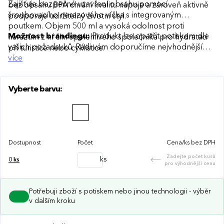
Zajišťuje bezpečné uzavření obsahu pomocí
bez obsahu BPA chrání kvalitu nápoje a zároveň aktivně
šroubovacího nerezového víčka s integrovaným
podporuje udržitelný životní styl.
poutkem. Objem 500 ml a vysoká odolnost proti
Možnost brandingu:
Produkt lze opatřit potiskem dle
nárazům z ní činí spolehlivého společníka pro hydrataci
vašich požadavků. Rádi vám doporučíme nejvhodnější
při turistice nebo cyklistice.
technologii potisku s ohledem na design i váš rozpočet.
více
Vyberte barvu:
Dostupnost
Počet
Cena/ks bez DPH
Zadejte počet kusů
ks
0
ks
pro výhodnější cenu
Potřebuji zboží s potiskem nebo jinou technologii - výběr
v dalším kroku