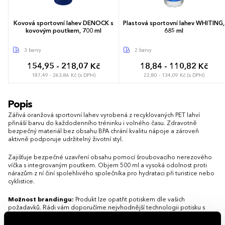
Kovová sportovní lahev DENOCK s
Plastová sportovní lahev WHITING,
kovovým poutkem, 700 ml
685 ml
3 barvy
2 barvy
154,95 - 218,07 Kč
18,84 - 110,82 Kč
187,49 - 263,86 Kč (s DPH)
22,80 - 134,09 Kč (s DPH)
Popis
Zářivá oranžová sportovní lahev vyrobená z recyklovaných PET lahví
přináší barvu do každodenního tréninku i volného času. Zdravotně
bezpečný materiál bez obsahu BPA chrání kvalitu nápoje a zároveň
aktivně podporuje udržitelný životní styl.
Zajišťuje bezpečné uzavření obsahu pomocí šroubovacího nerezového
víčka s integrovaným poutkem. Objem 500 ml a vysoká odolnost proti
nárazům z ní činí spolehlivého společníka pro hydrataci při turistice nebo
cyklistice.
Možnost brandingu:
Produkt lze opatřit potiskem dle vašich
požadavků. Rádi vám doporučíme nejvhodnější technologii potisku s
ohledem na design i váš rozpočet.