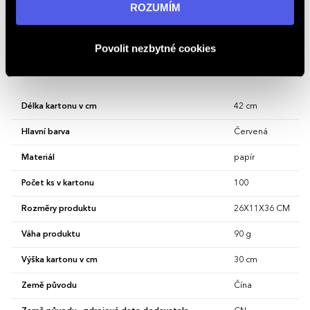
informací navštivte naši stránku
zásadách ochrany
ROZUMÍM
osobních údajů
.
Popis
Vánoční taška s motivem sněhových vloček. Velikost L.
Povolit nezbytné cookies
Vlastnosti
Délka kartonu v cm
42 cm
Hlavní barva
Červená
Materiál
papír
Počet ks v kartonu
100
Rozměry produktu
26X11X36 CM
Váha produktu
90 g
Výška kartonu v cm
30 cm
Země původu
Čína