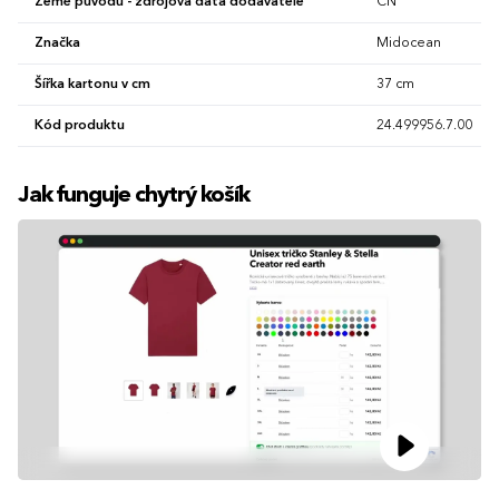
Země původu - zdrojová data dodavatele
CN
Značka
Midocean
Šířka kartonu v cm
37 cm
Kód produktu
24.499956.7.00
Jak funguje chytrý košík