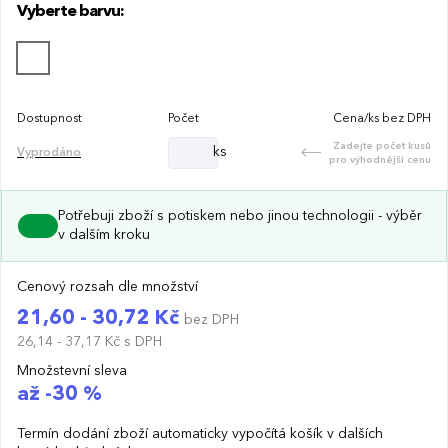
Vyberte barvu:
Dostupnost
Počet
Cena/ks bez DPH
Zadejte počet kusů
ks
Vyprodáno
pro výhodnější cenu
Potřebuji zboží s potiskem nebo jinou technologii - výběr
v dalším kroku
Cenový rozsah dle množství
21,60 - 30,72 Kč
bez DPH
26,14 - 37,17 Kč
s DPH
Množstevní sleva
až -30 %
Termín dodání zboží automaticky vypočítá košík v dalších