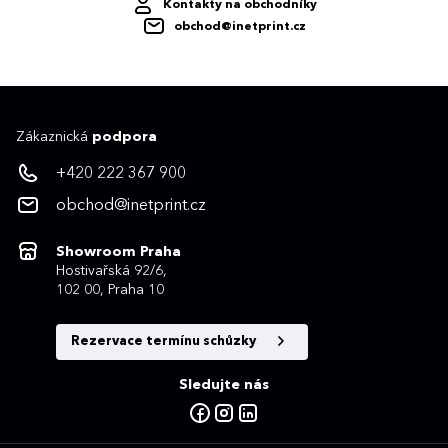
Kontakty na obchodníky
obchod@inetprint.cz
Zákaznická
podpora
+420 222 367 900
obchod@inetprint.cz
Showroom Praha
Hostivařská 92/6,
102 00, Praha 10
Rezervace termínu schůzky
Sledujte nás