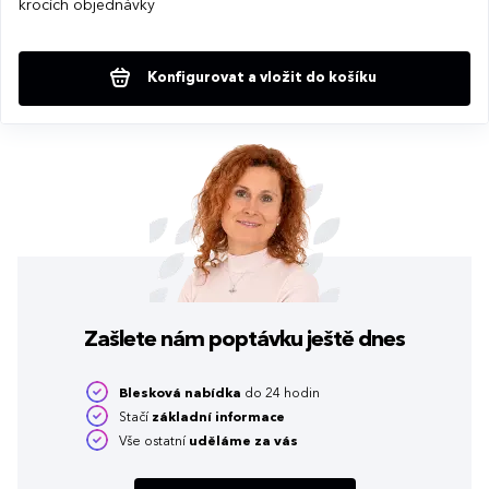
krocích objednávky
Konfigurovat a vložit do košíku
Zašlete nám poptávku
ještě dnes
Blesková nabídka
do 24 hodin
Stačí
základní informace
Vše ostatní
uděláme za vás