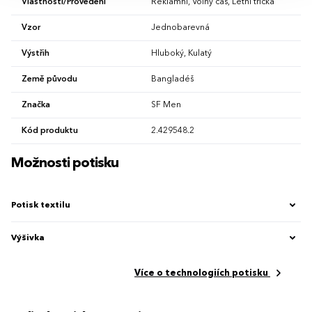
Vlastnosti/Provedení
Reklamní, Volný čas, Letní trička
Vzor
Jednobarevná
Výstřih
Hluboký, Kulatý
Země původu
Bangladéš
Značka
SF Men
Kód produktu
2.429548.2
Možnosti potisku
Potisk textilu
Výšivka
Více o technologiích potisku