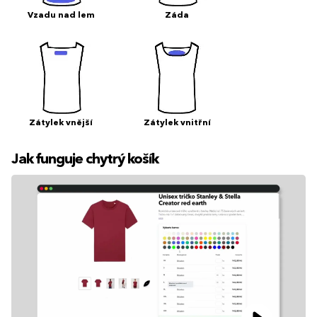
Vzadu nad lem
Záda
Zátylek vnější
Zátylek vnitřní
Jak funguje chytrý košík