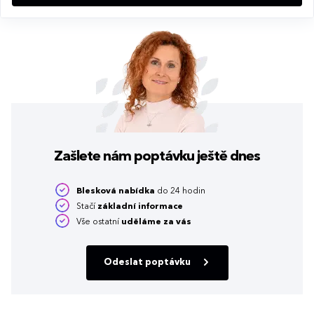
Zašlete nám poptávku
ještě dnes
Blesková nabídka
do 24 hodin
Stačí
základní informace
Vše ostatní
uděláme za vás
Odeslat poptávku