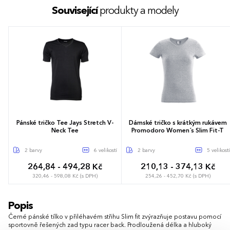
Související
produkty a modely
Pánské tričko Tee Jays Stretch V-
Dámské tričko s krátkým rukávem
Neck Tee
Promodoro Women´s Slim Fit-T
2 barvy
6 velikostí
2 barvy
5 velikostí
264,84 - 494,28 Kč
210,13 - 374,13 Kč
320,46 - 598,08 Kč (s DPH)
254,26 - 452,70 Kč (s DPH)
S
M
L
XL
XXL
3XL
XS
S
M
L
XL
Popis
Černé pánské tílko v přiléhavém střihu Slim fit zvýrazňuje postavu pomocí
sportovně řešených zad typu racer back. Prodloužená délka a hluboký