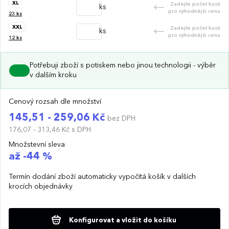
XL
Zadejte počet kusů
ks
pro výhodnější cenu
23
ks
XXL
Zadejte počet kusů
ks
pro výhodnější cenu
12
ks
Potřebuji zboží s potiskem nebo jinou technologii - výběr
v dalším kroku
Cenový rozsah dle množství
145,51 - 259,06 Kč
bez DPH
176,07 - 313,46 Kč
s DPH
Množstevní sleva
až -44 %
Termín dodání zboží automaticky vypočítá košík v dalších
krocích objednávky
Konfigurovat a vložit do košíku