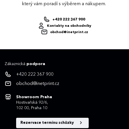
který vám poradí s výběrem a nákupem.
+420 222 367 900
Kontakty na obchodníky
obchod@inetprint.cz
Zákaznická
podpora
+420 222 367 900
obchod@inetprint.cz
Showroom Praha
Hostivařská 92/6,
102 00, Praha 10
Rezervace termínu schůzky