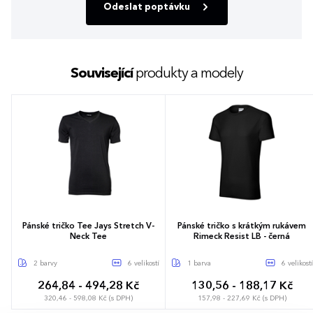
Odeslat poptávku
Související
produkty a modely
Pánské tričko Tee Jays Stretch V-
Pánské tričko s krátkým rukávem
Neck Tee
Rimeck Resist LB - černá
2 barvy
6 velikostí
1 barva
6 velikostí
264,84 - 494,28 Kč
130,56 - 188,17 Kč
320,46 - 598,08 Kč (s DPH)
157,98 - 227,69 Kč (s DPH)