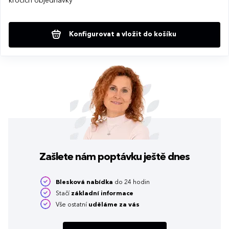
krocích objednávky
Konfigurovat a vložit do košíku
Zašlete nám poptávku
ještě dnes
Blesková nabídka
do 24 hodin
Stačí
základní informace
Vše ostatní
uděláme za vás