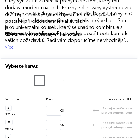
Grey vyniká unikátním sepraným efektem, který mu
dodává moderní nádech. Pružný žebrovaný výstřih pevně
Zahrnuje detailní krycí stehy v identické barvě tkaniny, což
drží tvar a měkký materiál se příjemně přizpůsobí
podtrhuje celkovou kvalitu a minimalistický vzhled. Slouží
postavě při každodenních aktivitách.
jako univerzální kousek, který se snadno kombinuje s
Možnost brandingu:
Produkt lze opatřit potiskem dle
džínami i volnočasovými kalhotami.
vašich požadavků. Rádi vám doporučíme nejvhodnější
technologii potisku s ohledem na design i váš rozpočet.
více
Vyberte barvu:
Varianta
Počet
Cena/ks bez DPH
S
Zadejte počet kusů
ks
pro výhodnější cenu
395
ks
M
Zadejte počet kusů
ks
pro výhodnější cenu
68
ks
L
Zadejte počet kusů