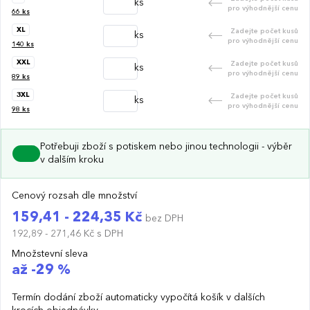
ks
pro výhodnější cenu
66
ks
XL
Zadejte počet kusů
ks
pro výhodnější cenu
140
ks
XXL
Zadejte počet kusů
ks
pro výhodnější cenu
89
ks
3XL
Zadejte počet kusů
ks
pro výhodnější cenu
98
ks
Potřebuji zboží s potiskem nebo jinou technologii - výběr
v dalším kroku
Cenový rozsah dle množství
159,41 - 224,35 Kč
bez DPH
192,89 - 271,46 Kč
s DPH
Množstevní sleva
až -29 %
Termín dodání zboží automaticky vypočítá košík v dalších