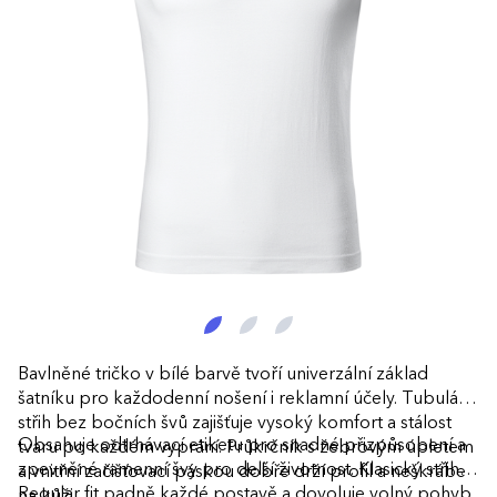
Bavlněné tričko v bílé barvě tvoří univerzální základ
šatníku pro každodenní nošení i reklamní účely. Tubulární
střih bez bočních švů zajišťuje vysoký komfort a stálost
Obsahuje odtrhávací etiketu pro snadné přizpůsobení a
tvaru po každém vyprání. Průkrčník s žebrovým úpletem
zpevněné ramenní švy pro delší životnost. Klasický střih
a vnitřní začišťovací páskou dobře drží profil a neškrábe
Regular fit padně každé postavě a dovoluje volný pohyb.
na kůži.