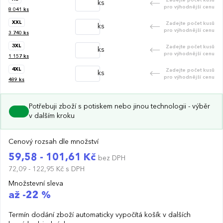
ks
pro výhodnější cenu
8 041
ks
XXL
Zadejte počet kusů
ks
pro výhodnější cenu
3 740
ks
3XL
Zadejte počet kusů
ks
pro výhodnější cenu
1 157
ks
4XL
Zadejte počet kusů
ks
pro výhodnější cenu
489
ks
Potřebuji zboží s potiskem nebo jinou technologii - výběr
v dalším kroku
Cenový rozsah dle množství
59,58 - 101,61 Kč
bez DPH
72,09 - 122,95 Kč
s DPH
Množstevní sleva
až -22 %
Termín dodání zboží automaticky vypočítá košík v dalších