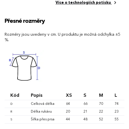
Více o technologiích potisku
Přesné rozměry
Rozměry jsou uvedeny v cm. U produktu je možná odchylka ±5
%.
Kód
Popis
XS
S
M
L
Celková délka
64
66
70
74
D
Délka rukávu
20
21
22
23
R
Šířka přes prsa
44
48
52
55
S