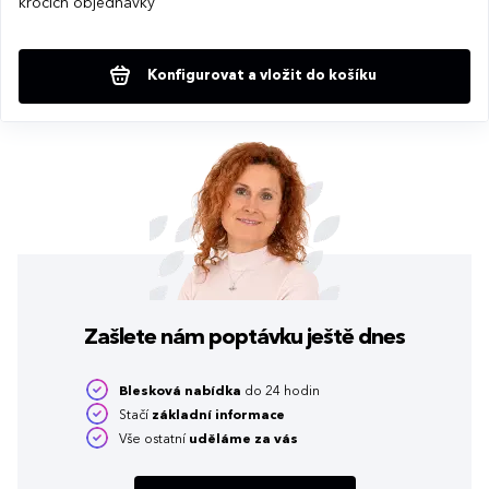
krocích objednávky
Konfigurovat a vložit do košíku
Zašlete nám poptávku
ještě dnes
Blesková nabídka
do 24 hodin
Stačí
základní informace
Vše ostatní
uděláme za vás