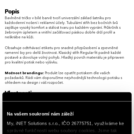
S
M
L
XL
XXL
3XL
S
M
L
XL
Popis
Bavlněné tričko v bílé barvě tvoří univerzální základ šatníku pro
každodenní nošení i reklamní účely. Tubulární střih bez bočních švů
zajišťuje vysoký komfort a stálost tvaru po každém vyprání. Průkrčník s
žebrovým úpletem a vnitřní začišťovací páskou dobře drží profil a
neškrábe na kůži.
Obsahuje odtrhávací etiketu pro snadné přizpůsobení a zpevněné
ramenní švy pro delší životnost. Klasický střih Regular fit padně každé
postavě a dovoluje volný pohyb. Hladký povrch materiálu je připraven
pro kvalitní potisk nebo výšivku.
Možnost brandingu:
Produkt lze opatřit potiskem dle vašich
požadavků. Rádi vám doporučíme nejvhodnější technologii potisku s
ohledem na design i váš rozpočet.
Vlastnosti
Gramáž
135 g/m²
Na vašem soukromí nám záleží
Hlavní barva
Bílá
My, iNET Solutions s.r.o., IČO 26775751, využíváme ke
správné funkčnosti webu soubory cookies. Jsme tak
Materiál
bavlna 100 %