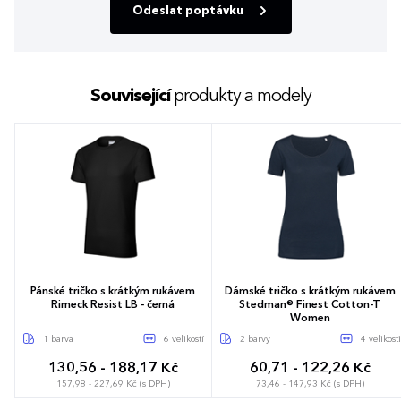
Odeslat poptávku
Související
produkty a modely
Pánské tričko s krátkým rukávem
Dámské tričko s krátkým rukávem
Rimeck Resist LB - černá
Stedman® Finest Cotton-T
Women
1 barva
6 velikostí
2 barvy
4 velikosti
130,56 - 188,17 Kč
60,71 - 122,26 Kč
157,98 - 227,69 Kč (s DPH)
73,46 - 147,93 Kč (s DPH)