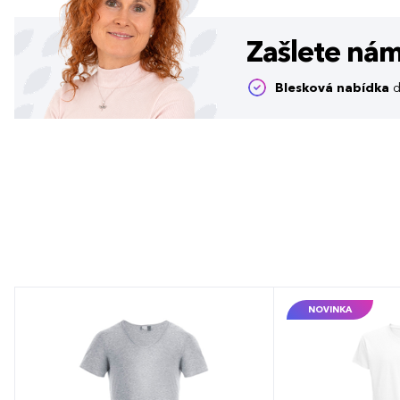
Zašlete ná
Blesková nabídka
d
NOVINKA