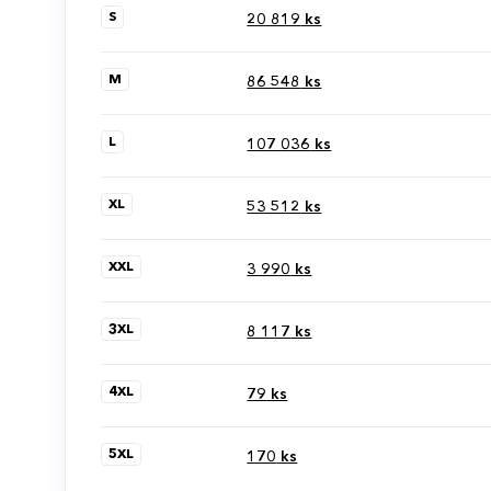
S
20 819
ks
M
86 548
ks
L
107 036
ks
XL
53 512
ks
XXL
3 990
ks
3XL
8 117
ks
4XL
79
ks
5XL
170
ks