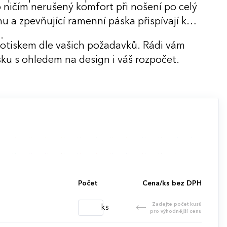
o ničím nerušený komfort při nošení po celý
u a zpevňující ramenní páska přispívají k
.
potiskem dle vašich požadavků. Rádi vám
ku s ohledem na design i váš rozpočet.
Počet
Cena/ks bez DPH
Zadejte počet kusů
ks
pro výhodnější cenu