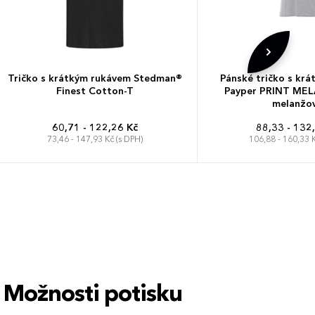
Tričko s krátkým rukávem Stedman®
Pánské tričko s kr
Finest Cotton-T
Payper PRINT MEL
melanžov
60,71 - 122,26 Kč
88,33 - 132
73,46 - 147,93 Kč (s DPH)
106,88 - 160,33 K
S
M
L
XL
XS
S
M
L
XL
XXS
4XL
Možnosti potisku