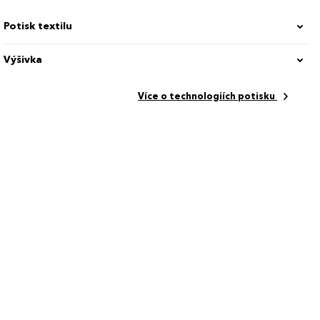
Potisk textilu
Výšivka
Více o technologiích potisku
Basic