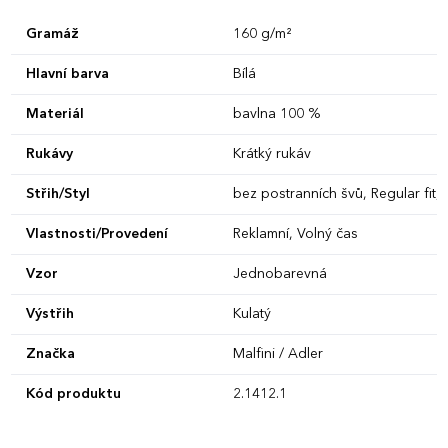
Gramáž
160 g/m²
Hlavní barva
Bílá
Materiál
bavlna 100 %
Rukávy
Krátký rukáv
Střih/Styl
bez postranních švů, Regular fit, 
Vlastnosti/Provedení
Reklamní, Volný čas
Vzor
Jednobarevná
Výstřih
Kulatý
Značka
Malfini / Adler
Kód produktu
2.1412.1