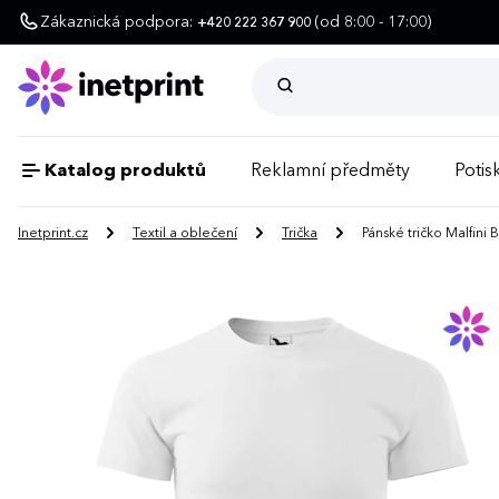
Zákaznická podpora:
(od 8:00 - 17:00)
+420 222 367 900
Katalog produktů
Reklamní předměty
Potisk
Inetprint.cz
Textil a oblečení
Trička
Pánské tričko Malfini B