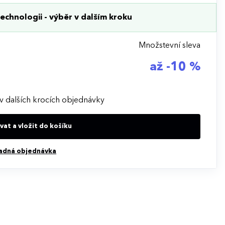
echnologii - výběr v dalším kroku
Množstevní sleva
až -10 %
v dalších krocích objednávky
at a vložit do košíku
adná objednávka