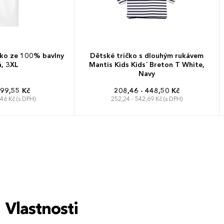
čko ze 100% bavlny
Dětské tričko s dlouhým rukávem
á, 3XL
Mantis Kids Kids´ Breton T White,
Navy
 99,55 Kč
208,46 - 448,50 Kč
,46 Kč (s DPH)
252,24 - 542,69 Kč (s DPH)
2-3 roky
4-5 let
6-7 let
8-9 let
10-12 let
12-14 let
Vlastnosti