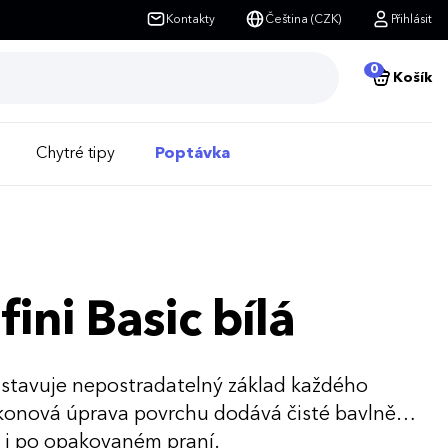
Kontakty
Čeština (CZK)
Přihlásit
0
Košík
Chytré tipy
Poptávka
ini Basic bílá
edstavuje nepostradatelný základ každého
likonová úprava povrchu dodává čisté bavlně
le i po opakovaném praní.