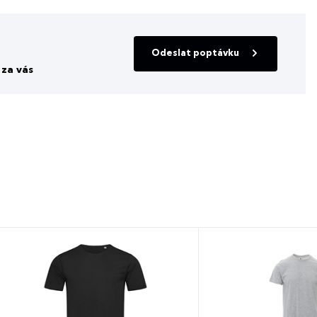
Odeslat poptávku
za vás