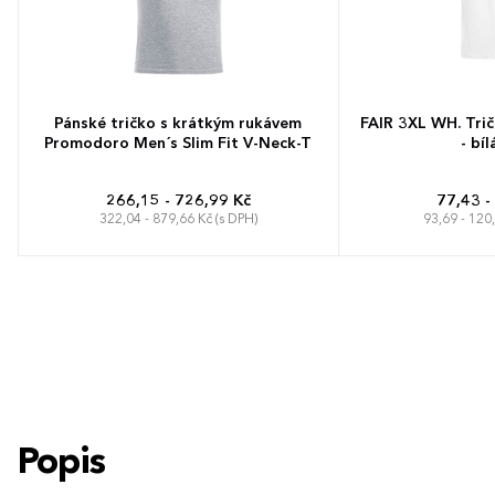
Pánské tričko s krátkým rukávem
FAIR 3XL WH. Tri
Promodoro Men´s Slim Fit V-Neck-T
- bíl
266,15 - 726,99 Kč
77,43 -
322,04 - 879,66 Kč (s DPH)
93,69 - 120
S
M
L
XL
XXL
3XL
4XL
5XL
Popis