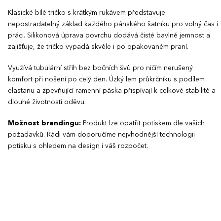
Klasické bílé tričko s krátkým rukávem představuje
nepostradatelný základ každého pánského šatníku pro volný čas i
práci. Silikonová úprava povrchu dodává čisté bavlně jemnost a
zajišťuje, že tričko vypadá skvěle i po opakovaném praní.
Využívá tubulární střih bez bočních švů pro ničím nerušený
komfort při nošení po celý den. Úzký lem průkrčníku s podílem
elastanu a zpevňující ramenní páska přispívají k celkové stabilitě a
dlouhé životnosti oděvu.
Možnost brandingu:
Produkt lze opatřit potiskem dle vašich
požadavků. Rádi vám doporučíme nejvhodnější technologii
potisku s ohledem na design i váš rozpočet.