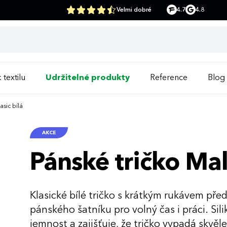
Velmi dobré
4.7
4.8
 textilu
Udržitelné produkty
Reference
Blog
asic bílá
AKCE
Pánské tričko Malf
Klasické bílé tričko s krátkým rukávem př
pánského šatníku pro volný čas i práci. Si
jemnost a zajišťuje, že tričko vypadá skvě