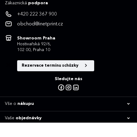
Zákaznická
podpora
+420 222 367 900
obchod@inetprint.cz
Showroom Praha
Hostivařská 92/6,
102 00, Praha 10
Rezervace termínu schůzky
Sledujte nás
Vše o
nákupu
Vaše
objednávky
O
inetprintu