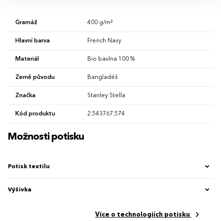
Gramáž
400 g/m²
Hlavní barva
French Navy
Materiál
Bio bavlna 100 %
Země původu
Bangladéš
Značka
Stanley Stella
Kód produktu
2.543767.574
Možnosti potisku
Potisk textilu
Výšivka
Více o technologiích potisku