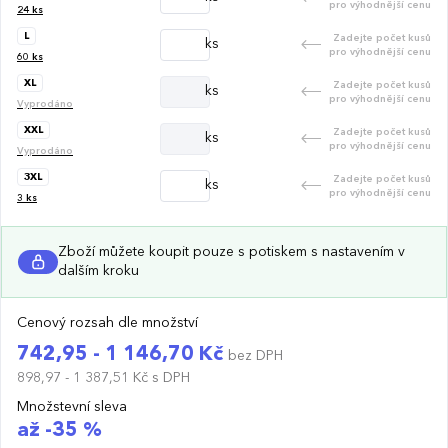
pro výhodnější cenu
24
ks
L
Zadejte počet kusů
ks
pro výhodnější cenu
60
ks
XL
Zadejte počet kusů
ks
pro výhodnější cenu
Vyprodáno
XXL
Zadejte počet kusů
ks
pro výhodnější cenu
Vyprodáno
3XL
Zadejte počet kusů
ks
pro výhodnější cenu
3
ks
Zboží můžete koupit pouze s potiskem s nastavením v
dalším kroku
Cenový rozsah dle množství
742,95 - 1 146,70 Kč
bez DPH
898,97 - 1 387,51 Kč
s DPH
Množstevní sleva
až -35 %