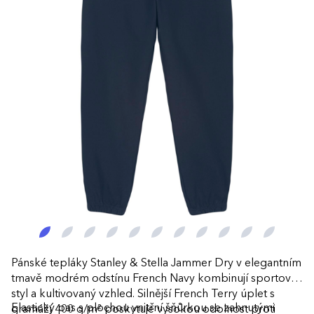
Pánské tepláky Stanley & Stella Jammer Dry v elegantním
tmavě modrém odstínu French Navy kombinují sportovní
styl a kultivovaný vzhled. Silnější French Terry úplet s
Elastický pas s plochou vnitřní šňůrkou se zahnutými
gramáží 400 g/m² poskytuje vysokou odolnost proti