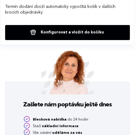
Termín dodání zboží automaticky vypočítá košík v dalších
krocích objednávky
Konfigurovat a vložit do košíku
Zašlete nám poptávku
ještě dnes
Blesková nabídka
do 24 hodin
Stačí
základní informace
Vše ostatní
uděláme za vás