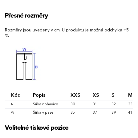
Přesné rozměry
Rozměry jsou uvedeny v cm. U produktu je možná odchylka ±5
%.
Kód
Popis
XXS
XS
S
M
Šířka nohavice
30
31
32
33
N
Šířka v pase
35
37
39
41
W
Volitelné tiskové pozice