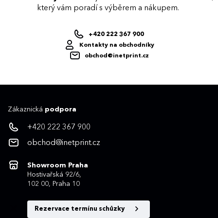
který vám poradí s výběrem a nákupem.
+420 222 367 900
Kontakty na obchodníky
obchod@inetprint.cz
Zákaznická
podpora
+420 222 367 900
obchod@inetprint.cz
Showroom Praha
Hostivařská 92/6,
102 00, Praha 10
Rezervace termínu schůzky