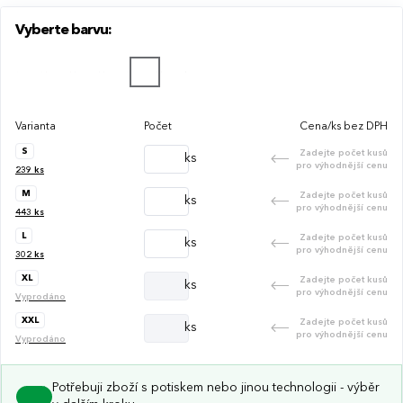
designem.
Vyberte barvu:
Varianta
Počet
Cena/ks bez DPH
S
Zadejte počet kusů
ks
pro výhodnější cenu
239
ks
M
Zadejte počet kusů
ks
pro výhodnější cenu
443
ks
L
Zadejte počet kusů
ks
pro výhodnější cenu
302
ks
XL
Zadejte počet kusů
ks
pro výhodnější cenu
Vyprodáno
XXL
Zadejte počet kusů
ks
pro výhodnější cenu
Vyprodáno
Potřebuji zboží s potiskem nebo jinou technologii - výběr