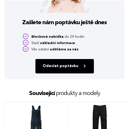
Zašlete nám poptávku
ještě dnes
Blesková nabídka
do 24 hodin
Stačí
základní informace
Vše ostatní
uděláme za vás
Odeslat poptávku
Související
produkty a modely