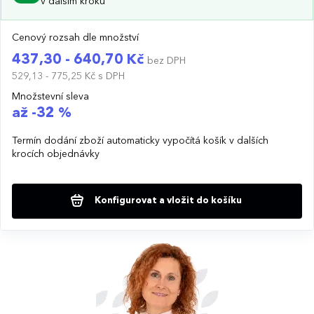
v dalším kroku
Cenový rozsah dle množství
437,30 - 640,70 Kč
bez DPH
529,13 - 775,25 Kč
s DPH
Množstevní sleva
až -32 %
Termín dodání zboží automaticky vypočítá košík v dalších
krocích objednávky
Konfigurovat a vložit do košíku