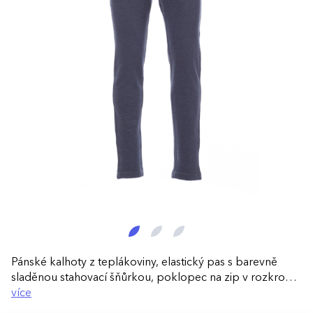
Pánské kalhoty z teplákoviny, elastický pas s barevně
sladěnou stahovací šňůrkou, poklopec na zip v rozkroku,
dvě přední kapsy a jedna zadní kapsička, zesílené švy,
více
ozdoby s vintage efektem, vnitřní etiketa s individuálním