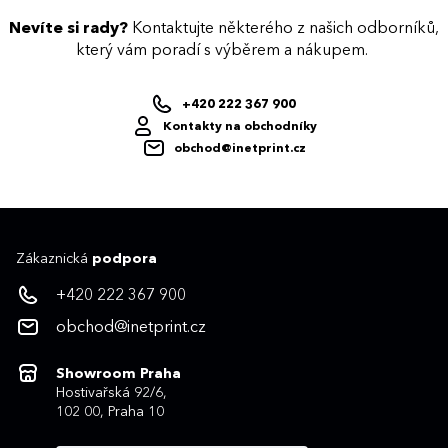
Nevíte si rady?
Kontaktujte některého z našich odborníků,
který vám poradí s výběrem a nákupem.
+420 222 367 900
Kontakty na obchodníky
obchod@inetprint.cz
Zákaznická
podpora
+420 222 367 900
obchod@inetprint.cz
Showroom Praha
Hostivařská 92/6,
102 00, Praha 10