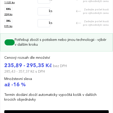
pro výhodnější cenu
1 025
ks
XXL
Zadejte počet kusů
ks
pro výhodnější cenu
224
ks
3XL
Zadejte počet kusů
ks
pro výhodnější cenu
970
ks
Potřebuji zboží s potiskem nebo jinou technologii - výběr
v dalším kroku
Cenový rozsah dle množství
235,89 - 295,35 Kč
bez DPH
285,43 - 357,37 Kč
s DPH
Množstevní sleva
až -16 %
Termín dodání zboží automaticky vypočítá košík v dalších
krocích objednávky