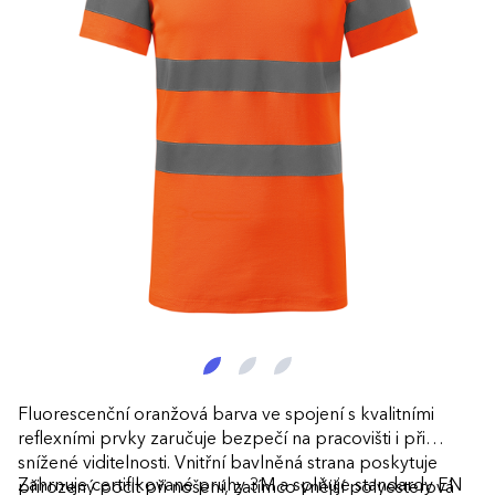
Fluorescenční oranžová barva ve spojení s kvalitními
reflexními prvky zaručuje bezpečí na pracovišti i při
snížené viditelnosti. Vnitřní bavlněná strana poskytuje
Zahrnuje certifikované pruhy 3M a splňuje standardy EN
přirozený pocit při nošení, zatímco vnější polyesterová