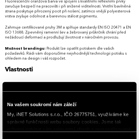
Fluorescenční oranžová barva ve spojení s kvalitními reflexními prvky
zaručuje bezpečí na pracovišti i při snížené viditelnosti. Vnitřní bavlněná
strana poskytuje přirozený pocit při nošení, zatímco vnější polyesterová
vrstva zvyšuje odolnost a barevnou stálost pigmentu.
Zahrnuje certifikované pruhy 3M a splňuje standardy EN ISO 20471 a EN
ISO 13688. Zpevněný ramenní šev a žebrovaný průkrčník chrání před
nežádoucí deformací a prodlužují životnost v náročném provozu.
Možnost brandingu:
Produkt lze opatřit potiskem dle vašich
požadavků. Rádi vám doporučíme nejvhodnější technologii potisku s
ohledem na design i váš rozpočet.
Vlastnosti
Gramáž
175 g/m²
Hlavní barva
Fluorescenční oranžová
Na vašem soukromí nám záleží
Materiál
bavlna 55 %, polyester 45 %
My, iNET Solutions s.r.o., IČO 26775751, využíváme ke
správné funkčnosti webu soubory cookies. Jsme tak
Rukávy
Krátký rukáv
schopni nabízet vám relevantní obsah a personalizované
Střih/Styl
Regular fit
nabídky nejen na webu, ale i na sociálních sítích a