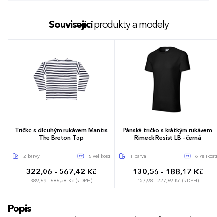
Související
produkty a modely
Tričko s dlouhým rukávem Mantis
Pánské tričko s krátkým rukávem
The Breton Top
Rimeck Resist LB - černá
2 barvy
6 velikostí
1 barva
6 velikostí
322,06 - 567,42 Kč
130,56 - 188,17 Kč
389,69 - 686,58 Kč (s DPH)
157,98 - 227,69 Kč (s DPH)
XS
S
M
L
XL
XXL
S
M
L
XL
XXL
3XL
Popis