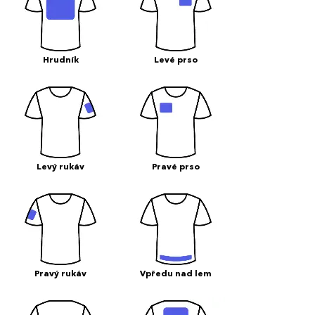
Hrudník
Levé prso
Levý rukáv
Pravé prso
Pravý rukáv
Vpředu nad lem