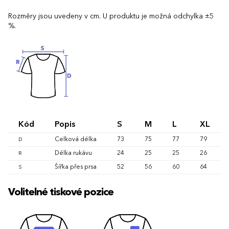
Rozměry jsou uvedeny v cm. U produktu je možná odchylka ±5
%.
Kód
Popis
S
M
L
XL
Celková délka
73
75
77
79
D
Délka rukávu
24
25
25
26
R
Šířka přes prsa
52
56
60
64
S
Volitelné tiskové pozice