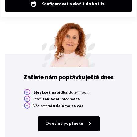
Konfigurovat a vložit do košíku
Zašlete nám poptávku
ještě dnes
Blesková nabídka
do 24 hodin
Stačí
základní informace
Vše ostatní
uděláme za vás
Odeslat poptávku