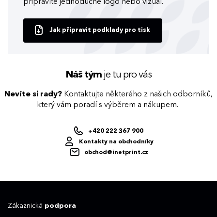
připravíte jednoduché logo nebo vizuál.
Jak připravit podklady pro tisk
Náš tým
je tu pro vás
Nevíte si rady?
Kontaktujte některého z našich odborníků,
který vám poradí s výběrem a nákupem.
+420 222 367 900
Kontakty na obchodníky
obchod@inetprint.cz
Zákaznická
podpora