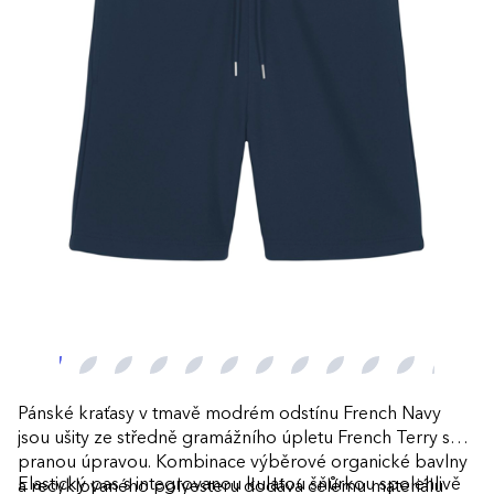
Pánské kraťasy v tmavě modrém odstínu French Navy
jsou ušity ze středně gramážního úpletu French Terry s
pranou úpravou. Kombinace výběrové organické bavlny
Elastický pas s integrovanou kulatou šňůrkou spolehlivě
a recyklovaného polyesteru dodává celému materiálu