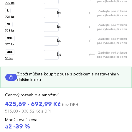
pro výhodnější cenu
700
ks
L
Zadejte počet kusů
ks
pro výhodnější cenu
727
ks
XL
Zadejte počet kusů
ks
pro výhodnější cenu
503
ks
XXL
Zadejte počet kusů
ks
pro výhodnější cenu
275
ks
3XL
Zadejte počet kusů
ks
pro výhodnější cenu
53
ks
Zboží můžete koupit pouze s potiskem s nastavením v
dalším kroku
Cenový rozsah dle množství
425,69 - 692,99 Kč
bez DPH
515,08 - 838,52 Kč
s DPH
Množstevní sleva
až -39 %