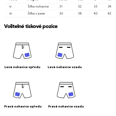
Šířka nohavice
31
32
33
34
N
Šířka v pase
36
38
40
42
W
Volitelné tiskové pozice
Levá nohavice vpředu
Levá nohavice vzadu
Pravá nohavice vpředu
Pravá nohavice vzadu