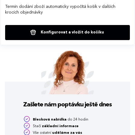
Termín dodání zboží automaticky vypočítá košík v dalších
krocích objednávky
Konfigurovat a vložit do košíku
Zašlete nám poptávku
ještě dnes
Blesková nabídka
do 24 hodin
Stačí
základní informace
Vše ostatní
uděláme za vás