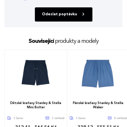
Odeslat poptávku
Související
produkty a modely
Dětské kraťasy Stanley & Stella
Pánské kraťasy Stanley & Stella
Mini Bolter
Waker
5 barev
5 velikostí
5 barev
8 velikostí