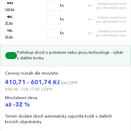
XXS
Zadejte počet kusů
ks
pro výhodnější cenu
123
ks
4XL
Zadejte počet kusů
ks
pro výhodnější cenu
75
ks
5XL
Zadejte počet kusů
ks
pro výhodnější cenu
30
ks
Potřebuji zboží s potiskem nebo jinou technologii - výběr
v dalším kroku
Cenový rozsah dle množství
410,71 - 601,74 Kč
bez DPH
496,96 - 728,11 Kč
s DPH
Množstevní sleva
až -32 %
Termín dodání zboží automaticky vypočítá košík v dalších
krocích objednávky