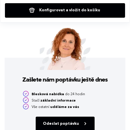
Konfigurovat a vložit do košíku
Zašlete nám poptávku
ještě dnes
Blesková nabídka
do 24 hodin
Stačí
základní informace
Vše ostatní
uděláme za vás
Odeslat poptávku