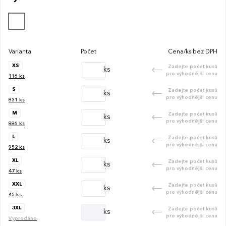
tužku, pravá postranní kapsa na svinovací metr a zadní
kapsa na uzavírací klopu na suchý zip.
Varianta
Počet
Cena/ks bez DPH
XS
Zadejte počet kusů
ks
pro výhodnější cenu
116
ks
S
Zadejte počet kusů
ks
pro výhodnější cenu
831
ks
M
Zadejte počet kusů
ks
pro výhodnější cenu
886
ks
L
Zadejte počet kusů
ks
pro výhodnější cenu
952
ks
XL
Zadejte počet kusů
ks
pro výhodnější cenu
47
ks
XXL
Zadejte počet kusů
ks
pro výhodnější cenu
45
ks
3XL
Zadejte počet kusů
ks
pro výhodnější cenu
Vyprodáno