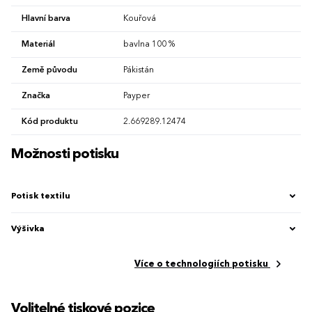
Hlavní barva
Kouřová
Materiál
bavlna 100 %
Země původu
Pákistán
Značka
Payper
Kód produktu
2.669289.12474
Možnosti potisku
Potisk textilu
Výšivka
Více o technologiích potisku
Volitelné tiskové pozice