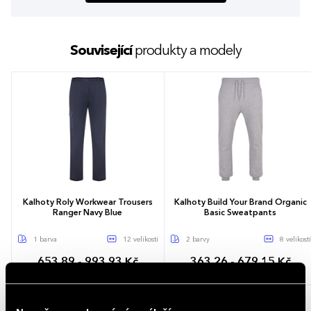
Související
produkty a modely
Kalhoty Roly Workwear Trousers
Kalhoty Build Your Brand Organic
Ranger Navy Blue
Basic Sweatpants
1 barva
12 velikostí
2 barvy
8 velikostí
653,89 - 993,93 Kč
363,26 - 679,15 Kč
791,21 - 1 202,66 Kč (s DPH)
439,54 - 821,77 Kč (s DPH)
EU38
EU40
EU42
EU44
S
M
L
XL
XXL
3XL