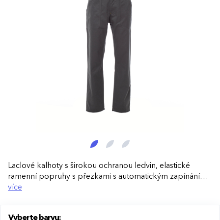
Laclové kalhoty s širokou ochranou ledvin, elastické
ramenní popruhy s přezkami s automatickým zapínáním,
boční zapínání na knoflíky, zapínání poklopce na zip,
více
elastický pas. Prošití dvojjehlou v rozkroku a na vnitřní
straně nohavice, kapsa na hrudi s pružným pouzdrem na
Vyberte barvu:
jmenovku a zapínání na zip, dvě přední kapsy a kapsa na