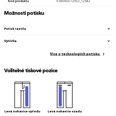
Kód produktu
9.685856.12653_12642
Možnosti potisku
Potisk textilu
Výšivka
Více o technologiích potisku
Volitelné tiskové pozice
Levá nohavice vpředu
Levá nohavice vzadu