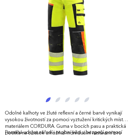
Odolné kalhoty ve žluté reflexní a černé barvě vynikají
vysokou životností za pomoci vyztužení kritických míst
materiálem CORDURA. Guma v bocích pasu a praktická
Pomáhá udržet nářadí i osobní věci v bezpečí pomocí
poutka na opasek umožňují individuální nastavení pro