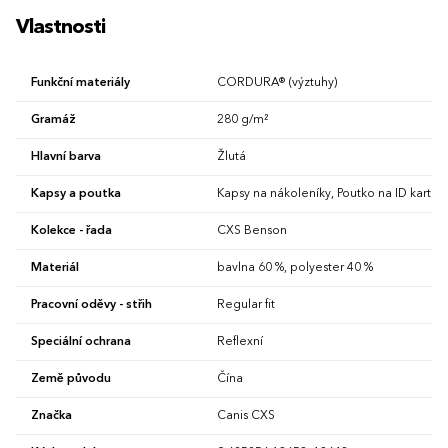
Vlastnosti
Funkční materiály
CORDURA® (výztuhy)
Gramáž
280 g/m²
Hlavní barva
Žlutá
Kapsy a poutka
Kapsy na nákoleníky, Poutko na ID kartu, 
Kolekce - řada
CXS Benson
Materiál
bavlna 60 %, polyester 40 %
Pracovní oděvy - střih
Regular fit
Speciální ochrana
Reflexní
Země původu
Čína
Značka
Canis CXS