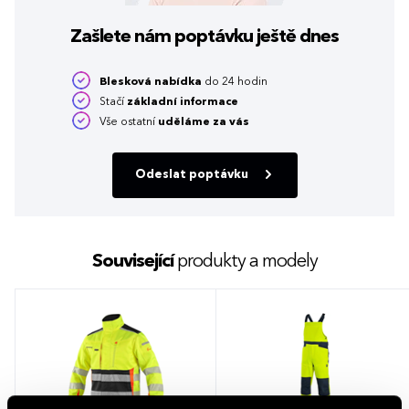
Zašlete nám poptávku
ještě dnes
Blesková nabídka
do 24 hodin
Stačí
základní informace
Vše ostatní
uděláme za vás
Odeslat poptávku
Související
produkty a modely