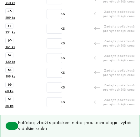
pro výhodnější cenu
728
ks
56
Zadejte počet kusů
ks
pro výhodnější cenu
589
ks
58
Zadejte počet kusů
ks
pro výhodnější cenu
351
ks
60
Zadejte počet kusů
ks
pro výhodnější cenu
161
ks
62
Zadejte počet kusů
ks
pro výhodnější cenu
130
ks
64
Zadejte počet kusů
ks
pro výhodnější cenu
109
ks
66
Zadejte počet kusů
ks
pro výhodnější cenu
60
ks
68
Zadejte počet kusů
ks
pro výhodnější cenu
56
ks
Potřebuji zboží s potiskem nebo jinou technologii - výběr
v dalším kroku