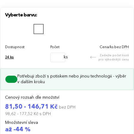
Vyberte barvu:
Dostupnost
Počet
Cena/ks bez DPH
Zadejte počet kusů
ks
24
ks
pro výhodnější cenu
Potřebuji zboží s potiskem nebo jinou technologii - výběr
v dalším kroku
Cenový rozsah dle množství
81,50 - 146,71 Kč
bez DPH
98,62 - 177,52 Kč
s DPH
Množstevní sleva
až -44 %