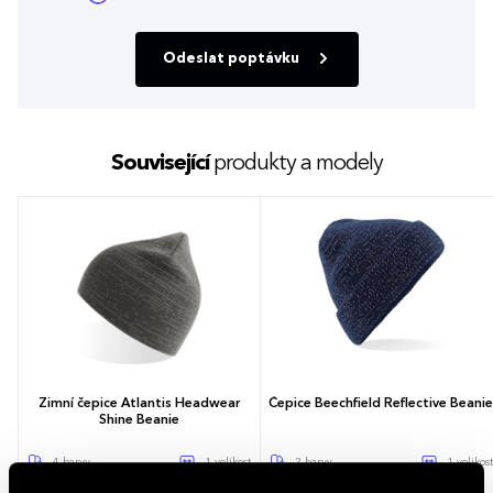
Odeslat poptávku
Související
produkty a modely
Zimní čepice Atlantis Headwear
Čepice Beechfield Reflective Beanie
Shine Beanie
4 barvy
1 velikost
2 barvy
1 velikost