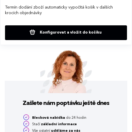
Termín dodání zboží automaticky vypočítá košík v dalších
krocích objednávky
Konfigurovat a vložit do košíku
Zašlete nám poptávku
ještě dnes
Blesková nabídka
do 24 hodin
Stačí
základní informace
Vše ostatní
uděláme za vás