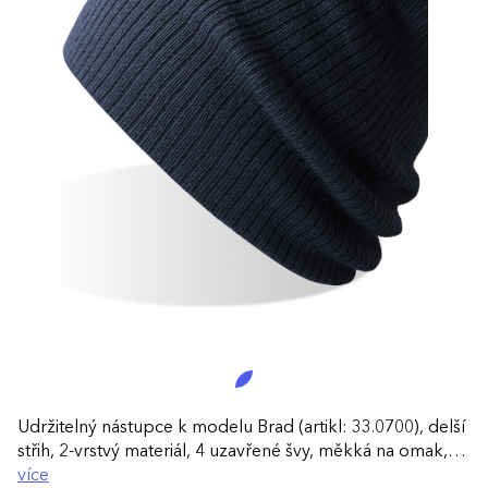
Udržitelný nástupce k modelu Brad (artikl: 33.0700), delší
střih, 2-vrstvý materiál, 4 uzavřené švy, měkká na omak,
štítek TearAway
více