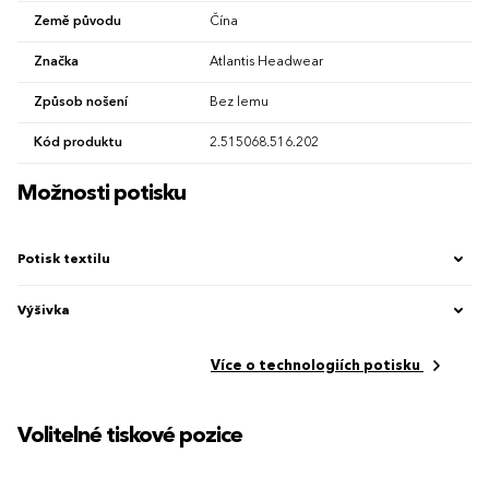
Země původu
Čína
Značka
Atlantis Headwear
Způsob nošení
Bez lemu
Kód produktu
2.515068.516.202
Možnosti potisku
Potisk textilu
Výšivka
Více o technologiích potisku
Volitelné tiskové pozice