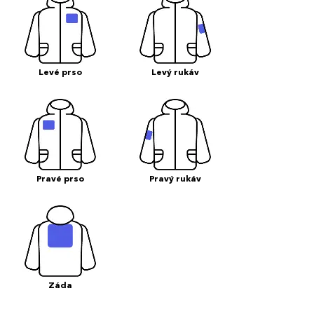
Levé prso
Levý rukáv
Pravé prso
Pravý rukáv
Záda