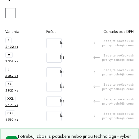
Varianta
Počet
Cena/ks bez DPH
S
Zadejte počet kusů
ks
pro výhodnější cenu
2 132
ks
M
Zadejte počet kusů
ks
pro výhodnější cenu
3 269
ks
L
Zadejte počet kusů
ks
pro výhodnější cenu
3 359
ks
XL
Zadejte počet kusů
ks
pro výhodnější cenu
2 826
ks
XXL
Zadejte počet kusů
ks
pro výhodnější cenu
2 170
ks
3XL
Zadejte počet kusů
ks
pro výhodnější cenu
1 590
ks
Potřebuji zboží s potiskem nebo jinou technologii - výběr