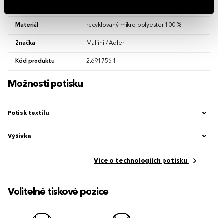
Hlavní barva
Bílá
Materiál
recyklovaný mikro polyester 100 %
Značka
Malfini / Adler
Kód produktu
2.691756.1
Možnosti potisku
Potisk textilu
Výšivka
Více o technologiích potisku
Volitelné tiskové pozice