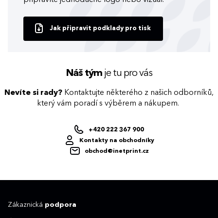
připravíte jednoduché logo nebo vizuál.
Jak připravit podklady pro tisk
Náš tým
je tu pro vás
Nevíte si rady?
Kontaktujte některého z našich odborníků,
který vám poradí s výběrem a nákupem.
+420 222 367 900
Kontakty na obchodníky
obchod@inetprint.cz
Zákaznická
podpora