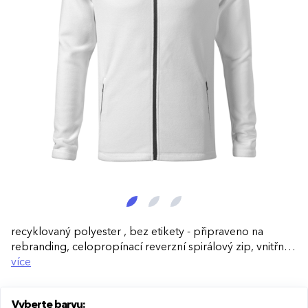
recyklovaný polyester , bez etikety - připraveno na
rebranding, celopropínací reverzní spirálový zip, vnitřní
průkrčník začištěn páskou , kapsy na zip, dekorativní
více
prošití, kontrastní prvky, Limitovaná edice, ZBOŽÍ NA
OBJEDNÁNÍ U OBCHODNÍHO ODDĚLENÍ
Vyberte barvu: