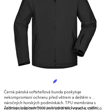
Černá pánská softshellová bunda poskytuje
nekompromisní ochranu před větrem a deštěm v
náročných horských podmínkách. TPU membrána s
Zahrnuje odnímatelnou polstrovanou kapuci a vnitřní
vodním sloupcem 5000 mm udrží tělo v suchu, zatímco