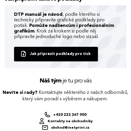
DTP manuál je návod
, podle kterého si
technicky připravíte grafické podklady pro
potisk.
Pomůže nadšencům i profesionálním
grafikům
. Krok za krokem si podle něj
připravíte jednoduché logo nebo vizuál.
Jak připravit podklady pro tisk
Náš tým
je tu pro vás
Nevíte si rady?
Kontaktujte některého z našich odborníků,
který vám poradí s výběrem a nákupem.
+420 222 367 900
Kontakty na obchodníky
obchod@inetprint.cz