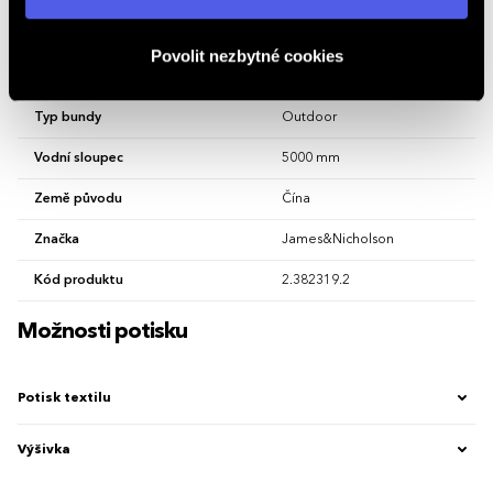
osobních údajů
.
Sezona
Zimní
Povolit nezbytné cookies
Sport
Lyžařské, Sportovní
Typ bundy
Outdoor
Vodní sloupec
5000 mm
Země původu
Čína
Značka
James&Nicholson
Kód produktu
2.382319.2
Možnosti potisku
Potisk textilu
Výšivka