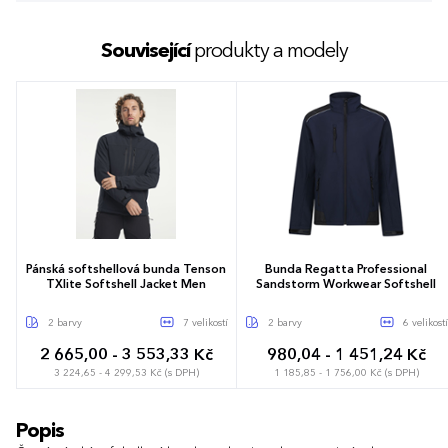
Související
produkty a modely
Pánská softshellová bunda Tenson
Bunda Regatta Professional
TXlite Softshell Jacket Men
Sandstorm Workwear Softshell
2 barvy
7 velikostí
2 barvy
6 velikostí
2 665,00 - 3 553,33 Kč
980,04 - 1 451,24 Kč
3 224,65 - 4 299,53 Kč (s DPH)
1 185,85 - 1 756,00 Kč (s DPH)
S
M
L
XL
XXL
3XL
S
M
L
XL
XXL
3XL
Popis
4XL