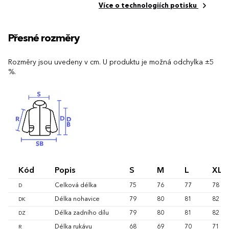
Více o technologiích potisku
Přesné rozměry
Rozměry jsou uvedeny v cm. U produktu je možná odchylka ±5
%.
Kód
Popis
S
M
L
XL
Celková délka
75
76
77
78
D
Délka nohavice
79
80
81
82
DK
Délka zadního dílu
79
80
81
82
DZ
Délka rukávu
68
69
70
71
R