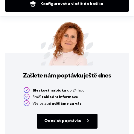
Konfigurovat a vložit do košíku
Zašlete nám poptávku
ještě dnes
Blesková nabídka
do 24 hodin
Stačí
základní informace
Vše ostatní
uděláme za vás
Odeslat poptávku