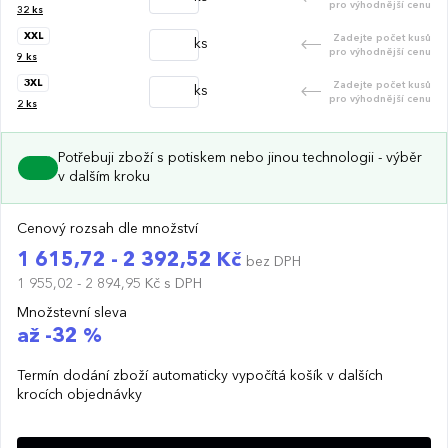
pro výhodnější cenu
32
ks
XXL
Zadejte počet kusů
ks
pro výhodnější cenu
9
ks
3XL
Zadejte počet kusů
ks
pro výhodnější cenu
2
ks
Potřebuji zboží s potiskem nebo jinou technologii - výběr
v dalším kroku
Cenový rozsah dle množství
1 615,72 - 2 392,52 Kč
bez DPH
1 955,02 - 2 894,95 Kč
s DPH
Množstevní sleva
až -32 %
Termín dodání zboží automaticky vypočítá košík v dalších
krocích objednávky