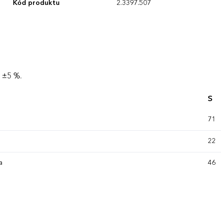
Kód produktu
2.3397.507
 ±5 %.
S
71
22
a
46