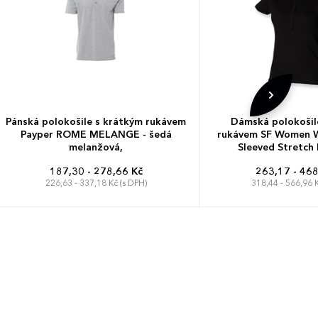
Pánská polokošile s krátkým rukávem
Dámská polokošil
Payper ROME MELANGE - šedá
rukávem SF Women 
melanžová,
Sleeved Stretch 
187,30 - 278,66 Kč
263,17 - 468
226,63 - 337,18 Kč (s DPH)
318,44 - 566,96 K
XS
S
M
L
XL
XXL
3XL
S
M
L
XXS
4XL
5XL