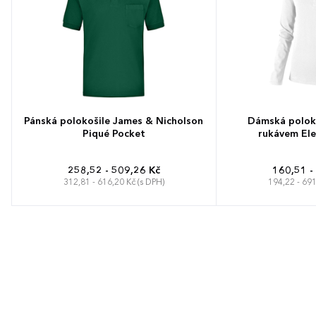
Pánská polokošile James & Nicholson
Dámská poloko
Piqué Pocket
rukávem Ele
258,52 - 509,26 Kč
160,51 -
312,81 - 616,20 Kč (s DPH)
194,22 - 691
S
M
L
XL
XXL
3XL
XS
S
M