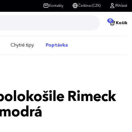
Kontakty
Čeština (CZK)
Přihlásit
0
Košík
Chytré tipy
Poptávka
polokošile Rimeck
 modrá