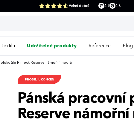
Velmi dobré
4.7
4.8
 textilu
Udržitelné produkty
Reference
Blog
polokošile Rimeck Reserve námořní modrá
PRODEJ UKONČEN
Pánská pracovní 
Reserve námořní