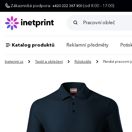
Zákaznická podpora:
(od 8:00 - 17:00)
+420 222 367 900
Katalog produktů
Reklamní předměty
Potisk
Inetprint.cz
Textil a oblečení
Polokošile
Pánská pracovní 