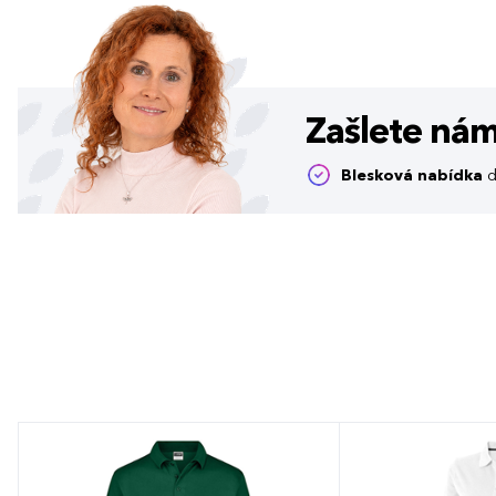
Zašlete ná
Blesková nabídka
d