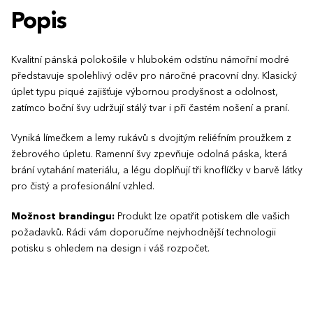
Popis
Kvalitní pánská polokošile v hlubokém odstínu námořní modré
představuje spolehlivý oděv pro náročné pracovní dny. Klasický
úplet typu piqué zajišťuje výbornou prodyšnost a odolnost,
zatímco boční švy udržují stálý tvar i při častém nošení a praní.
Vyniká límečkem a lemy rukávů s dvojitým reliéfním proužkem z
žebrového úpletu. Ramenní švy zpevňuje odolná páska, která
brání vytahání materiálu, a légu doplňují tři knoflíčky v barvě látky
pro čistý a profesionální vzhled.
Možnost brandingu:
Produkt lze opatřit potiskem dle vašich
požadavků. Rádi vám doporučíme nejvhodnější technologii
potisku s ohledem na design i váš rozpočet.