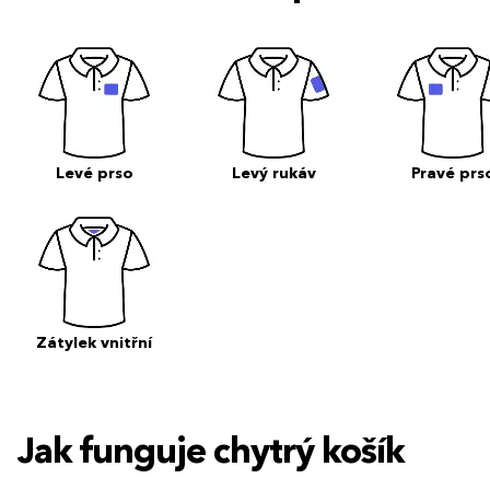
Levé prso
Levý rukáv
Pravé prs
Zátylek vnitřní
Jak funguje chytrý košík