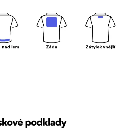
 nad lem
Záda
Zátylek vnější
tiskové podklady