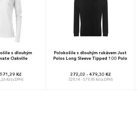
šile s dlouhým
Polokošile s dlouhým rukávem Just
vate Oakville
Polos Long Sleeve Tipped 100 Polo
 571,29 Kč
272,02 - 479,30 Kč
,26 Kč (s DPH)
329,14 - 579,95 Kč (s DPH)
L
XL
XXL
S
M
L
XL
XXL