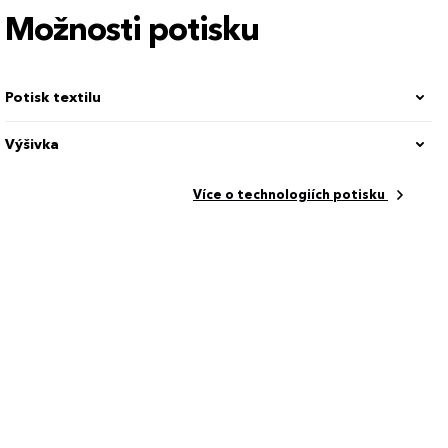
Možnosti potisku
Potisk textilu
Výšivka
Více o technologiích potisku