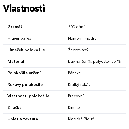
Vlastnosti
Gramáž
200 g/m²
Hlavní barva
Námořní modrá
Límeček polokošile
Žebrovaný
Materiál
bavlna 65 %, polyester 35 %
Polokošile určení
Pánské
Rukávy polokošile
Krátký rukáv
Vlastnosti polokošile
Pracovní
Značka
Rimeck
Úplet a textura
Klasické Piqué