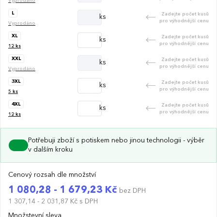
Vyprodáno
L
Zadejte počet kusů
ks
pro výhodnější cenu
Vyprodáno
XL
Zadejte počet kusů
ks
pro výhodnější cenu
12
ks
XXL
Zadejte počet kusů
ks
pro výhodnější cenu
Vyprodáno
3XL
Zadejte počet kusů
ks
pro výhodnější cenu
5
ks
4XL
Zadejte počet kusů
ks
pro výhodnější cenu
12
ks
Potřebuji zboží s potiskem nebo jinou technologii - výběr
v dalším kroku
Cenový rozsah dle množství
1 080,28 - 1 679,23 Kč
bez DPH
1 307,14 - 2 031,87 Kč
s DPH
Množstevní sleva