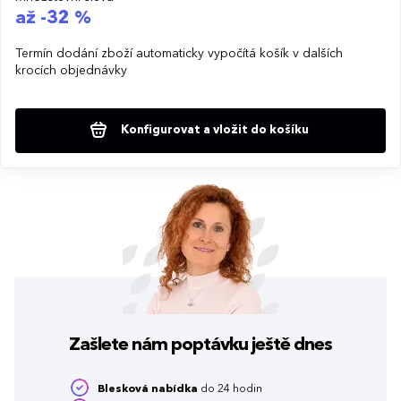
až -32 %
Termín dodání zboží automaticky vypočítá košík v dalších
krocích objednávky
Konfigurovat a vložit do košíku
Zašlete nám poptávku
ještě dnes
Blesková nabídka
do 24 hodin