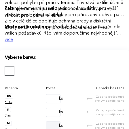
volnost pohybu při práci v terénu. Třívrstvá textilie účinně
Zahrnuje ramenní panel z jednoho kusu látky pro vyšší
blokuje nárazy větru i deště a aktivně odvádí vnitřní
vodotěsnost a tvarované lokty pro přirozený pohyb paží.
vlhkost pro optimální klima.
Zip v celé délce doplňuje ochrana brady a diskrétní
Možnost brandingu:
Produkt lze opatřit potiskem dle
kapsy se skrytými zipy pro bezpečné uložení věcí.
vašich požadavků. Rádi vám doporučíme nejvhodnější
technologii potisku s ohledem na design i váš rozpočet.
více
Vyberte barvu:
Varianta
Počet
Cena/ks bez DPH
XS
Zadejte počet kusů
ks
pro výhodnější cenu
13
ks
S
Zadejte počet kusů
ks
pro výhodnější cenu
7
ks
M
Zadejte počet kusů
ks
pro výhodnější cenu