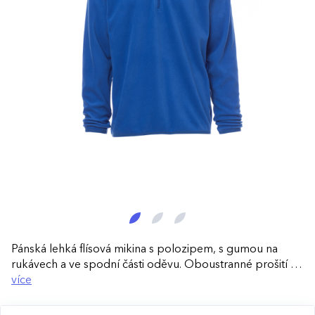
Pánská lehká flísová mikina s polozipem, s gumou na
rukávech a ve spodní části oděvu. Oboustranné prošití na
ramenou a v průramku.
více