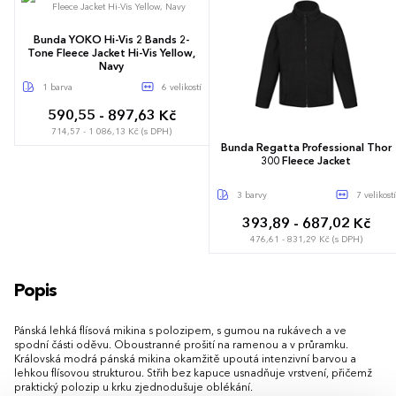
Bunda YOKO Hi-Vis 2 Bands 2-
Tone Fleece Jacket Hi-Vis Yellow,
Navy
1 barva
6 velikostí
590,55 - 897,63 Kč
714,57 - 1 086,13 Kč (s DPH)
Bunda Regatta Professional Thor
300 Fleece Jacket
S
M
L
XL
XXL
3XL
3 barvy
7 velikostí
393,89 - 687,02 Kč
476,61 - 831,29 Kč (s DPH)
S
M
L
XL
XXL
3XL
Popis
4XL
Pánská lehká flísová mikina s polozipem, s gumou na rukávech a ve
spodní části oděvu. Oboustranné prošití na ramenou a v průramku.
Královská modrá pánská mikina okamžitě upoutá intenzivní barvou a
lehkou flísovou strukturou. Střih bez kapuce usnadňuje vrstvení, přičemž
praktický polozip u krku zjednodušuje oblékání.