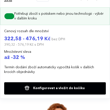
208
ks
Potřebuji zboží s potiskem nebo jinou technologii - výběr
v dalším kroku
Cenový rozsah dle množství
322,58 - 476,19 Kč
bez DPH
390,32 - 576,19 Kč
s DPH
Množstevní sleva
až -32 %
Termín dodání zboží automaticky vypočítá košík v dalších
krocích objednávky
Konfigurovat a vložit do košíku