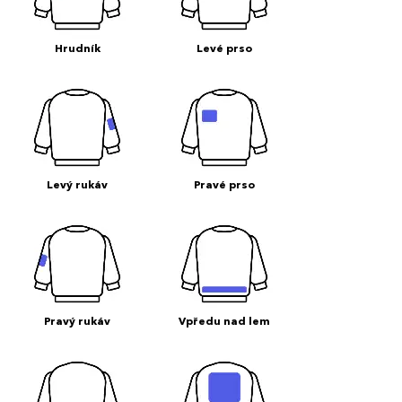
Hrudník
Levé prso
Levý rukáv
Pravé prso
Pravý rukáv
Vpředu nad lem