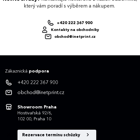
který vám poradí s výběrem a nákupem.
+420 222 367 900
Kontakty na obchodníky
obchod@inetprint.cz
Zákaznická
podpora
+420 222 367 900
obchod@inetprint.cz
Showroom Praha
Hostivařská 92/6,
102 00, Praha 10
Rezervace termínu schůzky