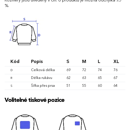
Rozměry jsou uvedeny v cm. U produktu je možná odchylka ±5
%.
Kód
Popis
S
M
L
XL
Celková délka
69
72
74
76
D
Délka rukávu
62
63
65
67
R
Šířka přes prsa
51
55
60
64
S
Volitelné tiskové pozice