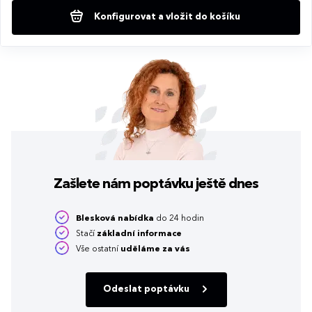
Konfigurovat a vložit do košíku
Zašlete nám poptávku
ještě dnes
Blesková nabídka
do 24 hodin
Stačí
základní informace
Vše ostatní
uděláme za vás
Odeslat poptávku