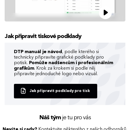
Jak připravit tiskové podklady
DTP manuál je návod
, podle kterého si
technicky připravíte grafické podklady pro
potisk.
Pomůže nadšencům i profesionálním
grafikům
. Krok za krokem si podle něj
připravíte jednoduché logo nebo vizuál.
Jak připravit podklady pro tisk
Náš tým
je tu pro vás
Nevíte si rady?
Kontaktujte některého z našich odborníků,