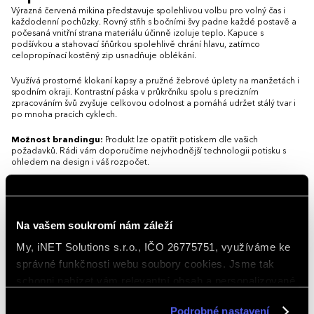
4XL
5XL
Výrazná červená mikina představuje spolehlivou volbu pro volný čas i
každodenní pochůzky. Rovný střih s bočními švy padne každé postavě a
počesaná vnitřní strana materiálu účinně izoluje teplo. Kapuce s
podšívkou a stahovací šňůrkou spolehlivě chrání hlavu, zatímco
celopropínací kostěný zip usnadňuje oblékání.
Využívá prostorné klokaní kapsy a pružné žebrové úplety na manžetách i
spodním okraji. Kontrastní páska v průkrčníku spolu s precizním
zpracováním švů zvyšuje celkovou odolnost a pomáhá udržet stálý tvar i
po mnoha pracích cyklech.
Možnost brandingu:
Produkt lze opatřit potiskem dle vašich
požadavků. Rádi vám doporučíme nejvhodnější technologii potisku s
ohledem na design i váš rozpočet.
Vlastnosti
Na vašem soukromí nám záleží
Gramáž
300 g/m²
My, iNET Solutions s.r.o., IČO 26775751, využíváme ke
Hlavní barva
Červená
správné funkčnosti webu soubory cookies. Jsme tak
Kapuce
S kapucí
schopni nabízet vám relevantní obsah a personalizované
nabídky nejen na webu, ale i na sociálních sítích a
Materiál
bavlna 65 %, polyester 35 %
Podrobné nastavení