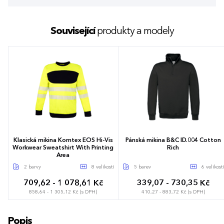
Související
produkty a modely
Klasická mikina Korntex EOS Hi-Vis
Pánská mikina B&C ID.004 Cotton
Workwear Sweatshirt With Printing
Rich
Area
2 barvy
8 velikostí
5 barev
6 velikostí
709,62 - 1 078,61 Kč
339,07 - 730,35 Kč
858,64 - 1 305,12 Kč (s DPH)
410,27 - 883,72 Kč (s DPH)
S
M
L
XL
XXL
3XL
S
M
L
XL
XXL
3XL
Popis