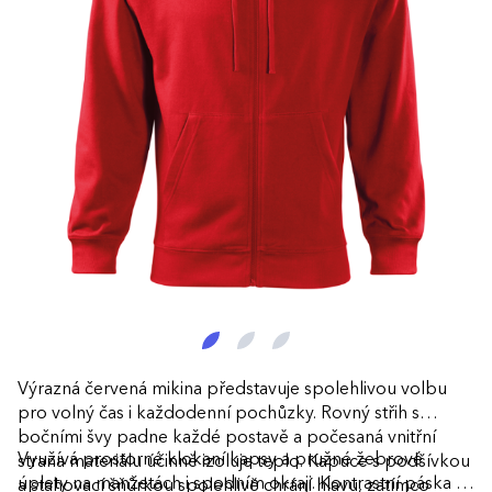
Výrazná červená mikina představuje spolehlivou volbu
pro volný čas i každodenní pochůzky. Rovný střih s
bočními švy padne každé postavě a počesaná vnitřní
Využívá prostorné klokaní kapsy a pružné žebrové
strana materiálu účinně izoluje teplo. Kapuce s podšívkou
úplety na manžetách i spodním okraji. Kontrastní páska v
a stahovací šňůrkou spolehlivě chrání hlavu, zatímco