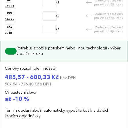
Zadejte počet kusů
ks
pro výhodnější cenu
861
ks
XXL
Zadejte počet kusů
ks
pro výhodnější cenu
146
ks
3XL
Zadejte počet kusů
ks
pro výhodnější cenu
30
ks
Potřebuji zboží s potiskem nebo jinou technologii - výběr
v dalším kroku
Cenový rozsah dle množství
485,57 - 600,33 Kč
bez DPH
587,54 - 726,40 Kč
s DPH
Množstevní sleva
až -10 %
Termín dodání zboží automaticky vypočítá košík v dalších
krocích objednávky