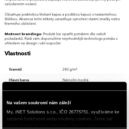
celodenním nošení.
Obsahuje praktickou klokaní kapsu a podšitou kapuci s nastavitelnou
šňůrkou. Absence krční etikety usnadňuje vytvoření vlastní značky nebo
firemního oblečení.
Možnost brandingu:
Produkt lze opatřit potiskem dle vašich
požadavků. Rádi vám doporučíme nejvhodnější technologii potisku s
ohledem na design i váš rozpočet.
Vlastnosti
Gramáž
280 g/m²
Hlavní barva
Námořní modrá
Kapuce
S kapucí
Materiál
bavlna 80 %, recyklovaný polyester 20 %
Na vašem soukromí nám záleží
My, iNET Solutions s.r.o., IČO 26775751, využíváme ke
Vlastnosti/Provedení
S klokankou
správné funkčnosti webu soubory cookies. Jsme tak
Zip
Bez zipu
schopni nabízet vám relevantní obsah a personalizované