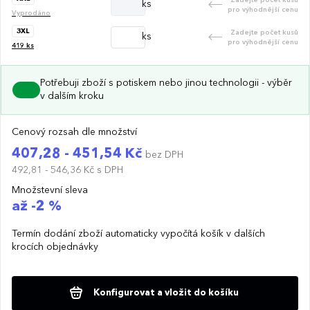
ks
pro výhodnější cenu
Vyprodáno
3XL
Zadejte počet kusů
ks
pro výhodnější cenu
419
ks
Potřebuji zboží s potiskem nebo jinou technologii - výběr
v dalším kroku
Cenový rozsah dle množství
407,28 - 451,54 Kč
bez DPH
492,81 - 546,36 Kč
s DPH
Množstevní sleva
až -2 %
Termín dodání zboží automaticky vypočítá košík v dalších
krocích objednávky
Konfigurovat a vložit do košíku