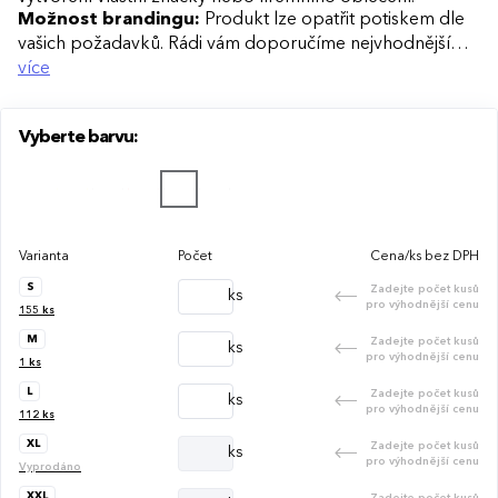
Možnost brandingu:
Produkt lze opatřit potiskem dle
vašich požadavků. Rádi vám doporučíme nejvhodnější
technologii potisku s ohledem na design i váš rozpočet.
více
Vyberte barvu:
Varianta
Počet
Cena/ks bez DPH
S
Zadejte počet kusů
ks
pro výhodnější cenu
155
ks
M
Zadejte počet kusů
ks
pro výhodnější cenu
1
ks
L
Zadejte počet kusů
ks
pro výhodnější cenu
112
ks
XL
Zadejte počet kusů
ks
pro výhodnější cenu
Vyprodáno
XXL
Zadejte počet kusů