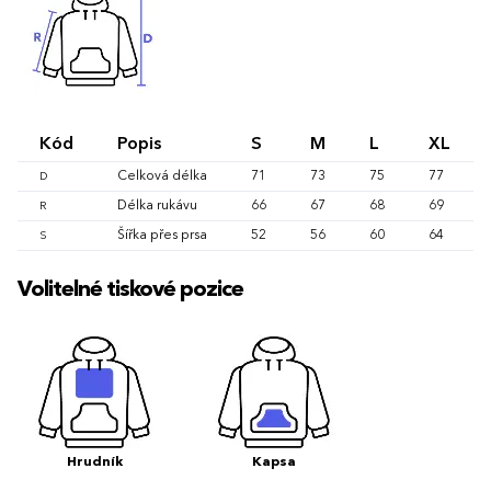
Kód
Popis
S
M
L
XL
Celková délka
71
73
75
77
D
Délka rukávu
66
67
68
69
R
Šířka přes prsa
52
56
60
64
S
Volitelné tiskové pozice
Hrudník
Kapsa