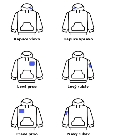
Kapuce vlevo
Kapuce vpravo
Levé prso
Levý rukáv
Pravé prso
Pravý rukáv