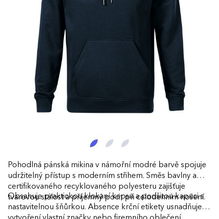
Pohodlná pánská mikina v námořní modré barvě spojuje
udržitelný přístup s moderním střihem. Směs bavlny a
certifikovaného recyklovaného polyesteru zajišťuje
Obsahuje praktickou klokaní kapsu a podšitou kapuci s
tvarovou stálost a příjemný pocit při celodenním nošení.
nastavitelnou šňůrkou. Absence krční etikety usnadňuje
vytvoření vlastní značky nebo firemního oblečení.