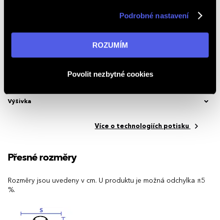
nabídky nejen na webu, ale i na sociálních sítích a
Značka
Malfini / Adler
Podrobné nastavení
v reklamní síti na ostatních webech. Kliknutím na tlačítko
Kód produktu
2.3321.507
„ROZUMÍM“ souhlasíte s používáním cookies. Pro více
informací navštivte naši stránku
zásadách ochrany
ROZUMÍM
Možnosti potisku
osobních údajů
.
Povolit nezbytné cookies
Potisk textilu
Výšivka
Více o technologiích potisku
Přesné rozměry
Rozměry jsou uvedeny v cm. U produktu je možná odchylka ±5
%.