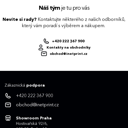
Náš tým
je tu pro vás
Nevíte si rady?
Kontaktujte některého z našich odborníků,
který vám poradí s výběrem a nákupem.
+420 222 367 900
Kontakty na obchodníky
obchod@inetprint.cz
Zákaznická
podpora
+420 222 367 900
obchod@inetprint.cz
Showroom Praha
Hostivařská 92/6,