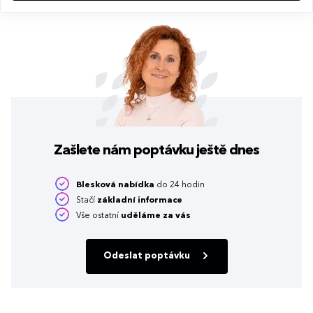
Zašlete nám poptávku
ještě dnes
Blesková nabídka
do 24 hodin
Stačí
základní informace
Vše ostatní
uděláme za vás
Odeslat poptávku