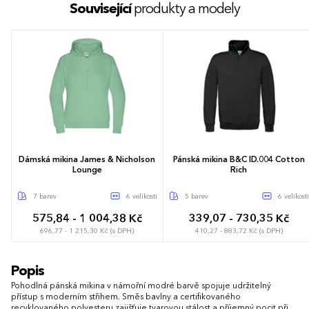
Související
produkty a modely
Dámská mikina James & Nicholson
Pánská mikina B&C ID.004 Cotton
Lounge
Rich
7 barev
6 velikostí
5 barev
6 velikostí
575,84 - 1 004,38 Kč
339,07 - 730,35 Kč
696,77 - 1 215,30 Kč (s DPH)
410,27 - 883,72 Kč (s DPH)
XS
S
M
L
XL
XXL
S
M
L
XL
XXL
3XL
Popis
Pohodlná pánská mikina v námořní modré barvě spojuje udržitelný
přístup s moderním střihem. Směs bavlny a certifikovaného
recyklovaného polyesteru zajišťuje tvarovou stálost a příjemný pocit při