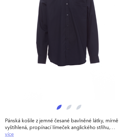
Pánská košile z jemné česané bavlněné látky, mírně
vyštíhlená, propínací límeček anglického střihu,
zakulacené manžety s 2 knoflíky a knoflíkovou dírkou,
více