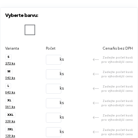
oboustranně prošitá léga s perleťovými knoflíky, jedna
kapsa na straně srdce. Zadní strana: hladké zádové sedlo.
Vyberte barvu:
Varianta
Počet
Cena/ks bez DPH
S
Zadejte počet kusů
ks
pro výhodnější cenu
272
ks
M
Zadejte počet kusů
ks
pro výhodnější cenu
543
ks
L
Zadejte počet kusů
ks
pro výhodnější cenu
643
ks
XL
Zadejte počet kusů
ks
pro výhodnější cenu
561
ks
XXL
Zadejte počet kusů
ks
pro výhodnější cenu
339
ks
3XL
Zadejte počet kusů
ks
pro výhodnější cenu
139
ks