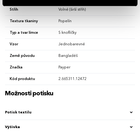
Střih
Volné (širší střih)
Textura tkaniny
Popelín
Typ a tvar límce
S knoflíčky
Vzor
Jednobarevné
Země původu
Bangladéš
Značka
Payper
Kód produktu
2.665311.12472
Možnosti potisku
Potisk textilu
Výšivka