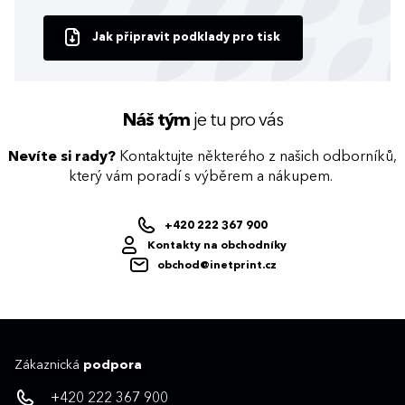
Jak připravit podklady pro tisk
Náš tým
je tu pro vás
Nevíte si rady?
Kontaktujte některého z našich odborníků,
který vám poradí s výběrem a nákupem.
+420 222 367 900
Kontakty na obchodníky
obchod@inetprint.cz
Zákaznická
podpora
+420 222 367 900