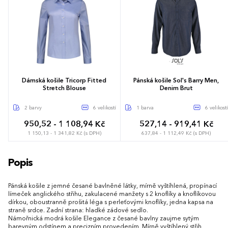
Dámská košile Tricorp Fitted
Pánská košile Sol's Barry Men,
Stretch Blouse
Denim Brut
2 barvy
6 velikostí
1 barva
6 velikostí
950,52 - 1 108,94 Kč
527,14 - 919,41 Kč
1 150,13 - 1 341,82 Kč (s DPH)
637,84 - 1 112,49 Kč (s DPH)
34
36
38
40
42
44
S
M
L
XL
XXL
3XL
Popis
Pánská košile z jemné česané bavlněné látky, mírně vyštíhlená, propínací
límeček anglického střihu, zakulacené manžety s 2 knoflíky a knoflíkovou
dírkou, oboustranně prošitá léga s perleťovými knoflíky, jedna kapsa na
straně srdce. Zadní strana: hladké zádové sedlo.
Námořnická modrá košile Elegance z česané bavlny zaujme sytým
barevným odstínem a precizním provedením. Mírně vyštíhlený střih