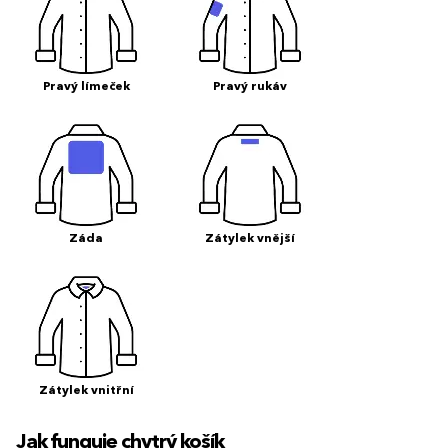
Pravý límeček
Pravý rukáv
Záda
Zátylek vnější
Zátylek vnitřní
Jak funguje chytrý košík