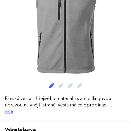
Pánská vesta z hřejivého materiálu s antipillingovou
úpravou na vnější straně. Vesta má celopropínací
spirálový zip s krytkou brady, kapsy se spirálovým zipem
více
a dekorativní prošití. Vnitřní průkrčník je začištěný páskou
v barvě vrchového materiálu, spodní lem má elastickou
Vyberte barvu:
stahovací šňůrku.