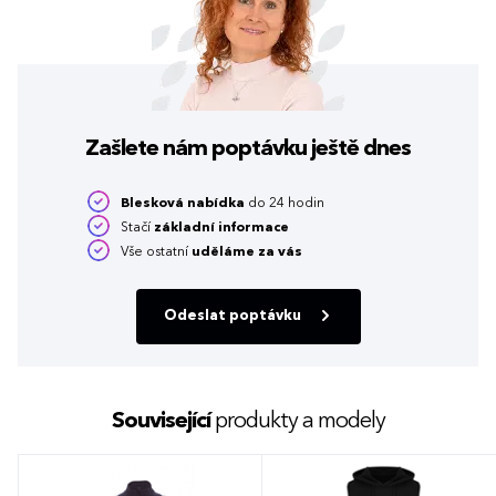
Zašlete nám poptávku
ještě dnes
Blesková nabídka
do 24 hodin
Stačí
základní informace
Vše ostatní
uděláme za vás
Odeslat poptávku
Související
produkty a modely