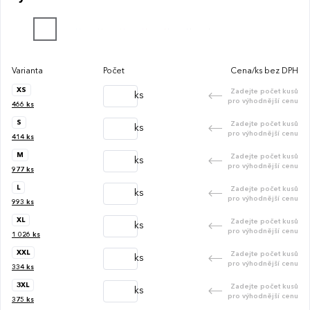
Varianta
Počet
Cena/ks bez DPH
XS
Zadejte počet kusů
ks
pro výhodnější cenu
466
ks
S
Zadejte počet kusů
ks
pro výhodnější cenu
414
ks
M
Zadejte počet kusů
ks
pro výhodnější cenu
977
ks
L
Zadejte počet kusů
ks
pro výhodnější cenu
993
ks
XL
Zadejte počet kusů
ks
pro výhodnější cenu
1 026
ks
XXL
Zadejte počet kusů
ks
pro výhodnější cenu
334
ks
3XL
Zadejte počet kusů
ks
pro výhodnější cenu
375
ks