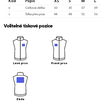
Kód
Popis
XS
S
M
L
Celková délka
63
65
67
69
D
Šířka přes prsa
44
48
52
56
S
Volitelné tiskové pozice
Levé prso
Pravé prso
Záda