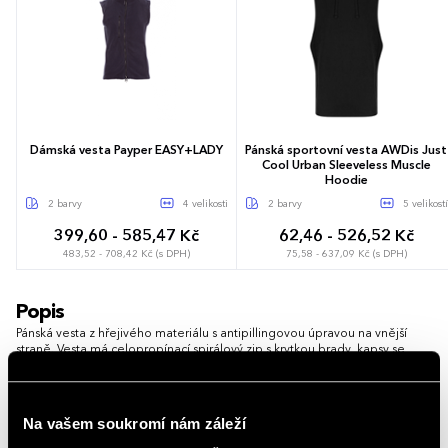
Dámská vesta Payper EASY+LADY
Pánská sportovní vesta AWDis Just
Cool Urban Sleeveless Muscle
Hoodie
2 barvy
4 velikosti
2 barvy
5 velikostí
399,60 - 585,47 Kč
62,46 - 526,52 Kč
483,52 - 708,42 Kč (s DPH)
75,58 - 637,09 Kč (s DPH)
S
M
L
XL
S
M
L
XL
XXL
Popis
Pánská vesta z hřejivého materiálu s antipillingovou úpravou na vnější
straně. Vesta má celopropínací spirálový zip s krytkou brady, kapsy se
spirálovým zipem a dekorativní prošití. Vnitřní průkrčník je začištěný
páskou v barvě vrchového materiálu, spodní lem má elastickou stahovací
šňůrku.
Na vašem soukromí nám záleží
Vlastnosti