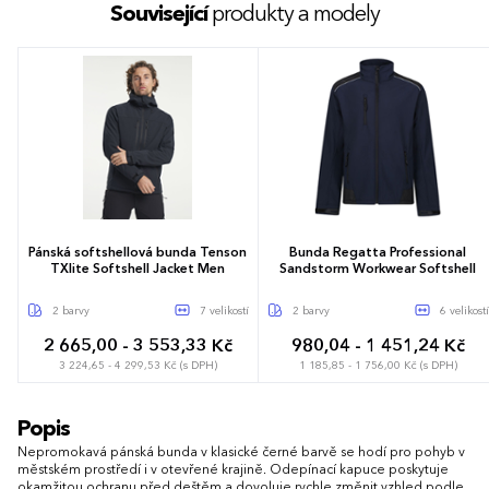
Související
produkty a modely
Pánská softshellová bunda Tenson
Bunda Regatta Professional
TXlite Softshell Jacket Men
Sandstorm Workwear Softshell
2 barvy
7 velikostí
2 barvy
6 velikostí
2 665,00 - 3 553,33 Kč
980,04 - 1 451,24 Kč
3 224,65 - 4 299,53 Kč (s DPH)
1 185,85 - 1 756,00 Kč (s DPH)
S
M
L
XL
XXL
3XL
S
M
L
XL
XXL
3XL
Popis
4XL
Nepromokavá pánská bunda v klasické černé barvě se hodí pro pohyb v
městském prostředí i v otevřené krajině. Odepínací kapuce poskytuje
okamžitou ochranu před deštěm a dovoluje rychle změnit vzhled podle