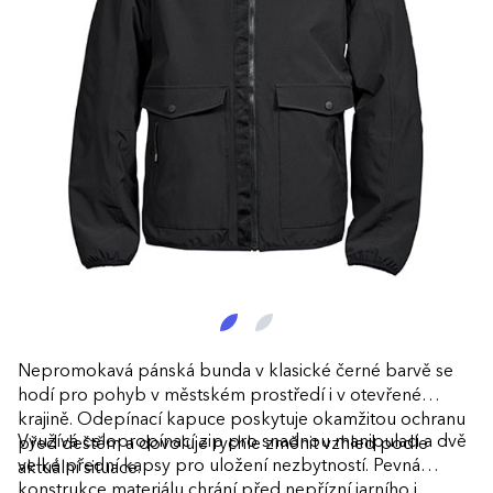
Nepromokavá pánská bunda v klasické černé barvě se
hodí pro pohyb v městském prostředí i v otevřené
krajině. Odepínací kapuce poskytuje okamžitou ochranu
Využívá celopropínací zip pro snadnou manipulaci a dvě
před deštěm a dovoluje rychle změnit vzhled podle
velké přední kapsy pro uložení nezbytností. Pevná
aktuální situace.
konstrukce materiálu chrání před nepřízní jarního i