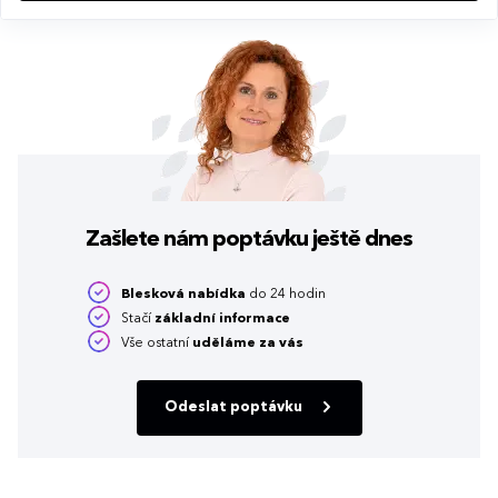
Zašlete nám poptávku
ještě dnes
Blesková nabídka
do 24 hodin
Stačí
základní informace
Vše ostatní
uděláme za vás
Odeslat poptávku