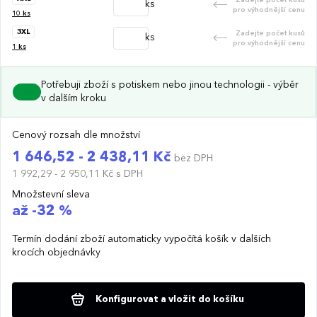
ks
pro výhodnější cenu
10
ks
3XL
Zadejte počet kusů
ks
pro výhodnější cenu
1
ks
Potřebuji zboží s potiskem nebo jinou technologii - výběr
v dalším kroku
Cenový rozsah dle množství
1 646,52 - 2 438,11 Kč
bez DPH
1 992,29 - 2 950,11 Kč
s DPH
Množstevní sleva
až -32 %
Termín dodání zboží automaticky vypočítá košík v dalších
krocích objednávky
Konfigurovat a vložit do košíku