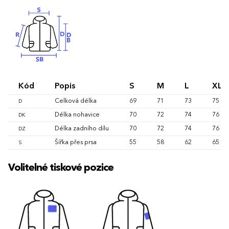
Kód
Popis
S
M
L
XL
Celková délka
69
71
73
75
D
Délka nohavice
70
72
74
76
DK
Délka zadního dílu
70
72
74
76
DZ
Šířka přes prsa
55
58
62
65
S
Volitelné tiskové pozice