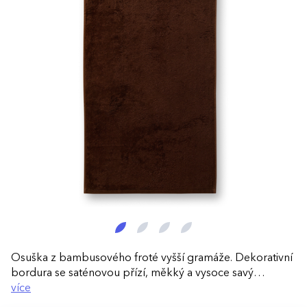
Osuška z bambusového froté vyšší gramáže. Dekorativní
bordura se saténovou přízí, měkký a vysoce savý
materiál. Etiketa použitelná jako závěsné poutko. Luxusní
více
dárkový předmět vhodný pro výšivku, bordura: 7,5 cm.