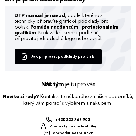
DTP manuál je návod
, podle kterého si
technicky připravíte grafické podklady pro
potisk.
Pomůže nadšencům i profesionálním
grafikům
. Krok za krokem si podle něj
připravíte jednoduché logo nebo vizuál.
Jak připravit podklady pro tisk
Náš tým
je tu pro vás
Nevíte si rady?
Kontaktujte některého z našich odborníků,
který vám poradí s výběrem a nákupem.
+420 222 367 900
Kontakty na obchodníky
obchod@inetprint.cz