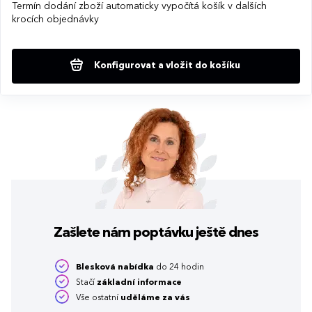
Termín dodání zboží automaticky vypočítá košík v dalších
krocích objednávky
Konfigurovat a vložit do košíku
Zašlete nám poptávku
ještě dnes
Blesková nabídka
do 24 hodin
Stačí
základní informace
Vše ostatní
uděláme za vás