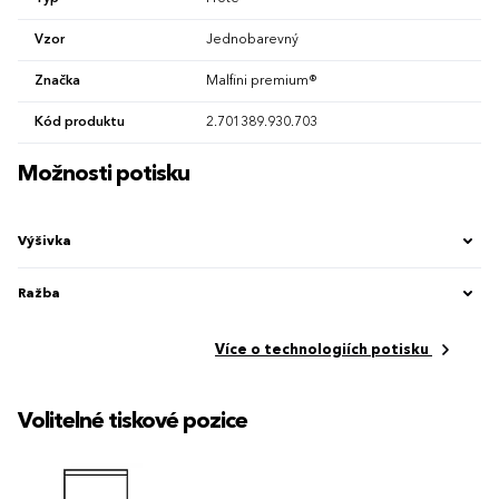
Vzor
Jednobarevný
Značka
Malfini premium®
Kód produktu
2.701389.930.703
Možnosti potisku
Výšivka
Ražba
Více o technologiích potisku
Volitelné tiskové pozice