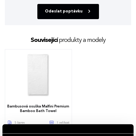
Odeslat poptávku
Související
produkty a modely
Bambusová osuška Malfini Premium
Bamboo Bath Towel
5 barev
1 velikost
267,45 - 319,21 Kč