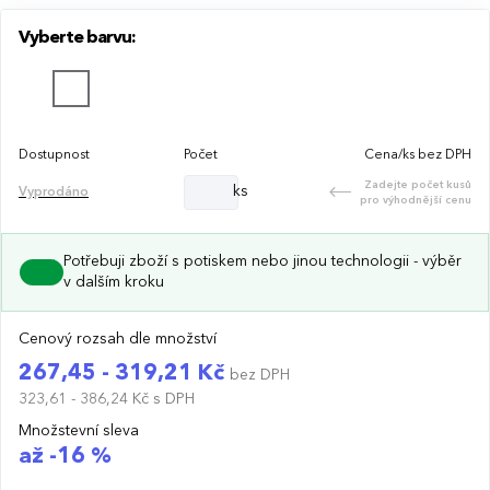
Vyberte barvu:
Dostupnost
Počet
Cena/ks bez DPH
Zadejte počet kusů
ks
Vyprodáno
pro výhodnější cenu
Potřebuji zboží s potiskem nebo jinou technologii - výběr
v dalším kroku
Cenový rozsah dle množství
267,45 - 319,21 Kč
bez DPH
323,61 - 386,24 Kč
s DPH
Množstevní sleva
až -16 %