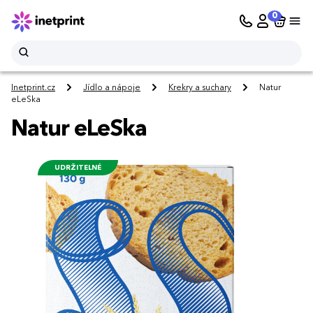
0
Inetprint.cz
Jídlo a nápoje
Krekry a suchary
Natur
eLeSka
Natur eLeSka
UDRŽITELNÉ