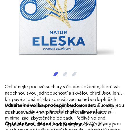
Ochutnejte poctivé suchary s čistým složením, které vás
nadchnou svou jednoduchostí a skvělou chutí. Jsou lehké,
křupavé a ideální jako zdravá svačina nebo doplněk k
Udržitelná volba pro lepší budoucnost:
Suchary jsou
oblíbené pomazánce. Bez přidaného cukru a umělých
vyráběny s důrazem na odpovědné hospodaření a
dochucovadel – jen přírodní chuť kvalitních surovin.
minimalizaci zbytečného odpadu. Pečlivě volené
Čisté složení, žádné kompromisy:
Naše suchary jsou
ingredience pocházejí z udržitelných zdrojů, čímž