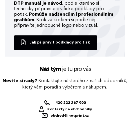
DTP manuál je návod
, podle kterého si
technicky připravíte grafické podklady pro
potisk.
Pomůže nadšencům i profesionálním
grafikům
. Krok za krokem si podle něj
připravíte jednoduché logo nebo vizuál.
Jak připravit podklady pro tisk
Náš tým
je tu pro vás
Nevíte si rady?
Kontaktujte některého z našich odborníků,
který vám poradí s výběrem a nákupem.
+420 222 367 900
Kontakty na obchodníky
obchod@inetprint.cz