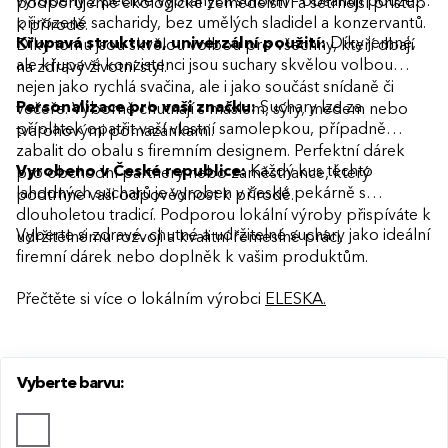
vyrobeny z pečlivě vybraných surovin – obsahují pouze
podporujeme ekologické zemědělství a šetrnější přístup
přirozené sacharidy, bez umělých sladidel a konzervantů.
k přírodě.
Křupavá struktura, univerzální použití:
Díky jemné,
Díky tomu jsou skvělou volbou pro všechny, kteří dbají
ale křupavé konzistenci jsou suchary skvělou volbou
na zdravý životní styl.
nejen jako rychlá svačina, ale i jako součást snídaně či
Personalizace pro vaši značku:
Suchary lze za
večeře. Výborně chutnají s máslem, sýry, medem nebo
příplatek opatřit vaší vlastní samolepkou, případně
tvarohovými pomazánkami.
zabalit do obalu s firemním designem. Perfektní dárek
Vyrobeno v České republice:
Každý kus těchto
pro obchodní partnery nebo zaměstnance, který
lahodných sucharů je vyroben v české pekárně s
podtrhne vaši odpovědnost k přírodě.
dlouholetou tradicí. Podporou lokální výroby přispíváte k
Vyberte si zdravé, chutné a udržitelné suchary jako ideální
udržitelnému rozvoji a kvalitní řemeslné práci.
firemní dárek nebo doplněk k vašim produktům.
Přečtěte si více o lokálním výrobci
ELESKA.
Vyberte barvu: