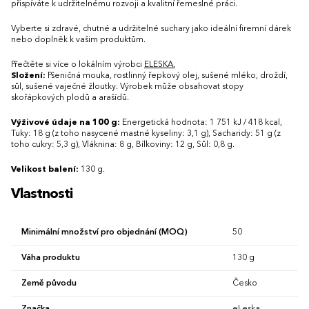
přispíváte k udržitelnému rozvoji a kvalitní řemeslné práci.
Vyberte si zdravé, chutné a udržitelné suchary jako ideální firemní dárek
nebo doplněk k vašim produktům.
Přečtěte si více o lokálním výrobci
ELESKA.
Složení:
Pšeničná mouka, rostlinný řepkový olej, sušené mléko, droždí,
sůl, sušené vaječné žloutky. Výrobek může obsahovat stopy
skořápkových plodů a arašídů.
Výživové údaje na 100 g:
Energetická hodnota: 1 751 kJ / 418 kcal,
Tuky: 18 g (z toho nasycené mastné kyseliny: 3,1 g), Sacharidy: 51 g (z
toho cukry: 5,3 g), Vláknina: 8 g, Bílkoviny: 12 g, Sůl: 0,8 g.
Velikost balení:
130 g.
Vlastnosti
Minimální množství pro objednání (MOQ)
50
Váha produktu
130 g
Země původu
Česko