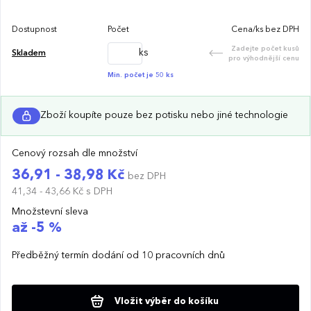
Dostupnost
Počet
Cena/ks bez DPH
Zadejte počet kusů
ks
Skladem
pro výhodnější cenu
Min. počet je 50 ks
Zboží koupíte pouze bez potisku nebo jiné technologie
Cenový rozsah dle množství
36,91 - 38,98 Kč
bez DPH
41,34 - 43,66 Kč
s DPH
Množstevní sleva
až -5 %
Předběžný termín dodání od 10 pracovních dnů
Vložit výběr do košíku