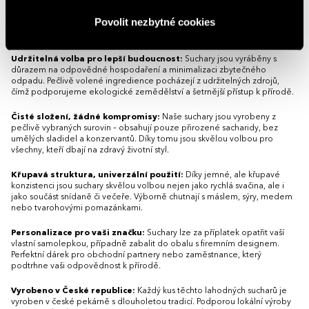
Ochutnejte poctivé suchary s čistým složením, které vás nadchnou svou
jednoduchostí a skvělou chutí. Jsou lehké, křupavé a ideální jako zdravá
Povolit nezbytné cookies
svačina nebo doplněk k oblíbené pomazánce. Bez přidaného cukru a
umělých dochucovadel – jen přírodní chuť kvalitních surovin.
Udržitelná volba pro lepší budoucnost:
Suchary jsou vyráběny s
důrazem na odpovědné hospodaření a minimalizaci zbytečného
odpadu. Pečlivě volené ingredience pocházejí z udržitelných zdrojů,
čímž podporujeme ekologické zemědělství a šetrnější přístup k přírodě.
Čisté složení, žádné kompromisy:
Naše suchary jsou vyrobeny z
pečlivě vybraných surovin – obsahují pouze přirozené sacharidy, bez
umělých sladidel a konzervantů. Díky tomu jsou skvělou volbou pro
všechny, kteří dbají na zdravý životní styl.
Křupavá struktura, univerzální použití:
Díky jemné, ale křupavé
konzistenci jsou suchary skvělou volbou nejen jako rychlá svačina, ale i
jako součást snídaně či večeře. Výborně chutnají s máslem, sýry, medem
nebo tvarohovými pomazánkami.
Personalizace pro vaši značku:
Suchary lze za příplatek opatřit vaší
vlastní samolepkou, případně zabalit do obalu s firemním designem.
Perfektní dárek pro obchodní partnery nebo zaměstnance, který
podtrhne vaši odpovědnost k přírodě.
Vyrobeno v České republice:
Každý kus těchto lahodných sucharů je
vyroben v české pekárně s dlouholetou tradicí. Podporou lokální výroby