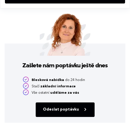
Zašlete nám poptávku
ještě dnes
Blesková nabídka
do 24 hodin
Stačí
základní informace
Vše ostatní
uděláme za vás
Odeslat poptávku