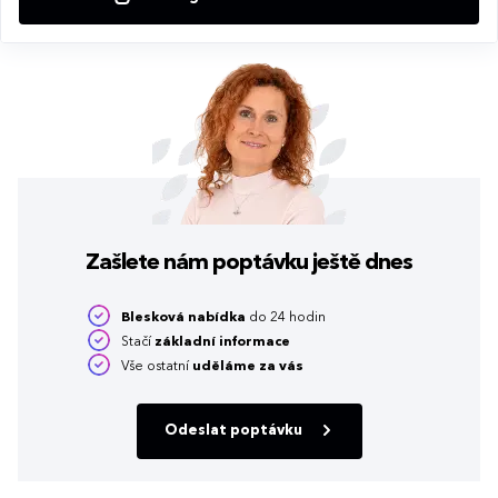
Zašlete nám poptávku
ještě dnes
Blesková nabídka
do 24 hodin
Stačí
základní informace
Vše ostatní
uděláme za vás
Odeslat poptávku