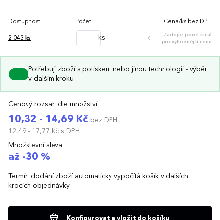
Dostupnost
Počet
Cena/ks bez DPH
Zadejte počet kusů
ks
2 043
ks
pro výhodnější cenu
Potřebuji zboží s potiskem nebo jinou technologii - výběr
v dalším kroku
Cenový rozsah dle množství
10,32 - 14,69 Kč
bez DPH
12,49 - 17,77 Kč
s DPH
Množstevní sleva
až -30 %
Termín dodání zboží automaticky vypočítá košík v dalších
krocích objednávky
Konfigurovat a vložit do košíku