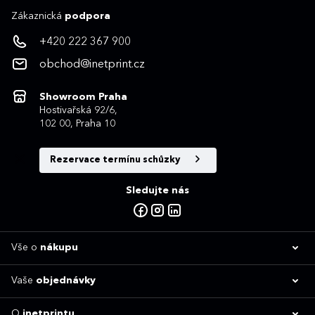
Zákaznická
podpora
+420 222 367 900
obchod@inetprint.cz
Showroom Praha
Hostivařská 92/6,
102 00, Praha 10
Rezervace termínu schůzky
Sledujte nás
Vše o
nákupu
Vaše
objednávky
O
inetprintu