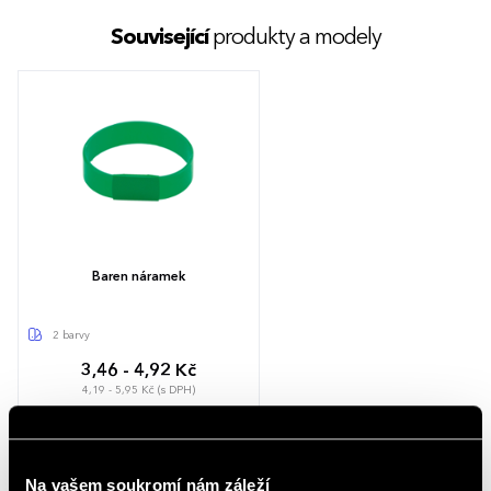
Související
produkty a modely
Baren náramek
2 barvy
3,46 - 4,92 Kč
4,19 - 5,95 Kč (s DPH)
Popis
Silikonový náramek s hliníkovou stříbrnou ploškou.
Na vašem soukromí nám záleží