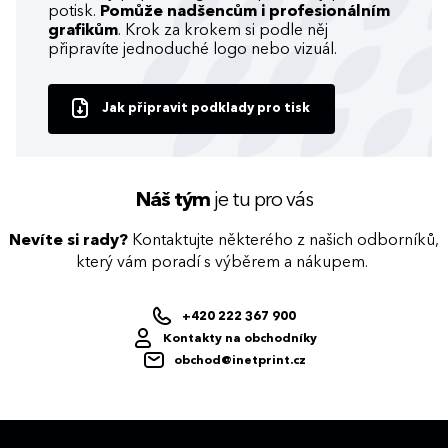
potisk.
Pomůže nadšencům i profesionálním
grafikům
. Krok za krokem si podle něj
připravíte jednoduché logo nebo vizuál.
Jak připravit podklady pro tisk
Náš tým
je tu pro vás
Nevíte si rady?
Kontaktujte některého z našich odborníků,
který vám poradí s výběrem a nákupem.
+420 222 367 900
Kontakty na obchodníky
obchod@inetprint.cz