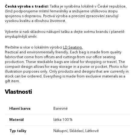
Česká výroba s tradicí:
Taška je vyráběna lokálně v České republice,
čímž podporujeme místní řemeslníky a snižujeme uhlíkovou stopu
spojenou s dopravou. Poctivá výroba a precizní zpracování zaručují
vysokou kvalitu a dlouhou životnost.
Vyberte si naši skladnou nákupní tašku a dejte svému brandu i planetě
smysluplnější směr.
Přečtěte si více o lokálním výrobci
LD Seating.
Practical and environmentally friendly. Each bag is made from quality
fabrics that come from offcuts and cuttings from our office seating
production. These stackable bags are ideal for shopping or travel. The
compact design allows for easy storage in a purse or pocket. Photo is for
illustration purposes only. Only products and designs that are currently in
stock can be ordered. Everything is made from exclusive materials as a
gift item.
Vlastnosti
Hlavní barva
Barevné
Materiál
látka 100 %
Typ tašky
Nákupní, Skládací, Látkové