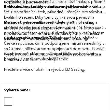
doplněk. Je pevná, odolná a unese i těžší nákup, přičemž
udržitelnější budoucnosti.
Exkluzivní materiály v limitovaných barvách:
Taška je
si zachovává svou lehkost a snadnou skladovatelnost.
šitá z prvotřídních látek, původně určených pro výrobu
kvalitního sezení. Díky tomu vyniká svou pevností a
Možnost personalizace:
Přidejte vlastní branding a
luxusním vzhledem. Barevné varianty však závisí na
udělejte z tašky jedinečný reklamní předmět. Nabízíme za
aktuální dostupnosti zbytkových materiálů, a proto není
příplatek možnost výšivky či všitého štítku s vaším logem
možné zaručit konkrétní odstín. Každý kus je tak unikátní
Česká výroba s tradicí:
Taška je vyráběna lokálně v
– ideální pro firemní dárky nebo merchandising.
a nese příběh udržitelného designu.
České republice, čímž podporujeme místní řemeslníky a
snižujeme uhlíkovou stopu spojenou s dopravou. Poctivá
Vyberte si naši skladnou nákupní tašku a dejte svému
výroba a precizní zpracování zaručují vysokou kvalitu a
brandu i planetě smysluplnější směr.
dlouhou životnost.
Přečtěte si více o lokálním výrobci
LD Seating.
Vyberte barvu: