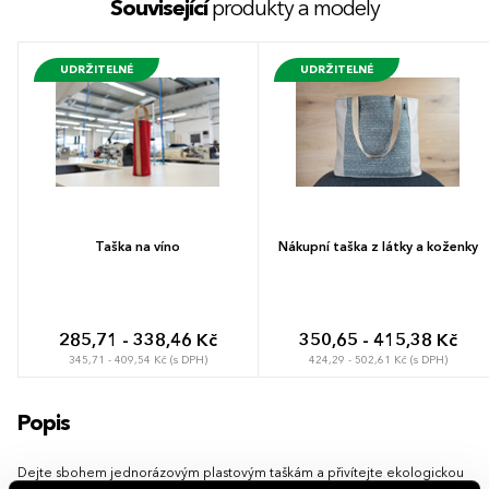
Související
produkty a modely
UDRŽITELNÉ
UDRŽITELNÉ
Taška na víno
Nákupní taška z látky a koženky
285,71 - 338,46 Kč
350,65 - 415,38 Kč
345,71 - 409,54 Kč (s DPH)
424,29 - 502,61 Kč (s DPH)
Popis
Dejte sbohem jednorázovým plastovým taškám a přivítejte ekologickou