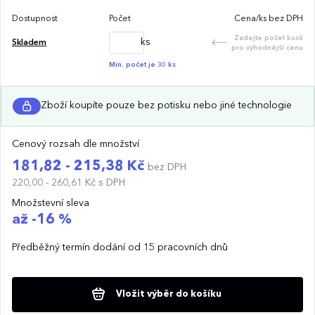
Dostupnost
Počet
Cena/ks bez DPH
Zadejte počet kusů
ks
Skladem
pro výhodnější cenu
Min. počet je 30 ks
Zboží koupíte pouze bez potisku nebo jiné technologie
Cenový rozsah dle množství
181,82 - 215,38 Kč
bez DPH
220,00 - 260,61 Kč
s DPH
Množstevní sleva
až -16 %
Předběžný termín dodání od 15 pracovních dnů
Vložit výběr do košíku