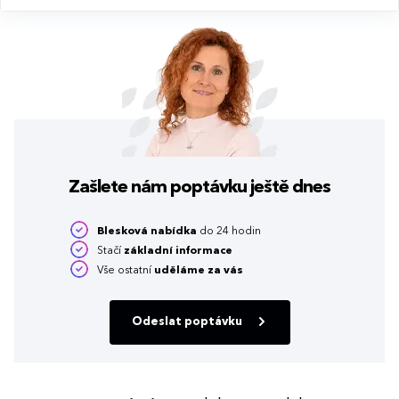
Zašlete nám poptávku
ještě dnes
Blesková nabídka
do 24 hodin
Stačí
základní informace
Vše ostatní
uděláme za vás
Odeslat poptávku