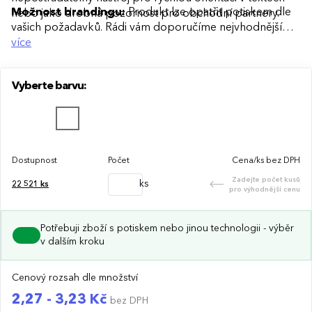
Možnost brandingu:
Produkt lze opatřit potiskem dle
nebo jako drobná pozornost pro obchodní partnery.
vašich požadavků. Rádi vám doporučíme nejvhodnější
technologii potisku s ohledem na design i váš rozpočet.
více
Vyberte barvu:
Dostupnost
Počet
Cena/ks bez DPH
Zadejte počet kusů
ks
22 521
ks
pro výhodnější cenu
Potřebuji zboží s potiskem nebo jinou technologii - výběr
v dalším kroku
Cenový rozsah dle množství
2,27 - 3,23 Kč
bez DPH