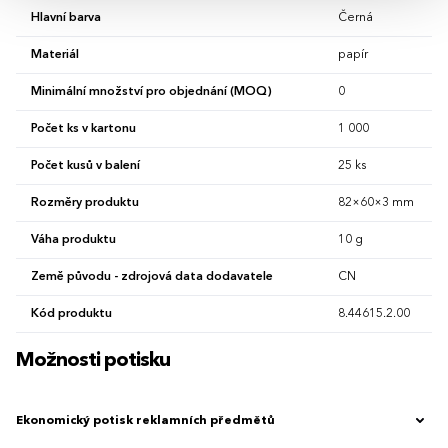
Hlavní barva
Černá
Materiál
papír
Minimální množství pro objednání (MOQ)
0
Počet ks v kartonu
1 000
Počet kusů v balení
25 ks
Rozměry produktu
82×60×3 mm
Váha produktu
10 g
Země původu - zdrojová data dodavatele
CN
Kód produktu
8.44615.2.00
Možnosti potisku
Ekonomický potisk reklamních předmětů