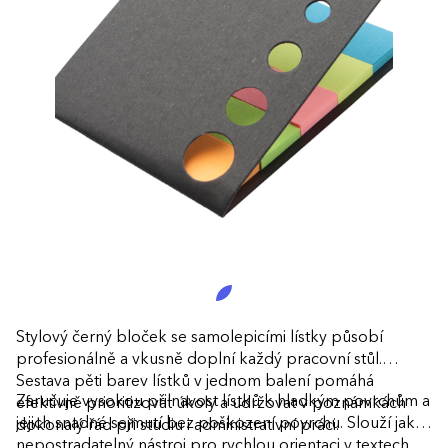
Stylový černý bloček se samolepicími lístky působí
profesionálně a vkusně doplní každý pracovní stůl.
Sestava pěti barev lístků v jednom balení pomáhá
Zaručuje vysokou přilnavost lístků k hladkým povrchům a
efektivně prioritizovat úkoly a udržovat v poznámkách
jejich snadné sejmutí bez poškození povrchu. Slouží jako
dokonalý řád při studiu i administrativní práci.
nepostradatelný nástroj pro rychlou orientaci v textech