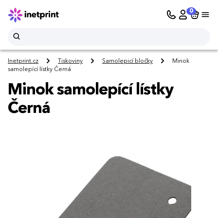
0
Inetprint.cz
Tiskoviny
Samolepicí bločky
Minok
samolepící lístky Černá
Minok samolepící lístky
Černá