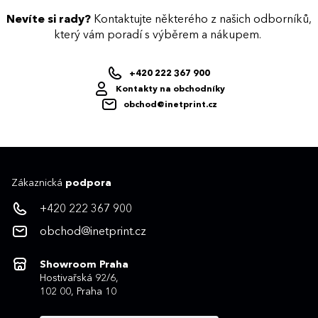
Nevíte si rady?
Kontaktujte některého z našich odborníků,
který vám poradí s výběrem a nákupem.
+420 222 367 900
Kontakty na obchodníky
obchod@inetprint.cz
Zákaznická
podpora
+420 222 367 900
obchod@inetprint.cz
Showroom Praha
Hostivařská 92/6,
102 00, Praha 10