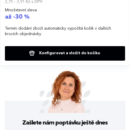
2,75 - 3,91 Kč
s DPH
Množstevní sleva
až -30 %
Termín dodání zboží automaticky vypočítá košík v dalších
krocích objednávky
Konfigurovat a vložit do košíku
Zašlete nám poptávku
ještě dnes