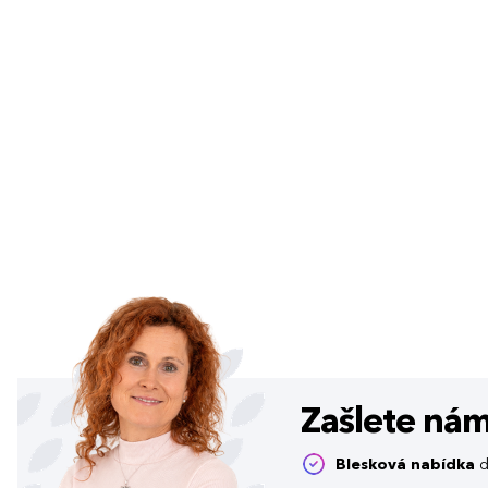
Zašlete ná
Blesková nabídka
d