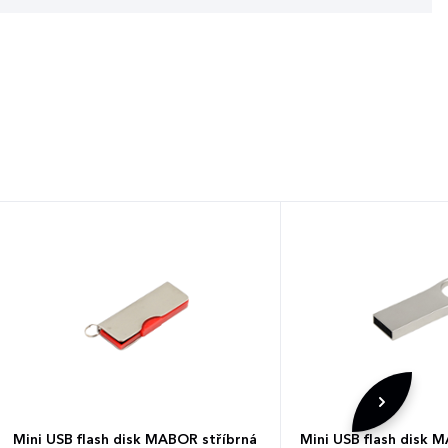
Mini USB flash disk MABOR stříbrná
Mini USB flash disk 