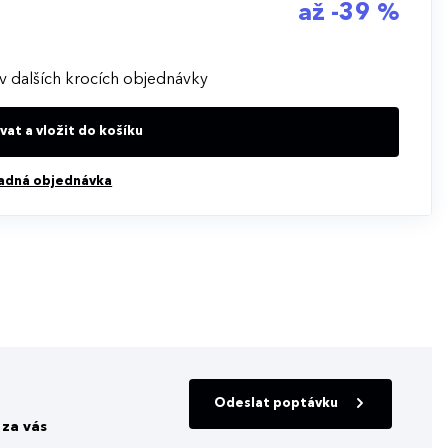
až -39 %
v dalších krocích objednávky
at a vložit do košíku
adná objednávka
Odeslat poptávku
za vás