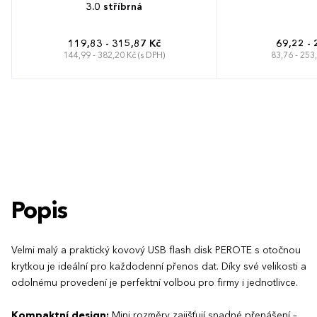
3.0 stříbrná
119,83 - 315,87 Kč
69,22 - 
144,99 - 382,20 Kč (s DPH)
83,76 - 253
Popis
Velmi malý a praktický kovový USB flash disk PEROTE s otočnou
krytkou je ideální pro každodenní přenos dat. Díky své velikosti a
odolnému provedení je perfektní volbou pro firmy i jednotlivce.
Kompaktní design:
Mini rozměry zajišťují snadné přenášení –