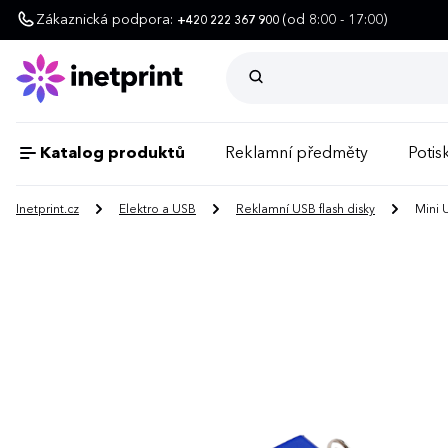
Zákaznická podpora:
(od 8:00 - 17:00)
+420 222 367 900
Katalog produktů
Reklamní předměty
Potisk
Inetprint.cz
Elektro a USB
Reklamní USB flash disky
Mini 