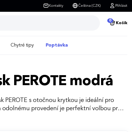
Kontakty
Čeština (CZK)
Přihlásit
0
Košík
Chytré tipy
Poptávka
isk PEROTE modrá
sk PEROTE s otočnou krytkou je ideální pro
 a odolnému provedení je perfektní volbou pro