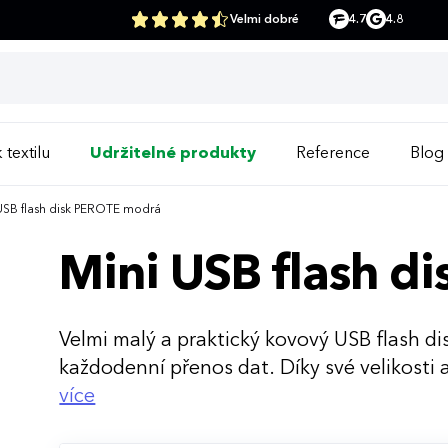
Velmi dobré
4.7
4.8
 textilu
Udržitelné produkty
Reference
Blog
USB flash disk PEROTE modrá
Mini USB flash d
Velmi malý a praktický kovový USB flash di
každodenní přenos dat. Díky své velikosti
firmy i jednotlivce.
více