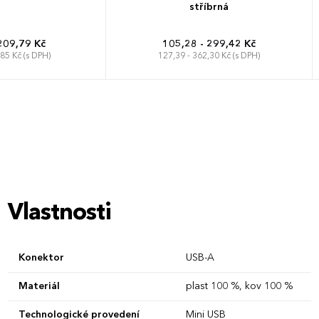
stříbrná
209,79 Kč
105,28 - 299,42 Kč
,85 Kč (s DPH)
127,39 - 362,30 Kč (s DPH)
Vlastnosti
Konektor
USB-A
Materiál
plast 100 %, kov 100 %
Technologické provedení
Mini USB