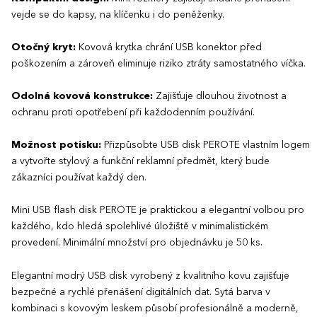
vejde se do kapsy, na klíčenku i do peněženky.
Otočný kryt:
Kovová krytka chrání USB konektor před
poškozením a zároveň eliminuje riziko ztráty samostatného víčka.
Odolná kovová konstrukce:
Zajišťuje dlouhou životnost a
ochranu proti opotřebení při každodenním používání.
Možnost potisku:
Přizpůsobte USB disk PEROTE vlastním logem
a vytvořte stylový a funkční reklamní předmět, který bude
zákazníci používat každý den.
Mini USB flash disk PEROTE je praktickou a elegantní volbou pro
každého, kdo hledá spolehlivé úložiště v minimalistickém
provedení. Minimální množství pro objednávku je 50 ks.
Elegantní modrý USB disk vyrobený z kvalitního kovu zajišťuje
bezpečné a rychlé přenášení digitálních dat. Sytá barva v
kombinaci s kovovým leskem působí profesionálně a moderně,