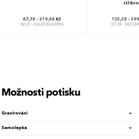
stříbrn
67,78 - 219,86 Kč
105,28 - 299
82,01 - 266,03 Kč (s DPH)
127,39 - 362,30 K
Možnosti potisku
Gravírování
Samolepka