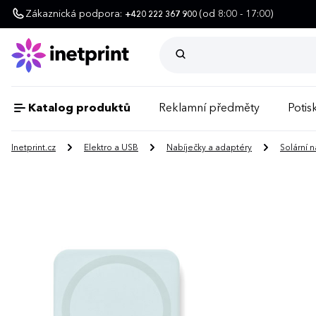
Zákaznická podpora:
(od 8:00 - 17:00)
+420 222 367 900
Katalog produktů
Reklamní předměty
Potisk
Inetprint.cz
Elektro a USB
Nabíječky a adaptéry
Solární n