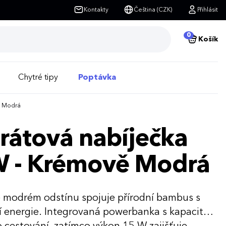
Kontakty
Čeština (CZK)
Přihlásit
0
Košík
Chytré tipy
Poptávka
ě Modrá
rátová nabíječka
W - Krémově Modrá
 modrém odstínu spojuje přírodní bambus s
í energie. Integrovaná powerbanka s kapacitou