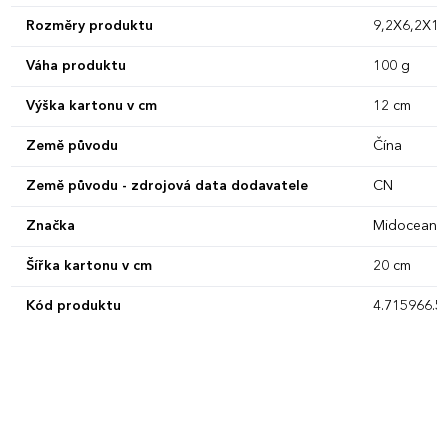
Rozměry produktu
9,2X6,2X1
Váha produktu
100 g
Výška kartonu v cm
12 cm
Země původu
Čína
Země původu - zdrojová data dodavatele
CN
Značka
Midocean
Šířka kartonu v cm
20 cm
Kód produktu
4.715966.5