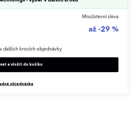
echnologii - výběr v dalším kroku
Množstevní sleva
až -29 %
v dalších krocích objednávky
at a vložit do košíku
adná objednávka