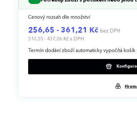
Potřebuji zboží s potiskem nebo jinou t
Cenový rozsah dle množství
256,65 - 361,21 Kč
bez DPH
310,55 - 437,06 Kč
s DPH
Termín dodání zboží automaticky vypočítá košík 
Konfigurov
Hrom