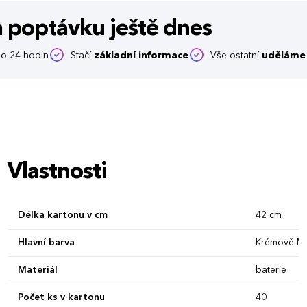
m poptávku
ještě dnes
o 24 hodin
Stačí
základní informace
Vše ostatní
uděláme 
Vlastnosti
Délka kartonu v cm
42 cm
Hlavní barva
Krémově M
Materiál
baterie
Počet ks v kartonu
40