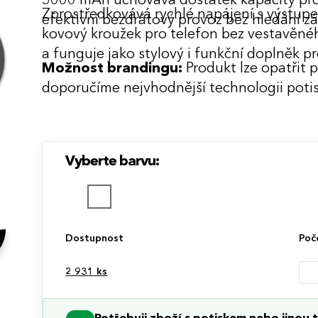
5000 mAh uchovává dostatek kapacity pro 
Zprostředkovává rychlé napájení s výstupe
efektivní bezdrátový provoz bez hledání z
kovový kroužek pro telefon bez vestavěnéh
a funguje jako stylový i funkční doplněk pr
Možnost brandingu:
Produkt lze opatřit 
doporučíme nejvhodnější technologii potis
Vyberte barvu:
Dostupnost
Poč
2 931
ks