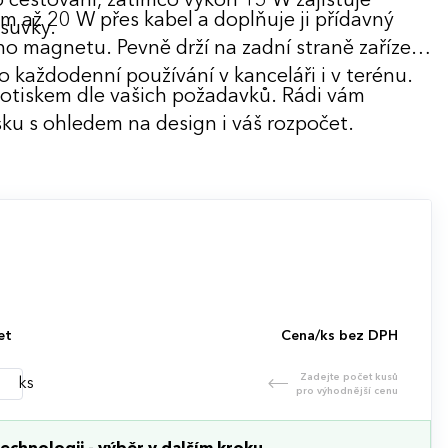
cestování, zatímco výkon 15 W zajišťuje
m až 20 W přes kabel a doplňuje ji přídavný
ásuvky.
o magnetu. Pevně drží na zadní straně zařízení
o každodenní používání v kanceláři i v terénu.
potiskem dle vašich požadavků. Rádi vám
ku s ohledem na design i váš rozpočet.
et
Cena/ks bez DPH
Zadejte počet kusů
ks
pro výhodnější cenu