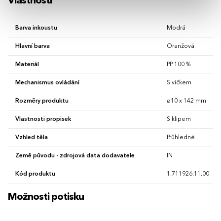
Vlastnosti
Barva inkoustu
Modrá
Hlavní barva
Oranžová
Materiál
PP 100 %
Mechanismus ovládání
S víčkem
Rozměry produktu
ø10 x 142 mm
Vlastnosti propisek
S klipem
Vzhled těla
Průhledné
Země původu - zdrojová data dodavatele
IN
Kód produktu
1.711926.11.00
Možnosti potisku