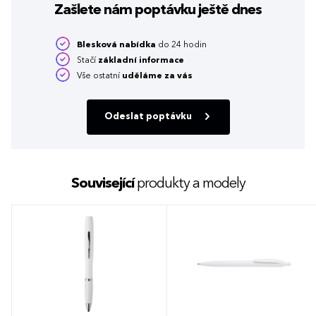
Zašlete nám poptávku
ještě dnes
Blesková nabídka
do 24 hodin
Stačí
základní informace
Vše ostatní
uděláme za vás
Odeslat poptávku
Související
produkty a modely