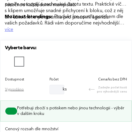
papíře nerozpíjí a zachovává čistotu textu. Praktické víčko
náročnou každodenní manipulaci.
s klipem umožňuje snadné přichycení k bloku, což z něj
Možnost brandingu:
Produkt lze opatřit potiskem dle
činí užitečného pomocníka pro pracovní agendu.
vašich požadavků. Rádi vám doporučíme nejvhodnější
technologii potisku s ohledem na design i váš rozpočet.
více
Vyberte barvu:
Dostupnost
Počet
Cena/ks bez DPH
Zadejte počet kusů
ks
Vyprodáno
pro výhodnější cenu
Potřebuji zboží s potiskem nebo jinou technologii - výběr
v dalším kroku
Cenový rozsah dle množství