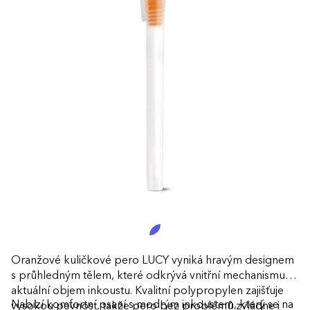
Oranžové kuličkové pero LUCY vyniká hravým designem
s průhledným tělem, které odkrývá vnitřní mechanismus i
aktuální objem inkoustu. Kvalitní polypropylen zajišťuje
Nabízí komfortní psaní s modrým inkoustem, který se na
vysokou pevnost, takže pero bez problémů zvládne i