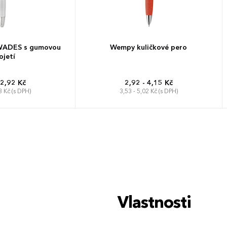
 WADES s gumovou
Wempy kuličkové pero
ojetí
 2,92 Kč
2,92 - 4,15 Kč
3 Kč (s DPH)
3,53 - 5,02 Kč (s DPH)
Vlastnosti