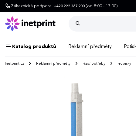
Zákaznická podpora:
(od 8:00 - 17:00)
+420 222 367 900
Katalog produktů
Reklamní předměty
Potisk
Inetprint.cz
Reklamní předměty
Psací potřeby
Propisky