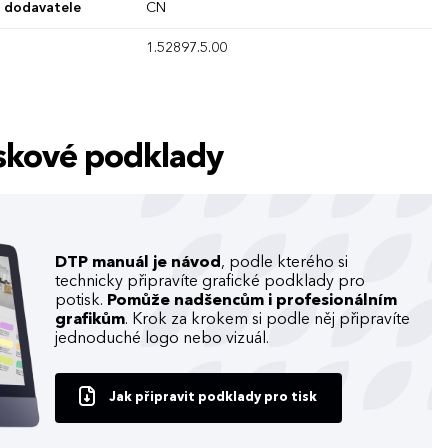
 dodavatele
CN
1.52897.5.00
tiskové podklady
DTP manuál je návod
, podle kterého si
technicky připravíte grafické podklady pro
potisk.
Pomůže nadšencům i profesionálním
grafikům
. Krok za krokem si podle něj připravíte
jednoduché logo nebo vizuál.
Jak připravit podklady pro tisk