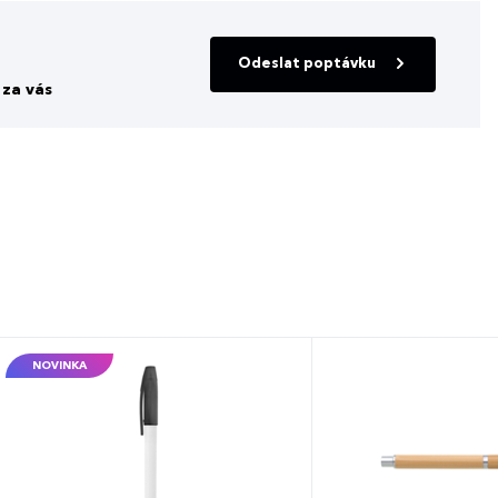
Odeslat poptávku
za vás
NOVINKA