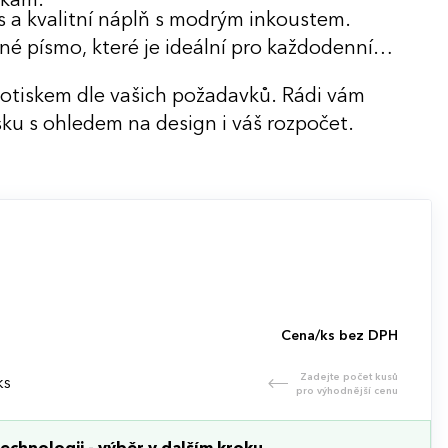
žkám.
 a kvalitní náplň s modrým inkoustem.
né písmo, které je ideální pro každodenní
potiskem dle vašich požadavků. Rádi vám
ku s ohledem na design i váš rozpočet.
Cena/ks bez DPH
Zadejte počet kusů
ks
pro výhodnější cenu