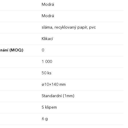
Modrá
Modrá
sláma, recyklovaný papír, pvc
Klikací
dnání (MOQ)
0
1 000
50 ks
ø10×140 mm
Standardní (1mm)
S klipem
6 g