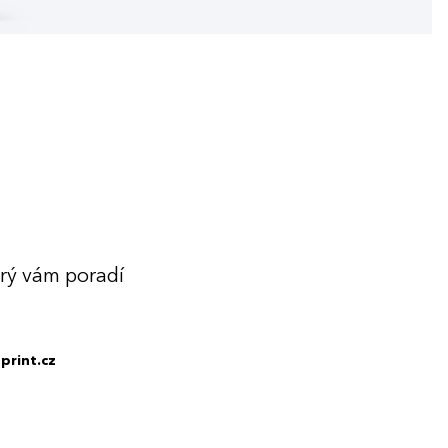
erý vám poradí
print.cz