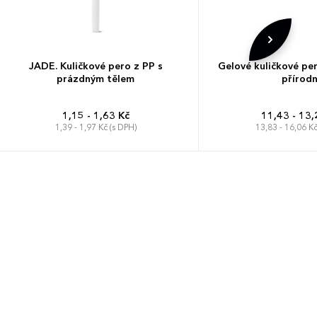
JADE. Kuličkové pero z PP s
Gelové kuličkové pe
prázdným tělem
přírodn
1,15 - 1,63 Kč
11,43 - 13,
1,39 - 1,97 Kč (s DPH)
13,83 - 16,06 Kč