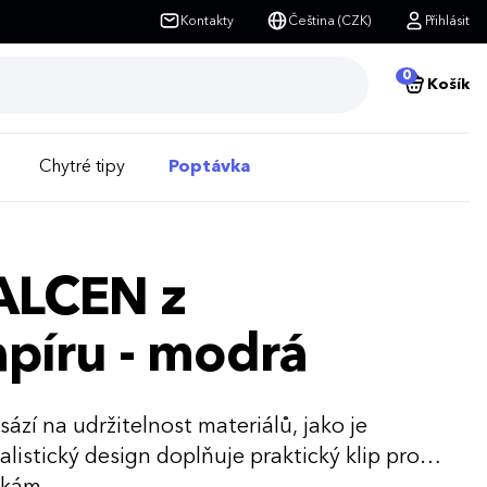
Kontakty
Čeština (CZK)
Přihlásit
0
Košík
Chytré tipy
Poptávka
SALCEN z
píru - modrá
zí na udržitelnost materiálů, jako je
listický design doplňuje praktický klip pro