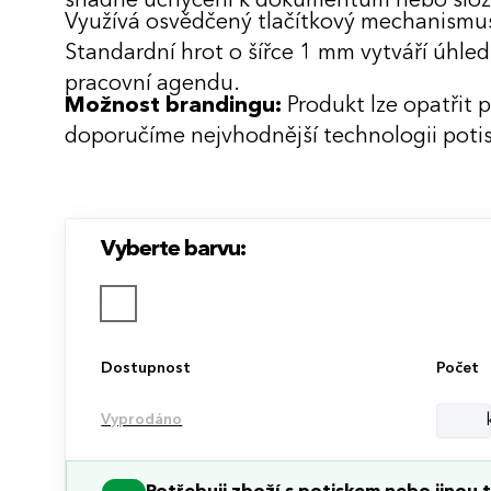
snadné uchycení k dokumentům nebo slo
Využívá osvědčený tlačítkový mechanismus
Standardní hrot o šířce 1 mm vytváří úhled
pracovní agendu.
Možnost brandingu:
Produkt lze opatřit 
doporučíme nejvhodnější technologii potis
Vyberte barvu:
Dostupnost
Počet
Vyprodáno