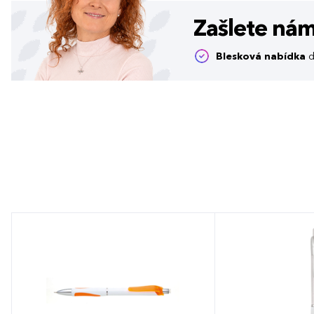
Zašlete ná
Blesková nabídka
d