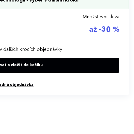
echnologii - výběr v dalším kroku
Množstevní sleva
až -30 %
v dalších krocích objednávky
at a vložit do košíku
adná objednávka